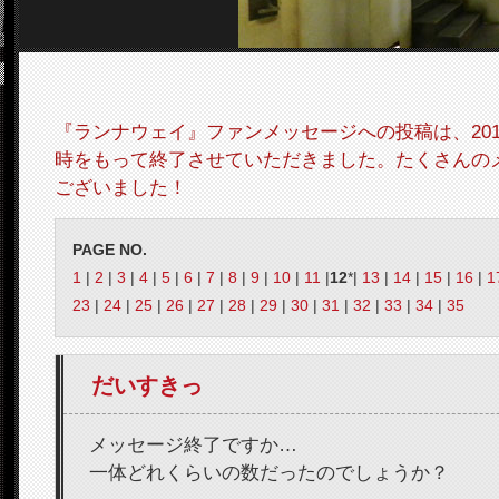
『ランナウェイ』ファンメッセージへの投稿は、2012
時をもって終了させていただきました。たくさんの
ございました！
PAGE NO.
1
|
2
|
3
|
4
|
5
|
6
|
7
|
8
|
9
|
10
|
11
|
12
*|
13
|
14
|
15
|
16
|
1
23
|
24
|
25
|
26
|
27
|
28
|
29
|
30
|
31
|
32
|
33
|
34
|
35
だいすきっ
メッセージ終了ですか…
一体どれくらいの数だったのでしょうか？