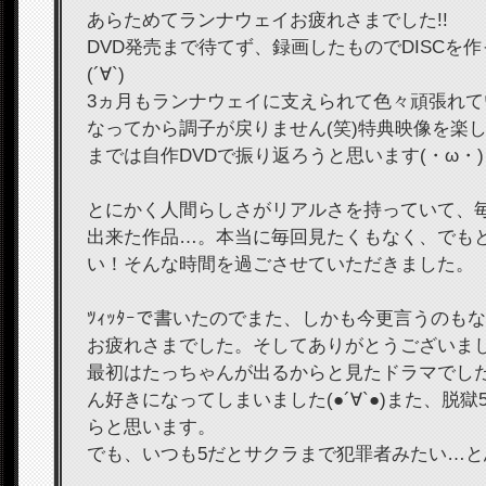
あらためてランナウェイお疲れさまでした!!
DVD発売まで待てず、録画したものでDISCを
(´∀`)
3ヵ月もランナウェイに支えられて色々頑張れ
なってから調子が戻りません(笑)特典映像を楽
までは自作DVDで振り返ろうと思います(・ω・)
とにかく人間らしさがリアルさを持っていて、
出来た作品…。本当に毎回見たくもなく、でも
い！そんな時間を過ごさせていただきました。
ﾂｨｯﾀｰで書いたのでまた、しかも今更言うのも
お疲れさまでした。そしてありがとうございま
最初はたっちゃんが出るからと見たドラマでし
ん好きになってしまいました(●´∀`●)また、脱
らと思います。
でも、いつも5だとサクラまで犯罪者みたい…と