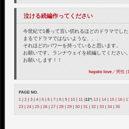
泣ける続編作ってください
今世紀で1番って言い切れるほどのドラマでした
まるでドラマではないような、、、
それほどのパワーを持っていると思います。
お願いです。ランナウェイを続編してください
お願いします！！
hayato love
／男性 (16)
PAGE NO.
1
|
2
|
3
|
4
|
5
|
6
|
7
|
8
|
9
|
10
|
11
|
12
*|
13
|
14
|
15
|
16
|
1
23
|
24
|
25
|
26
|
27
|
28
|
29
|
30
|
31
|
32
|
33
|
34
|
35