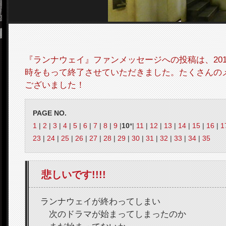
『ランナウェイ』ファンメッセージへの投稿は、2012
時をもって終了させていただきました。たくさんの
ございました！
PAGE NO.
1
|
2
|
3
|
4
|
5
|
6
|
7
|
8
|
9
|
10
*|
11
|
12
|
13
|
14
|
15
|
16
|
1
23
|
24
|
25
|
26
|
27
|
28
|
29
|
30
|
31
|
32
|
33
|
34
|
35
悲しいです!!!!
ランナウェイが終わってしまい
次のドラマが始まってしまったのか