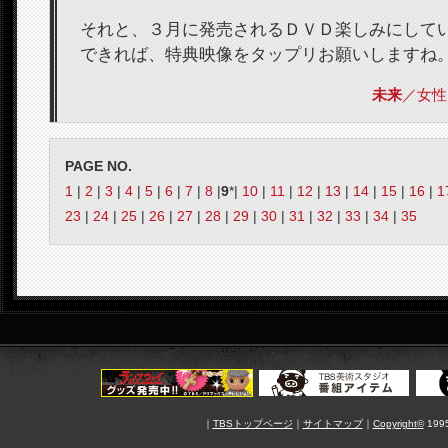
それと、３月に発売されるＤＶＤ楽しみにして
できれば、特典映像をタップリお願いしますね
未来
／女性 2
PAGE NO.
1
|
2
|
3
|
4
|
5
|
6
|
7
|
8
|
9
*|
10
|
11
|
12
|
13
|
14
|
15
|
16
|
1
23
|
24
|
25
|
26
|
27
|
28
|
29
|
30
|
31
|
32
|
33
|
34
|
35
｜
TBSトップページ
｜
サイトマップ
｜
Copyright
©
1995