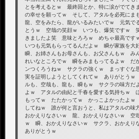
とを考えるとｗ 最終回とか、特に涙がでてき
の幸せを願ってｗ そして、アタルを必死に
龍、空をみたら、龍がいるみたいでｗ 元気で
とうｗ 空哉の笑顔ｗ いつも、爆笑ですｗ 
きましたよ笑 意味とろろｗ めちゃ最高です
いつも元気もらってるんだよｗ 瞬が家族を
瞬、お姉さんもお母さんも、お父さんもｗ み
れいなところでｗ 瞬をみまもってるよｗ だ
ンつくろうねｗ サクラの強くｗ まっすぐな
実を証明しようとしてくれてｗ ありがとうｗ
ルも、空哉も、龍も、瞬もｗ サクラの味方だ
よｗ アタルの由紀と千春を愛する気持ちｗ 
もってｗ たたかってｗ かっこよかったよｗ
してねｗ 誰が何と言おうと、私はアタルの味
おかえりなさいｗ 龍、おかえりなさいｗ 空
ｗ 瞬、おかえりなさいｗ サクラ、おかえり
ありがとうｗ