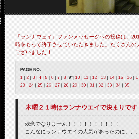
『ランナウェイ』ファンメッセージへの投稿は、2012
時をもって終了させていただきました。たくさんの
ございました！
PAGE NO.
1
|
2
|
3
|
4
|
5
|
6
|
7
|
8
|
9
*|
10
|
11
|
12
|
13
|
14
|
15
|
16
|
1
23
|
24
|
25
|
26
|
27
|
28
|
29
|
30
|
31
|
32
|
33
|
34
|
35
木曜２１時はランナウエイで決まりです
残念でなりません！！！！！！！！！！
こんなにランナウエイの人気があったのに、、