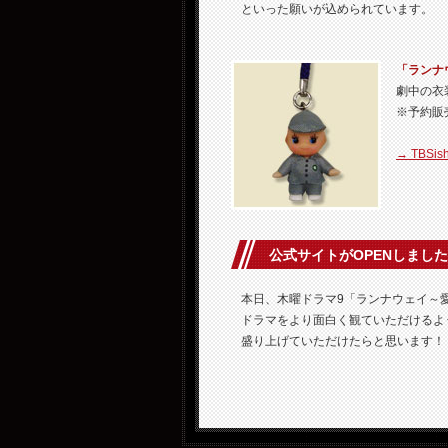
といった願いが込められています。
「ランナ
劇中の衣
※予約販
→ TBSi
公式サイトがOPENしまし
本日、木曜ドラマ9「ランナウェイ～愛
ドラマをより面白く観ていただけるよ
盛り上げていただけたらと思います！