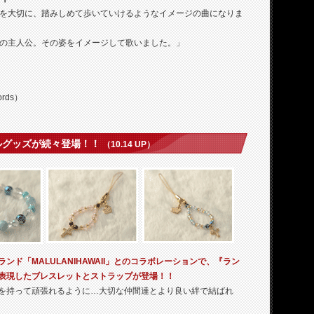
を大切に、踏みしめて歩いていけるようなイメージの曲になりま
の主人公。その姿をイメージして歌いました。」
rds）
ルグッズが続々登場！！
（10.14 UP）
ド「MALULANIHAWAII」とのコラボレーションで、『ラン
表現したブレスレットとストラップが登場！！
を持って頑張れるように…大切な仲間達とより良い絆で結ばれ