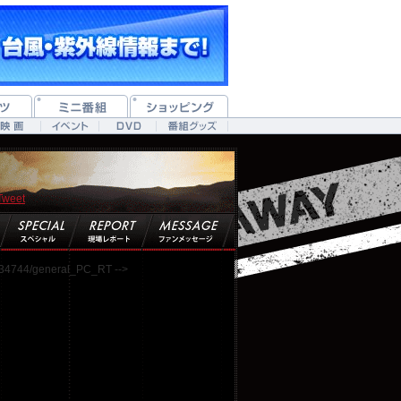
Tweet
7334744/general_PC_RT -->