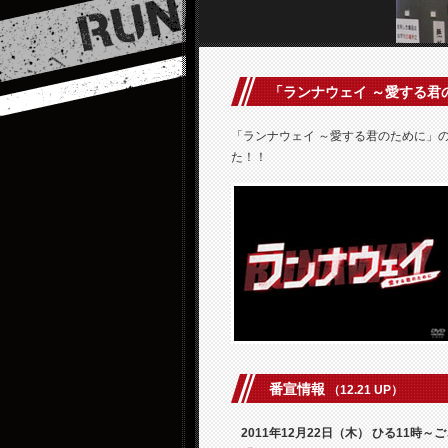
「ランナウェイ ～愛する君
「ランナウェイ ～愛する君のために」の
た！！
番宣情報
（12.21 UP）
2011年12月22日（木） ひる11時～ご