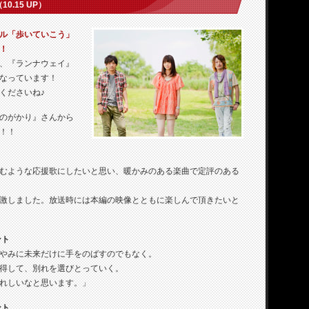
10.15 UP）
ル「歩いていこう」
！
、『ランナウェイ』
なっています！
くださいね♪
のがかり』さんから
！！
むような応援歌にしたいと思い、暖かみのある楽曲で定評のある
激しました。放送時には本編の映像とともに楽しんで頂きたいと
ント
やみに未来だけに手をのばすのでもなく。
得して、別れを選びとっていく。
れしいなと思います。」
ント