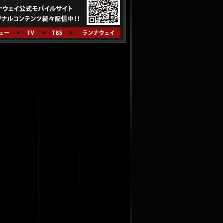
0.27
[インタビュー] 渡 哲也さん UP！
0.26
[インタビュー] 福田沙紀さん UP！
0.25
[インタビュー] 熊田聖亜さん UP！
0.24
[人物相関図] UP！
0.24
[インタビュー] 菅田将暉さん UP！
0.21
[インタビュー] 上田竜也さん UP！
0.20
[インタビュー] 塚本高史さん UP！
0.18
[インタビュー] 市原隼人さん UP！
0.15
[お知らせ] 主題歌が決定！
0.14
[お知らせ] オリジナルグッズ情報
9.30
[ファンメッセージ] スタート！
9.30
[キャスト] UP！
9.30
[スタッフ] UP！
9.30
[イントロダクション] UP！
9.30
[お知らせ] 公式サイトオープン！