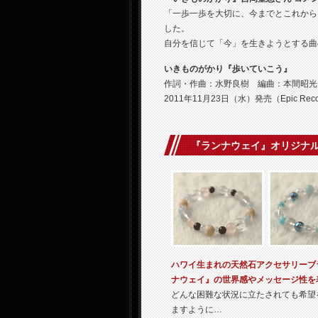
「一歩一歩を大切に、今までとこれから
した。
自分を信じて「今」を生きようとする曲
いきものがかり『歩いていこう』
作詞・作曲：水野良樹 編曲：本間昭光
2011年11月23日（水）発売（Epic Reco
『ランナウェイ』オリジナ
ハワイ生まれの天然石アクセサリーブラン
ナウェイ』の世界感やメッセージ性を
どんな困難な状況に立たされても希望
ますように…