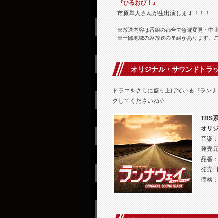
『ひるおび！』
市原隼人さんが生出演します！！！
※放送内容は番組の都合で急遽変更・中
※一部地域のみ放送の番組があります。
オリジナル・サウンドトラ
ドラマをさらに盛り上げている『ランナ
クしてくださいね☆
TBS
オリ
音楽
発売元：
品番：U
発売日
価格：