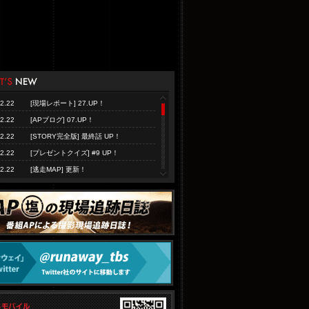
2.22
[現場レポート] 27.UP！
2.22
[APブログ] 07.UP！
2.22
[STORY完全版] 最終話 UP！
2.22
[プレゼントクイズ] #9 UP！
2.22
[逃走MAP] 更新！
2.22
[キャストBLOG] #9 UP！
2.21
番宣情報UP！
2.21
[現場レポート] 26.UP！
2.15
DVD・ブルーレイ発売決定！
2.15
[ストーリー] 最終話 UP！
2.08
[キャストBLOG] #8 UP！
1.11
[お知らせ] サントラ発売決定！
1.03
[APブログ] 04.UP！