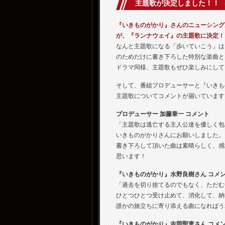
主題歌が決定しました！！
（
『いきものがかり』さんのニューシング
が、『ランナウェイ』の主題歌に決定！
なんと主題歌になる「歩いていこう」は
のためだけに書き下ろした特別な楽曲と
ドラマ同様、主題歌もぜひ楽しみにして
そして、番組プロデューサーと『いきも
主題歌についてコメントが届いています
プロデューサー 加藤章一 コメント
「主題歌は逃亡する主人公達を優しく包
いきものがかりさんにお願いしました。
書き下ろして頂いた曲は素晴らしく、感
思います！
『いきものがかり』水野良樹さん コメ
「過去を切り捨てるのでもなく、ただむ
ひとつひとつ受け止めて、消化して、納
誰かの旅立ちに寄り添える曲になればう
『いきものがかり』吉岡聖恵さん コメ