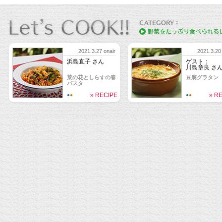
2021.3.27 onair
2021.3.20 
浜島直子 さん
ゲスト：
川島章良 さ
菜の花としらすの春
豆腐グラタン
パスタ
» RECIPE
» R
●
●
●
●