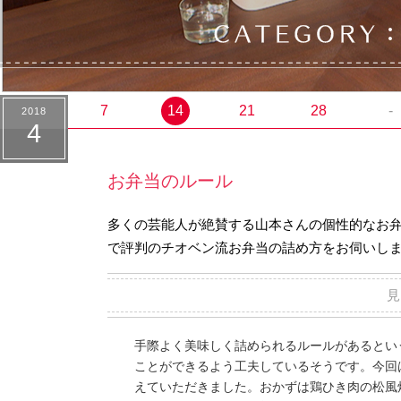
7
14
21
28
-
2018
4
お弁当のルール
多くの芸能人が絶賛する山本さんの個性的なお
で評判のチオベン流お弁当の詰め方をお伺いし
手際よく美味しく詰められるルールがあるとい
ことができるよう工夫しているそうです。今回
えていただきました。おかずは鶏ひき肉の松風