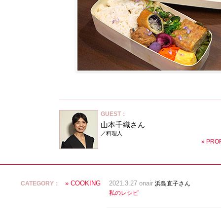
GUEST：
山本千織さん
／料理人
» PRO
» COOKING
CATEGORY：
2021.3.27 onair
浜島直子さん
私のレシピ