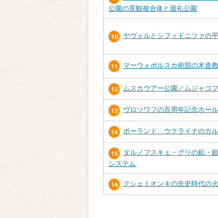
公園の景観複合体と巡礼公園
ヤヴォルとシフィドニツァの
10
マーウォポルスカ南部の木造
11
ムスカウアー公園／ムジャコ
12
ヴロツワフの百周年記念ホー
13
ポーランド、ウクライナのカ
14
タルノフスキェ・グリの鉛・
15
システム
クシェミオンキの先史時代の
16