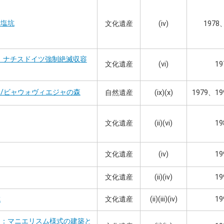
岩塩坑
文化遺産
(iv)
1978
 ナチスドイツ強制絶滅収容
文化遺産
(vi)
19
/ビャウォヴィエジャの森
自然遺産
(ix)(x)
1979、19
文化遺産
(ii)(vi)
19
文化遺産
(iv)
19
文化遺産
(ii)(iv)
19
文化遺産
(ii)(iii)(iv)
19
城
カ：マニエリスム様式の建築と