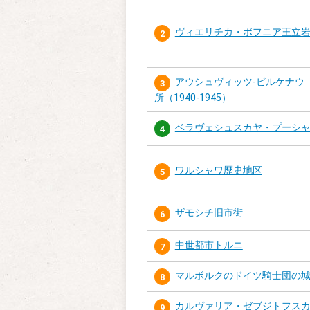
ヴィエリチカ・ボフニア王立
2
アウシュヴィッツ-ビルケナウ
3
所（1940-1945）
ベラヴェシュスカヤ・プーシャ
4
ワルシャワ歴史地区
5
ザモシチ旧市街
6
中世都市トルニ
7
マルボルクのドイツ騎士団の
8
カルヴァリア・ゼブジトフス
9