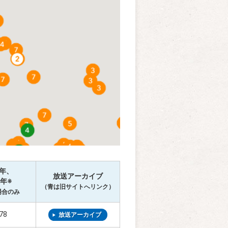
年、
放送アーカイブ
年※
（青は旧サイトへリンク）
場合のみ
78
放送アーカイブ