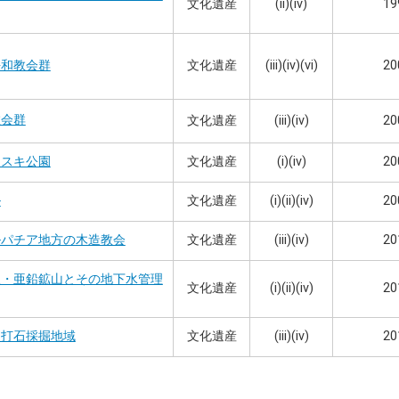
文化遺産
(ii)(iv)
19
文化遺産
(iii)(iv)(vi)
20
平和教会群
教会群
文化遺産
(iii)(iv)
20
文化遺産
(i)(iv)
20
フスキ公園
文化遺産
(i)(ii)(iv)
20
ル
文化遺産
(iii)(iv)
20
ルパチア地方の木造教会
銀・亜鉛鉱山とその地下水管理
文化遺産
(i)(ii)(iv)
20
文化遺産
(iii)(iv)
20
火打石採掘地域