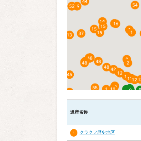
遺産名称
クラクフ歴史地区
1