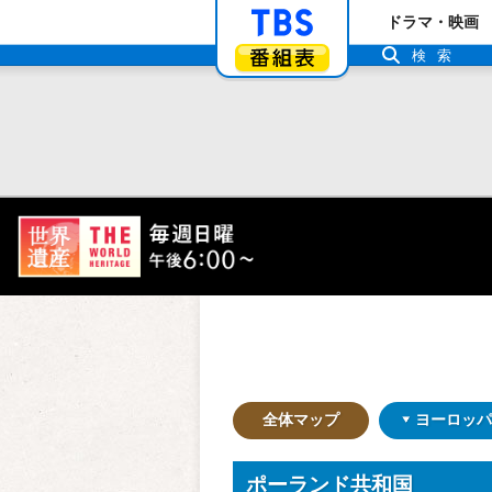
「TBSテレビ」ト
ドラマ・映画
番組表
検索
全体マップ
ヨーロッパ
ポーランド共和国