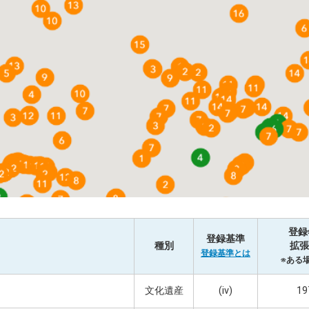
登録
登録基準
種別
拡張
登録基準とは
※ある
文化遺産
(iv)
19