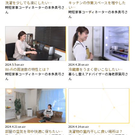
洗濯を少しでも楽にしたい…
キッチンの作業スペースを増やした
い…
時短家事コーディネーターの本多真弓さ
時短家事コーディネーターの本多真弓さ
ん
ん
2024.5.5 on air
2024.4.28 on air
Wi-Fiの周波数の特性とは？
冷蔵庫をうまく使いこなしたい…
時短家事コーディネーターの本多真弓さ
暮らし整えアドバイザーの海老原葉月さ
ん
ん
2024.4.21 on air
2024.4.14 on air
部屋の空気を年中快適に保ちたい…
洗濯物の室内干しに良い場所は？