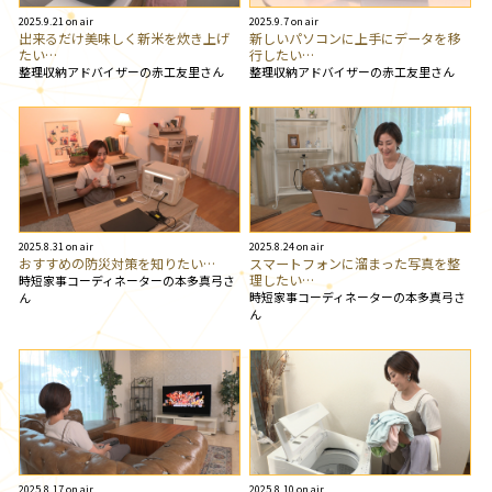
2025.9.21 on air
2025.9.7 on air
出来るだけ美味しく新米を炊き上げ
新しいパソコンに上手にデータを移
たい…
行したい…
整理収納アドバイザーの赤工友里さん
整理収納アドバイザーの赤工友里さん
2025.8.31 on air
2025.8.24 on air
おすすめの防災対策を知りたい…
スマートフォンに溜まった写真を整
理したい…
時短家事コーディネーターの本多真弓さ
時短家事コーディネーターの本多真弓さ
ん
ん
2025.8.17 on air
2025.8.10 on air