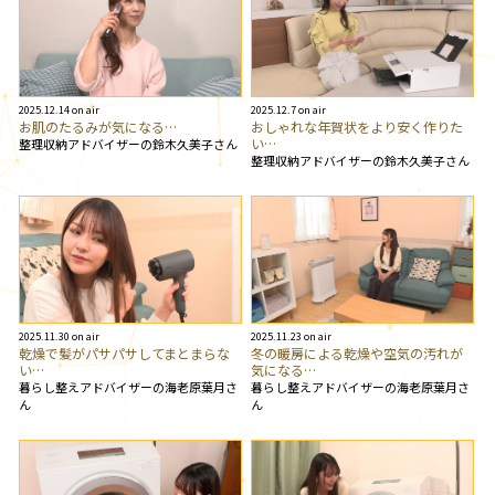
2025.12.14 on air
2025.12.7 on air
お肌のたるみが気になる…
おしゃれな年賀状をより安く作りた
い…
整理収納アドバイザーの鈴木久美子さん
整理収納アドバイザーの鈴木久美子さん
2025.11.30 on air
2025.11.23 on air
乾燥で髪がパサパサしてまとまらな
冬の暖房による乾燥や空気の汚れが
い…
気になる…
暮らし整えアドバイザーの海老原葉月さ
暮らし整えアドバイザーの海老原葉月さ
ん
ん