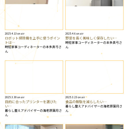
2025.4.13 on air
2025.4.6 on air
ロボット掃除機を上手に使うポイン
野菜を長く美味しく保存したい…
トは…
時短家事コーディネーターの本多真弓さ
時短家事コーディネーターの本多真弓さ
ん
ん
2025.3.30 on air
2025.3.23 on air
目的に合ったプリンターを選びた
食品の無駄を減らしたい…
い…
暮らし整えアドバイザーの海老原葉月さ
暮らし整えアドバイザーの海老原葉月さ
ん
ん