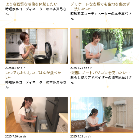
より高画質な映像を体験したい…
デリケートな衣類でも生地を傷めず
に洗いたい…
時短家事コーディネーターの本多真弓さ
時短家事コーディネーターの本多真弓さ
ん
ん
2025.8.3 on air
2025.7.27 on air
いつでもおいしいごはんが食べた
快適にノートパソコンを使いたい…
い…
暮らし整えアドバイザーの海老原葉月さ
時短家事コーディネーターの本多真弓さ
ん
ん
2025.7.20 on air
2025.7.13 on air