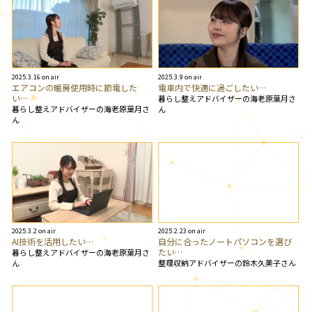
2025.3.16 on air
2025.3.9 on air
エアコンの暖房使用時に節電した
電車内で快適に過ごしたい…
い…
暮らし整えアドバイザーの海老原葉月さ
暮らし整えアドバイザーの海老原葉月さ
ん
ん
2025.3.2 on air
2025.2.23 on air
AI技術を活用したい…
自分に合ったノートパソコンを選び
たい…
暮らし整えアドバイザーの海老原葉月さ
整理収納アドバイザーの鈴木久美子さん
ん