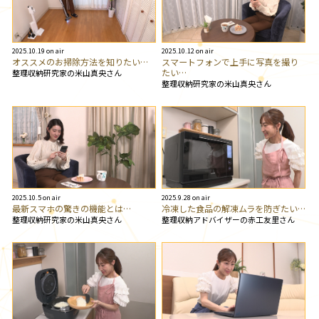
2025.10.19 on air
2025.10.12 on air
オススメのお掃除方法を知りたい…
スマートフォンで上手に写真を撮り
たい…
整理収納研究家の米山真央さん
整理収納研究家の米山真央さん
2025.10.5 on air
2025.9.28 on air
最新スマホの驚きの機能とは…
冷凍した食品の解凍ムラを防ぎたい…
整理収納研究家の米山真央さん
整理収納アドバイザーの赤工友里さん