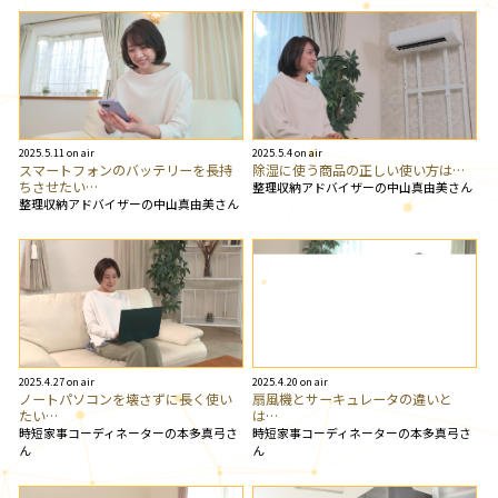
2025.5.11 on air
2025.5.4 on air
スマートフォンのバッテリーを長持
除湿に使う商品の正しい使い方は…
ちさせたい…
整理収納アドバイザーの中山真由美さん
整理収納アドバイザーの中山真由美さん
2025.4.27 on air
2025.4.20 on air
ノートパソコンを壊さずに長く使い
扇風機とサーキュレータの違いと
たい…
は…
時短家事コーディネーターの本多真弓さ
時短家事コーディネーターの本多真弓さ
ん
ん