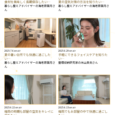
食材を美味しく長期保存したい…
夏の湿気対策の方法を知りたい…
暮らし整えアドバイザーの海老原葉月さ
暮らし整えアドバイザーの海老原葉月さ
ん
ん
2025.7.6 on air
2025.6.29 on air
夏の暑い台所でも快適に過ごした
手軽にできるフェイスケアを知りた
い…
い…
暮らし整えアドバイザーの海老原葉月さ
整理収納研究家の米山真央さん
ん
2025.6.22 on air
2025.6.15 on air
梅雨の時期も部屋の空気をキレイに
梅雨でもお部屋の中で快適に過ごし