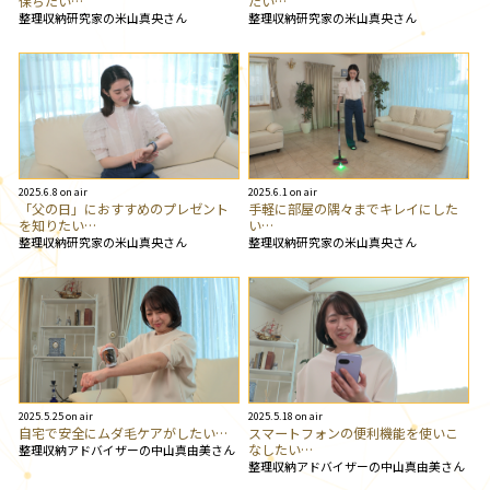
保ちたい…
たい…
整理収納研究家の米山真央さん
整理収納研究家の米山真央さん
2025.6.8 on air
2025.6.1 on air
「父の日」におすすめのプレゼント
手軽に部屋の隅々までキレイにした
を知りたい…
い…
整理収納研究家の米山真央さん
整理収納研究家の米山真央さん
2025.5.25 on air
2025.5.18 on air
自宅で安全にムダ毛ケアがしたい…
スマートフォンの便利機能を使いこ
なしたい…
整理収納アドバイザーの中山真由美さん
整理収納アドバイザーの中山真由美さん