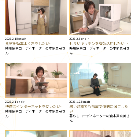
2026.2.15 on air
2026.2.8 on air
食材を効率よく冷やしたい…
せまいキッチンを有効活用したい…
時短家事コーディネーターの本多真弓さ
時短家事コーディネーターの本多真弓さ
ん
ん
2026.2.1 on air
2026.1.25 on air
快適にインターネットを使いたい…
寒い時期でも部屋で快適に過ごした
い…
時短家事コーディネーターの本多真弓さ
暮らしコーディネーターの瀧本真奈美さ
ん
ん