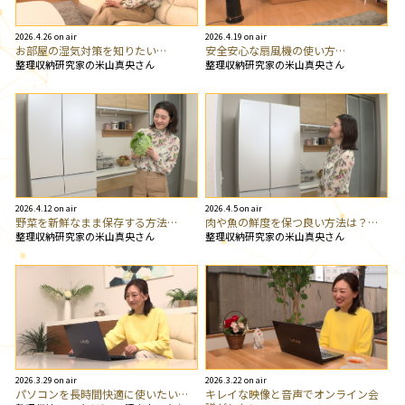
2026.4.26 on air
2026.4.19 on air
お部屋の湿気対策を知りたい…
安全安心な扇風機の使い方…
整理収納研究家の米山真央さん
整理収納研究家の米山真央さん
2026.4.12 on air
2026.4.5 on air
野菜を新鮮なまま保存する方法…
肉や魚の鮮度を保つ良い方法は？…
整理収納研究家の米山真央さん
整理収納研究家の米山真央さん
2026.3.29 on air
2026.3.22 on air
パソコンを長時間快適に使いたい…
キレイな映像と音声でオンライン会