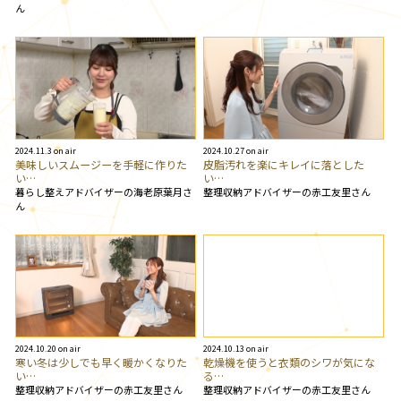
ん
2024.11.3 on air
2024.10.27 on air
美味しいスムージーを手軽に作りた
皮脂汚れを楽にキレイに落とした
い…
い…
暮らし整えアドバイザーの海老原葉月さ
整理収納アドバイザーの赤工友里さん
ん
2024.10.20 on air
2024.10.13 on air
寒い冬は少しでも早く暖かくなりた
乾燥機を使うと衣類のシワが気にな
い…
る…
整理収納アドバイザーの赤工友里さん
整理収納アドバイザーの赤工友里さん