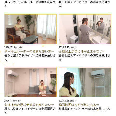
暮らしコーディネーターの瀧本真奈美さ
暮らし整えアドバイザーの海老原葉月さ
ん
ん
2026.7.19 on air
2026.7.12 on air
サーキュレーターの便利な使い方…
お風呂上がりに汗が止まらない…
暮らし整えアドバイザーの海老原葉月さ
暮らし整えアドバイザーの海老原葉月さ
ん
ん
2026.7.5 on air
2026.6.28 on air
おすすめの夏バテ対策を知りたい…
梅雨時期はカビが気になる…
暮らし整えアドバイザーの海老原葉月さ
整理収納アドバイザーの鈴木久美子さん
ん