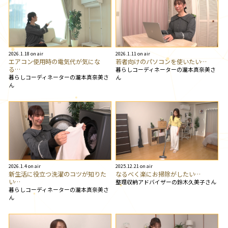
2026.1.18 on air
2026.1.11 on air
エアコン使用時の電気代が気にな
若者向けのパソコンを使いたい…
る…
暮らしコーディネーターの瀧本真奈美さ
暮らしコーディネーターの瀧本真奈美さ
ん
ん
2026.1.4 on air
2025.12.21 on air
新生活に役立つ洗濯のコツが知りた
なるべく楽にお掃除がしたい…
い…
整理収納アドバイザーの鈴木久美子さん
暮らしコーディネーターの瀧本真奈美さ
ん