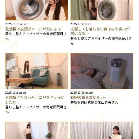
2025.11.16 on air
2025.11.9 on air
乾燥機は衣類ダメージが気になる…
洗濯しても落ちない黄ばみや臭いが
気になる…
暮らし整えアドバイザーの海老原葉月さ
暮らし整えアドバイザーの海老原葉月さ
ん
ん
2025.11.2 on air
2025.10.26 on air
お部屋にたまったホコリをキレイに
睡眠の質を高めたい…
したい…
整理収納研究家の米山真央さん
暮らし整えアドバイザーの海老原葉月さ
ん