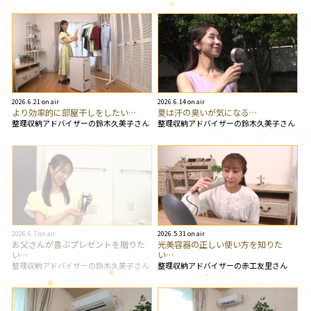
2026.6.21 on air
2026.6.14 on air
より効率的に部屋干しをしたい…
夏は汗の臭いが気になる…
整理収納アドバイザーの鈴木久美子さん
整理収納アドバイザーの鈴木久美子さん
2026.6.7 on air
2026.5.31 on air
お父さんが喜ぶプレゼントを贈りた
光美容器の正しい使い方を知りた
い…
い…
整理収納アドバイザーの鈴木久美子さん
整理収納アドバイザーの赤工友里さん