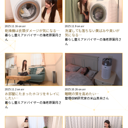
2025.11.16 on air
2025.11.9 on air
乾燥機は衣類ダメージが気になる…
洗濯しても落ちない黄ばみや臭いが
気になる…
暮らし整えアドバイザーの海老原葉月さ
暮らし整えアドバイザーの海老原葉月さ
ん
ん
2025.11.2 on air
2025.10.26 on air
お部屋にたまったホコリをキレイに
睡眠の質を高めたい…
したい…
整理収納研究家の米山真央さん
暮らし整えアドバイザーの海老原葉月さ
ん