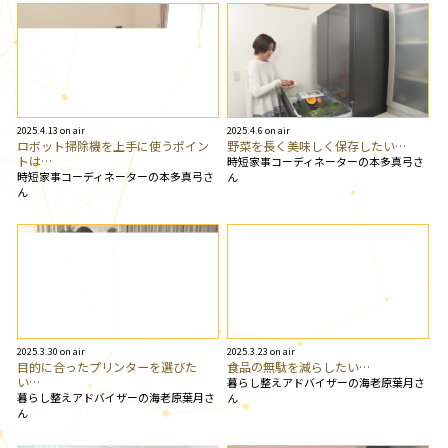
2025.4.13 on air
2025.4.6 on air
ロボット掃除機を上手に使うポイン
野菜を長く美味しく保存したい…
トは…
時短家事コーディネーターの本多真弓さ
時短家事コーディネーターの本多真弓さ
ん
ん
2025.3.30 on air
2025.3.23 on air
目的に合ったプリンターを選びた
食品の無駄を減らしたい…
い…
暮らし整えアドバイザーの海老原葉月さ
暮らし整えアドバイザーの海老原葉月さ
ん
ん