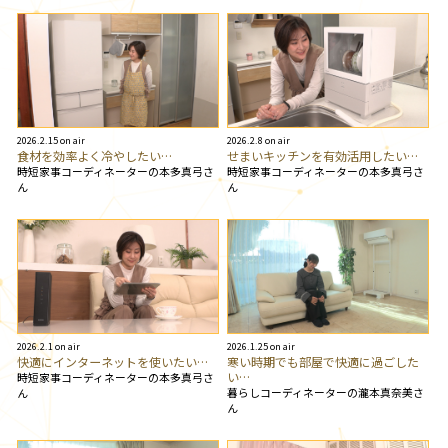
2026.2.15 on air
2026.2.8 on air
食材を効率よく冷やしたい…
せまいキッチンを有効活用したい…
時短家事コーディネーターの本多真弓さ
時短家事コーディネーターの本多真弓さ
ん
ん
2026.2.1 on air
2026.1.25 on air
快適にインターネットを使いたい…
寒い時期でも部屋で快適に過ごした
い…
時短家事コーディネーターの本多真弓さ
暮らしコーディネーターの瀧本真奈美さ
ん
ん