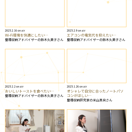
2025.2.16 on air
2025.2.9 on air
Wi-Fi環境を快適にしたい…
エアコンの電気代を抑えたい…
整理収納アドバイザーの鈴木久美子さん
整理収納アドバイザーの鈴木久美子さん
2025.2.2 on air
2025.1.26 on air
おいしいトーストを食べたい…
オシャレで自分に合ったノートパソ
コンがほしい…
整理収納アドバイザーの鈴木久美子さん
整理収納研究家の米山真央さん