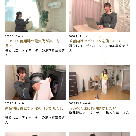
2026.1.18 on air
2026.1.11 on air
エアコン使用時の電気代が気にな
若者向けのパソコンを使いたい…
る…
暮らしコーディネーターの瀧本真奈美さ
暮らしコーディネーターの瀧本真奈美さ
ん
ん
2026.1.4 on air
2025.12.21 on air
新生活に役立つ洗濯のコツが知りた
なるべく楽にお掃除がしたい…
い…
整理収納アドバイザーの鈴木久美子さん
暮らしコーディネーターの瀧本真奈美さ
ん