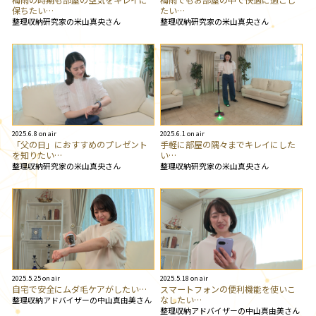
保ちたい…
たい…
整理収納研究家の米山真央さん
整理収納研究家の米山真央さん
2025.6.8 on air
2025.6.1 on air
「父の日」におすすめのプレゼント
手軽に部屋の隅々までキレイにした
を知りたい…
い…
整理収納研究家の米山真央さん
整理収納研究家の米山真央さん
2025.5.25 on air
2025.5.18 on air
自宅で安全にムダ毛ケアがしたい…
スマートフォンの便利機能を使いこ
なしたい…
整理収納アドバイザーの中山真由美さん
整理収納アドバイザーの中山真由美さん