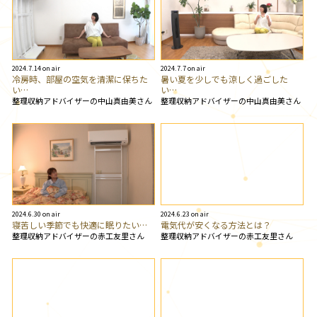
2024.7.14 on air
2024.7.7 on air
冷房時、部屋の空気を清潔に保ちた
暑い夏を少しでも涼しく過ごした
い…
い…
整理収納アドバイザーの中山真由美さん
整理収納アドバイザーの中山真由美さん
2024.6.30 on air
2024.6.23 on air
寝苦しい季節でも快適に眠りたい…
電気代が安くなる方法とは？
整理収納アドバイザーの赤工友里さん
整理収納アドバイザーの赤工友里さん