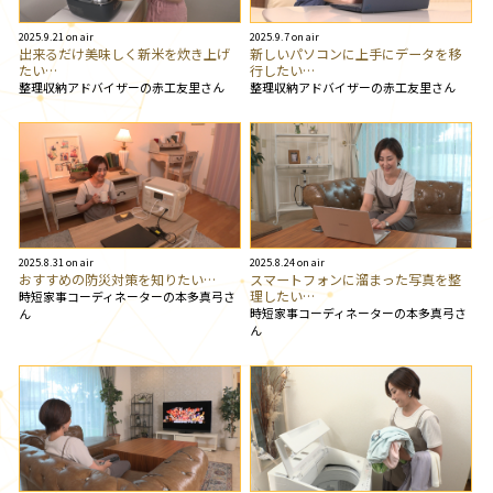
2025.9.21 on air
2025.9.7 on air
出来るだけ美味しく新米を炊き上げ
新しいパソコンに上手にデータを移
たい…
行したい…
整理収納アドバイザーの赤工友里さん
整理収納アドバイザーの赤工友里さん
2025.8.31 on air
2025.8.24 on air
おすすめの防災対策を知りたい…
スマートフォンに溜まった写真を整
理したい…
時短家事コーディネーターの本多真弓さ
時短家事コーディネーターの本多真弓さ
ん
ん