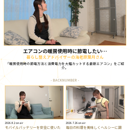
エアコンの暖房使用時に節電したい…
暮らし整えアドバイザーの海老原葉月さん
「暖房使用時の節電方法と消費電力を大幅カットする最新エアコン」をご紹
介。
BACKNUMBER
2026.8.2 on air
2026.7.26 on air
モバイルバッテリーを安全に使いた
毎日の料理を美味しくヘルシーに調