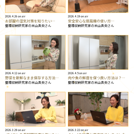
2026.4.26 on air
2026.4.19 on air
お部屋の湿気対策を知りたい…
安全安心な扇風機の使い方…
整理収納研究家の米山真央さん
整理収納研究家の米山真央さん
2026.4.12 on air
2026.4.5 on air
野菜を新鮮なまま保存する方法…
肉や魚の鮮度を保つ良い方法は？…
整理収納研究家の米山真央さん
整理収納研究家の米山真央さん
2026.3.29 on air
2026.3.22 on air