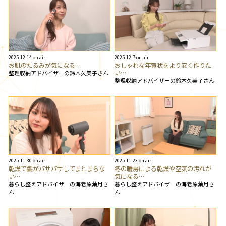
2025.12.14 on air
2025.12.7 on air
お肌のたるみが気になる…
おしゃれな年賀状をより安く作りた
い…
整理収納アドバイザーの鈴木久美子さん
整理収納アドバイザーの鈴木久美子さん
2025.11.30 on air
2025.11.23 on air
乾燥で髪がパサパサしてまとまらな
冬の暖房による乾燥や空気の汚れが
い…
気になる…
暮らし整えアドバイザーの海老原葉月さ
暮らし整えアドバイザーの海老原葉月さ
ん
ん