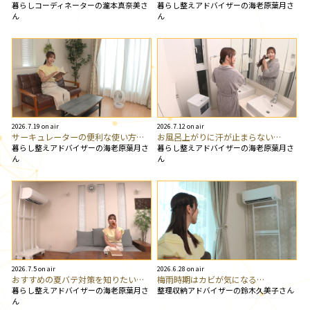
暮らしコーディネーターの瀧本真奈美さ
暮らし整えアドバイザーの海老原葉月さ
ん
ん
2026.7.19 on air
2026.7.12 on air
サーキュレーターの便利な使い方…
お風呂上がりに汗が止まらない…
暮らし整えアドバイザーの海老原葉月さ
暮らし整えアドバイザーの海老原葉月さ
ん
ん
2026.7.5 on air
2026.6.28 on air
おすすめの夏バテ対策を知りたい…
梅雨時期はカビが気になる…
暮らし整えアドバイザーの海老原葉月さ
整理収納アドバイザーの鈴木久美子さん
ん