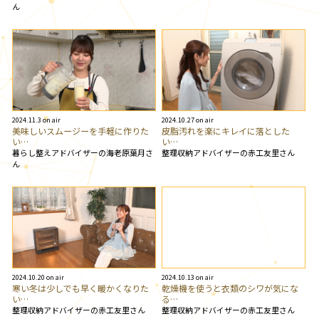
ん
2024.11.3 on air
2024.10.27 on air
美味しいスムージーを手軽に作りた
皮脂汚れを楽にキレイに落とした
い…
い…
暮らし整えアドバイザーの海老原葉月さ
整理収納アドバイザーの赤工友里さん
ん
2024.10.20 on air
2024.10.13 on air
寒い冬は少しでも早く暖かくなりた
乾燥機を使うと衣類のシワが気にな
い…
る…
整理収納アドバイザーの赤工友里さん
整理収納アドバイザーの赤工友里さん