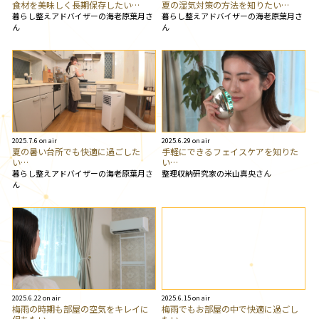
食材を美味しく長期保存したい…
夏の湿気対策の方法を知りたい…
暮らし整えアドバイザーの海老原葉月さ
暮らし整えアドバイザーの海老原葉月さ
ん
ん
2025.7.6 on air
2025.6.29 on air
夏の暑い台所でも快適に過ごした
手軽にできるフェイスケアを知りた
い…
い…
暮らし整えアドバイザーの海老原葉月さ
整理収納研究家の米山真央さん
ん
2025.6.22 on air
2025.6.15 on air
梅雨の時期も部屋の空気をキレイに
梅雨でもお部屋の中で快適に過ごし