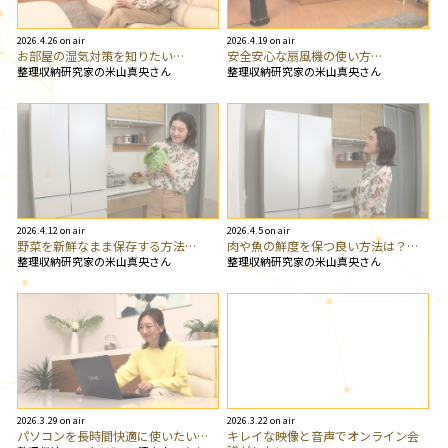
2026.4.26 on air
2026.4.19 on air
お部屋の湿気対策を知りたい…
安全安心な扇風機の使い方…
整理収納研究家の米山真央さん
整理収納研究家の米山真央さん
2026.4.12 on air
2026.4.5 on air
野菜を新鮮なまま保存する方法…
肉や魚の鮮度を保つ良い方法は？…
整理収納研究家の米山真央さん
整理収納研究家の米山真央さん
2026.3.29 on air
2026.3.22 on air
パソコンを長時間快適に使いたい…
キレイな映像と音声でオンライン会