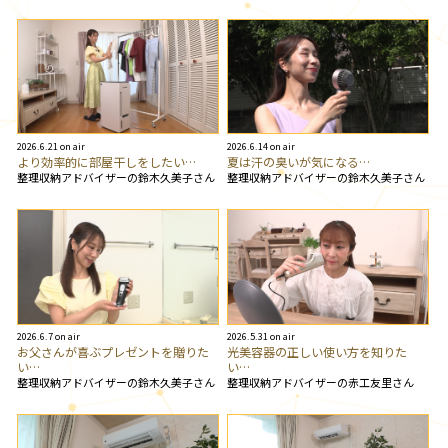
2026.6.21 on air
2026.6.14 on air
より効率的に部屋干しをしたい…
夏は汗の臭いが気になる…
整理収納アドバイザーの鈴木久美子さん
整理収納アドバイザーの鈴木久美子さん
2026.6.7 on air
2026.5.31 on air
お父さんが喜ぶプレゼントを贈りた
光美容器の正しい使い方を知りた
い…
い…
整理収納アドバイザーの鈴木久美子さん
整理収納アドバイザーの赤工友里さん