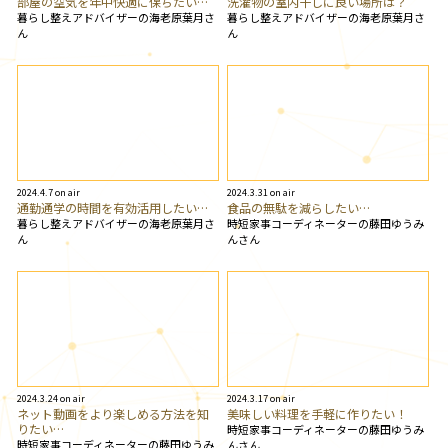
部屋の空気を年中快適に保ちたい…
洗濯物の室内干しに良い場所は？
暮らし整えアドバイザーの海老原葉月さ
暮らし整えアドバイザーの海老原葉月さ
ん
ん
2024.4.7 on air
2024.3.31 on air
通勤通学の時間を有効活用したい…
食品の無駄を減らしたい…
暮らし整えアドバイザーの海老原葉月さ
時短家事コーディネーターの藤田ゆうみ
ん
んさん
2024.3.24 on air
2024.3.17 on air
ネット動画をより楽しめる方法を知
美味しい料理を手軽に作りたい！
りたい…
時短家事コーディネーターの藤田ゆうみ
時短家事コーディネーターの藤田ゆうみ
んさん