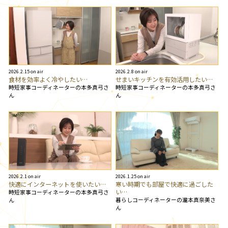
2026.2.15 on air
2026.2.8 on air
食材を効率よく冷やしたい…
せまいキッチンを有効活用したい…
時短家事コーディネーターの本多真弓さ
時短家事コーディネーターの本多真弓さ
ん
ん
2026.2.1 on air
2026.1.25 on air
快適にインターネットを使いたい…
寒い時期でも部屋で快適に過ごした
い…
時短家事コーディネーターの本多真弓さ
暮らしコーディネーターの瀧本真奈美さ
ん
ん