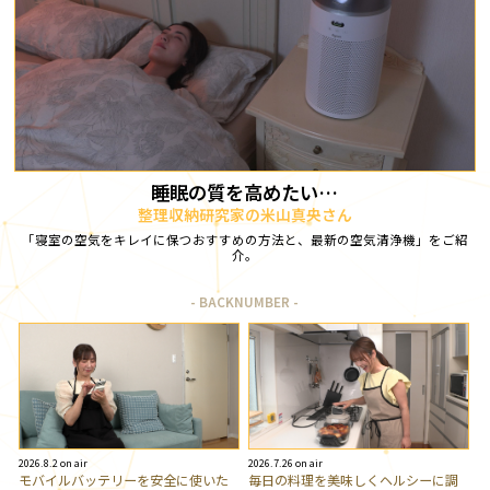
睡眠の質を高めたい…
整理収納研究家の米山真央さん
「寝室の空気をキレイに保つおすすめの方法と、最新の空気清浄機」をご紹
介。
BACKNUMBER
2026.8.2 on air
2026.7.26 on air
モバイルバッテリーを安全に使いた
毎日の料理を美味しくヘルシーに調