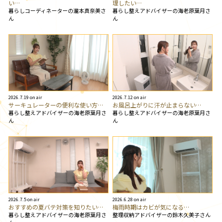
い…
理したい…
暮らしコーディネーターの瀧本真奈美さ
暮らし整えアドバイザーの海老原葉月さ
ん
ん
2026.7.19 on air
2026.7.12 on air
サーキュレーターの便利な使い方…
お風呂上がりに汗が止まらない…
暮らし整えアドバイザーの海老原葉月さ
暮らし整えアドバイザーの海老原葉月さ
ん
ん
2026.7.5 on air
2026.6.28 on air
おすすめの夏バテ対策を知りたい…
梅雨時期はカビが気になる…
暮らし整えアドバイザーの海老原葉月さ
整理収納アドバイザーの鈴木久美子さん