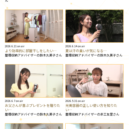
ん
2026.6.21 on air
2026.6.14 on air
より効率的に部屋干しをしたい…
夏は汗の臭いが気になる…
整理収納アドバイザーの鈴木久美子さん
整理収納アドバイザーの鈴木久美子さん
2026.6.7 on air
2026.5.31 on air
お父さんが喜ぶプレゼントを贈りた
光美容器の正しい使い方を知りた
い…
い…
整理収納アドバイザーの鈴木久美子さん
整理収納アドバイザーの赤工友里さん