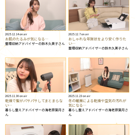
2025.12.14 on air
2025.12.7 on air
お肌のたるみが気になる…
おしゃれな年賀状をより安く作りた
い…
整理収納アドバイザーの鈴木久美子さん
整理収納アドバイザーの鈴木久美子さん
2025.11.30 on air
2025.11.23 on air
乾燥で髪がパサパサしてまとまらな
冬の暖房による乾燥や空気の汚れが
い…
気になる…
暮らし整えアドバイザーの海老原葉月さ
暮らし整えアドバイザーの海老原葉月さ
ん
ん