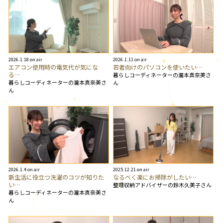
2026.1.18 on air
2026.1.11 on air
エアコン使用時の電気代が気にな
若者向けのパソコンを使いたい…
る…
暮らしコーディネーターの瀧本真奈美さ
暮らしコーディネーターの瀧本真奈美さ
ん
ん
2026.1.4 on air
2025.12.21 on air
新生活に役立つ洗濯のコツが知りた
なるべく楽にお掃除がしたい…
い…
整理収納アドバイザーの鈴木久美子さん
暮らしコーディネーターの瀧本真奈美さ
ん