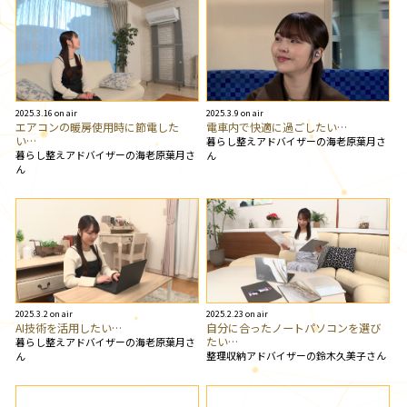
2025.3.16 on air
2025.3.9 on air
エアコンの暖房使用時に節電した
電車内で快適に過ごしたい…
い…
暮らし整えアドバイザーの海老原葉月さ
暮らし整えアドバイザーの海老原葉月さ
ん
ん
2025.3.2 on air
2025.2.23 on air
AI技術を活用したい…
自分に合ったノートパソコンを選び
たい…
暮らし整えアドバイザーの海老原葉月さ
整理収納アドバイザーの鈴木久美子さん
ん