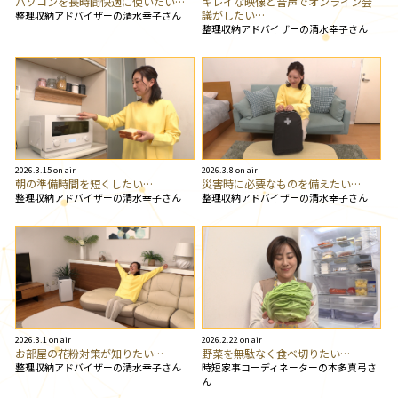
パソコンを長時間快適に使いたい…
キレイな映像と音声でオンライン会
議がしたい…
整理収納アドバイザーの清水幸子さん
整理収納アドバイザーの清水幸子さん
2026.3.15 on air
2026.3.8 on air
朝の準備時間を短くしたい…
災害時に必要なものを備えたい…
整理収納アドバイザーの清水幸子さん
整理収納アドバイザーの清水幸子さん
2026.3.1 on air
2026.2.22 on air
お部屋の花粉対策が知りたい…
野菜を無駄なく食べ切りたい…
整理収納アドバイザーの清水幸子さん
時短家事コーディネーターの本多真弓さ
ん