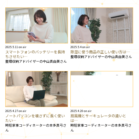
2025.5.11 on air
2025.5.4 on air
スマートフォンのバッテリーを長持
除湿に使う商品の正しい使い方は…
ちさせたい…
整理収納アドバイザーの中山真由美さん
整理収納アドバイザーの中山真由美さん
2025.4.27 on air
2025.4.20 on air
ノートパソコンを壊さずに長く使い
扇風機とサーキュレータの違いと
たい…
は…
時短家事コーディネーターの本多真弓さ
時短家事コーディネーターの本多真弓さ
ん
ん