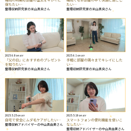
保ちたい…
たい…
整理収納研究家の米山真央さん
整理収納研究家の米山真央さん
2025.6.8 on air
2025.6.1 on air
「父の日」におすすめのプレゼント
手軽に部屋の隅々までキレイにした
を知りたい…
い…
整理収納研究家の米山真央さん
整理収納研究家の米山真央さん
2025.5.25 on air
2025.5.18 on air
自宅で安全にムダ毛ケアがしたい…
スマートフォンの便利機能を使いこ
なしたい…
整理収納アドバイザーの中山真由美さん
整理収納アドバイザーの中山真由美さん