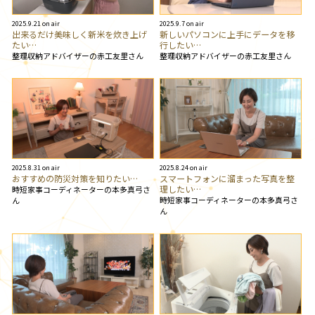
2025.9.21 on air
2025.9.7 on air
出来るだけ美味しく新米を炊き上げ
新しいパソコンに上手にデータを移
たい…
行したい…
整理収納アドバイザーの赤工友里さん
整理収納アドバイザーの赤工友里さん
2025.8.31 on air
2025.8.24 on air
おすすめの防災対策を知りたい…
スマートフォンに溜まった写真を整
理したい…
時短家事コーディネーターの本多真弓さ
時短家事コーディネーターの本多真弓さ
ん
ん