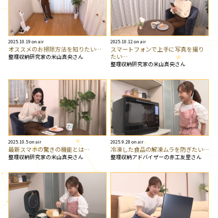
2025.10.19 on air
2025.10.12 on air
オススメのお掃除方法を知りたい…
スマートフォンで上手に写真を撮り
たい…
整理収納研究家の米山真央さん
整理収納研究家の米山真央さん
2025.10.5 on air
2025.9.28 on air
最新スマホの驚きの機能とは…
冷凍した食品の解凍ムラを防ぎたい…
整理収納研究家の米山真央さん
整理収納アドバイザーの赤工友里さん