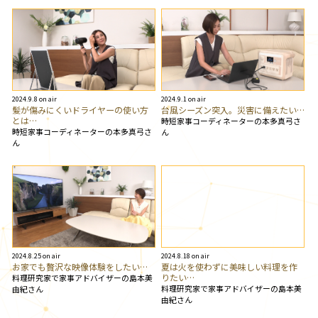
2024.9.8 on air
2024.9.1 on air
髪が傷みにくいドライヤーの使い方
台風シーズン突入。災害に備えたい…
とは…
時短家事コーディネーターの本多真弓さ
時短家事コーディネーターの本多真弓さ
ん
ん
2024.8.25 on air
2024.8.18 on air
お家でも贅沢な映像体験をしたい…
夏は火を使わずに美味しい料理を作
りたい…
料理研究家で家事アドバイザーの島本美
料理研究家で家事アドバイザーの島本美
由紀さん
由紀さん