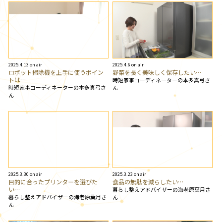
2025.4.13 on air
2025.4.6 on air
ロボット掃除機を上手に使うポイン
野菜を長く美味しく保存したい…
トは…
時短家事コーディネーターの本多真弓さ
時短家事コーディネーターの本多真弓さ
ん
ん
2025.3.30 on air
2025.3.23 on air
目的に合ったプリンターを選びた
食品の無駄を減らしたい…
い…
暮らし整えアドバイザーの海老原葉月さ
暮らし整えアドバイザーの海老原葉月さ
ん
ん