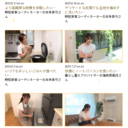
2025.8.17 on air
2025.8.10 on air
より高画質な映像を体験したい…
デリケートな衣類でも生地を傷めず
に洗いたい…
時短家事コーディネーターの本多真弓さ
時短家事コーディネーターの本多真弓さ
ん
ん
2025.8.3 on air
2025.7.27 on air
いつでもおいしいごはんが食べた
快適にノートパソコンを使いたい…
い…
暮らし整えアドバイザーの海老原葉月さ
時短家事コーディネーターの本多真弓さ
ん
ん