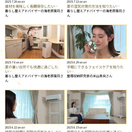
2025.7.20 on air
2025.7.13 on air
食材を美味しく長期保存したい…
夏の湿気対策の方法を知りたい…
暮らし整えアドバイザーの海老原葉月さ
暮らし整えアドバイザーの海老原葉月さ
ん
ん
2025.7.6 on air
2025.6.29 on air
夏の暑い台所でも快適に過ごした
手軽にできるフェイスケアを知りた
い…
い…
暮らし整えアドバイザーの海老原葉月さ
整理収納研究家の米山真央さん
ん
2025.6.22 on air
2025.6.15 on air
梅雨の時期も部屋の空気をキレイに
梅雨でもお部屋の中で快適に過ごし