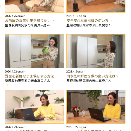
2026.4.26 on air
2026.4.19 on air
お部屋の湿気対策を知りたい…
安全安心な扇風機の使い方…
整理収納研究家の米山真央さん
整理収納研究家の米山真央さん
2026.4.12 on air
2026.4.5 on air
野菜を新鮮なまま保存する方法…
肉や魚の鮮度を保つ良い方法は？…
整理収納研究家の米山真央さん
整理収納研究家の米山真央さん
2026.3.29 on air
2026.3.22 on air