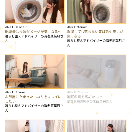
2025.11.16 on air
2025.11.9 on air
乾燥機は衣類ダメージが気になる…
洗濯しても落ちない黄ばみや臭いが
気になる…
暮らし整えアドバイザーの海老原葉月さ
暮らし整えアドバイザーの海老原葉月さ
ん
ん
2025.11.2 on air
2025.10.26 on air
お部屋にたまったホコリをキレイに
睡眠の質を高めたい…
したい…
整理収納研究家の米山真央さん
暮らし整えアドバイザーの海老原葉月さ
ん