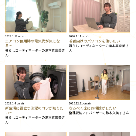
2026.1.18 on air
2026.1.11 on air
エアコン使用時の電気代が気にな
若者向けのパソコンを使いたい…
る…
暮らしコーディネーターの瀧本真奈美さ
暮らしコーディネーターの瀧本真奈美さ
ん
ん
2026.1.4 on air
2025.12.21 on air
新生活に役立つ洗濯のコツが知りた
なるべく楽にお掃除がしたい…
い…
整理収納アドバイザーの鈴木久美子さん
暮らしコーディネーターの瀧本真奈美さ
ん