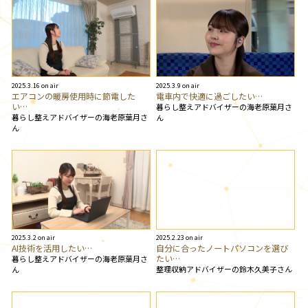
2025.3.16 on air
2025.3.9 on air
エアコンの暖房使用時に節電した
電車内で快適に過ごしたい…
い…
暮らし整えアドバイザーの海老原葉月さ
暮らし整えアドバイザーの海老原葉月さ
ん
ん
2025.3.2 on air
2025.2.23 on air
AI技術を活用したい…
自分に合ったノートパソコンを選び
たい…
暮らし整えアドバイザーの海老原葉月さ
整理収納アドバイザーの鈴木久美子さん
ん