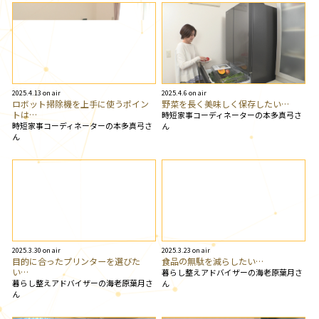
2025.4.13 on air
2025.4.6 on air
ロボット掃除機を上手に使うポイン
野菜を長く美味しく保存したい…
トは…
時短家事コーディネーターの本多真弓さ
時短家事コーディネーターの本多真弓さ
ん
ん
2025.3.30 on air
2025.3.23 on air
目的に合ったプリンターを選びた
食品の無駄を減らしたい…
い…
暮らし整えアドバイザーの海老原葉月さ
暮らし整えアドバイザーの海老原葉月さ
ん
ん