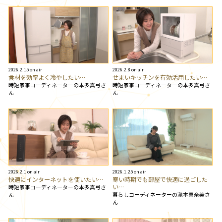
2026.2.15 on air
2026.2.8 on air
食材を効率よく冷やしたい…
せまいキッチンを有効活用したい…
時短家事コーディネーターの本多真弓さ
時短家事コーディネーターの本多真弓さ
ん
ん
2026.2.1 on air
2026.1.25 on air
快適にインターネットを使いたい…
寒い時期でも部屋で快適に過ごした
い…
時短家事コーディネーターの本多真弓さ
暮らしコーディネーターの瀧本真奈美さ
ん
ん