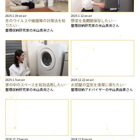
2025.1.19 on air
2025.1.12 on air
冬のウイルスや細菌等の対策法を知
野菜を長期間保存したい…
りたい…
整理収納研究家の米山真央さん
整理収納研究家の米山真央さん
2025.1.5 on air
2024.12.22 on air
家の中のスペースを有効活用したい…
お部屋の空気を清潔に保ちたい…
整理収納研究家の米山真央さん
整理収納アドバイザーの中山真由美さん
2024.12.15 on air
2024.12.8 on air