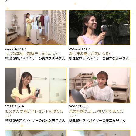
ん
2026.6.21 on air
2026.6.14 on air
より効率的に部屋干しをしたい…
夏は汗の臭いが気になる…
整理収納アドバイザーの鈴木久美子さん
整理収納アドバイザーの鈴木久美子さん
2026.6.7 on air
2026.5.31 on air
お父さんが喜ぶプレゼントを贈りた
光美容器の正しい使い方を知りた
い…
い…
整理収納アドバイザーの鈴木久美子さん
整理収納アドバイザーの赤工友里さん