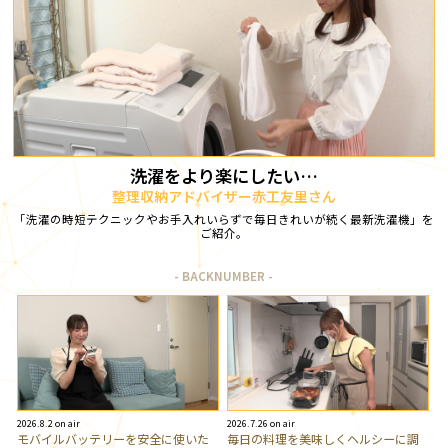
洗濯をより楽にしたい…
整理収納アドバイザー赤工友里さん
「洗濯の時短テクニックやお手入れいらずで毎日きれいが続く最新洗濯機」を
ご紹介。
BACKNUMBER
2026.8.2 on air
2026.7.26 on air
モバイルバッテリーを安全に使いた
毎日の料理を美味しくヘルシーに調