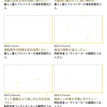
部屋の空気を年中快適に保ちたい…
洗濯物の室内干しに良い場所は？
暮らし整えアドバイザーの海老原葉月さ
暮らし整えアドバイザーの海老原葉月さ
ん
ん
2024.4.7 on air
2024.3.31 on air
通勤通学の時間を有効活用したい…
食品の無駄を減らしたい…
暮らし整えアドバイザーの海老原葉月さ
時短家事コーディネーターの藤田ゆうみ
ん
んさん
2024.3.24 on air
2024.3.17 on air
ネット動画をより楽しめる方法を知
美味しい料理を手軽に作りたい！
りたい…
時短家事コーディネーターの藤田ゆうみ
時短家事コーディネーターの藤田ゆうみ
んさん