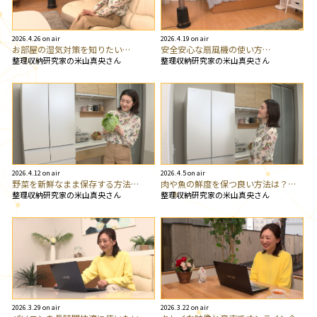
2026.4.26 on air
2026.4.19 on air
お部屋の湿気対策を知りたい…
安全安心な扇風機の使い方…
整理収納研究家の米山真央さん
整理収納研究家の米山真央さん
2026.4.12 on air
2026.4.5 on air
野菜を新鮮なまま保存する方法…
肉や魚の鮮度を保つ良い方法は？…
整理収納研究家の米山真央さん
整理収納研究家の米山真央さん
2026.3.29 on air
2026.3.22 on air