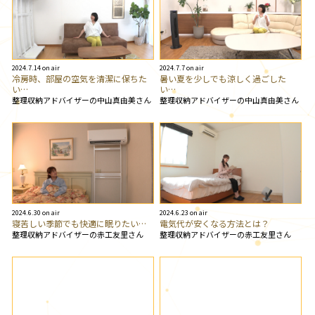
2024.7.14 on air
2024.7.7 on air
冷房時、部屋の空気を清潔に保ちた
暑い夏を少しでも涼しく過ごした
い…
い…
整理収納アドバイザーの中山真由美さん
整理収納アドバイザーの中山真由美さん
2024.6.30 on air
2024.6.23 on air
寝苦しい季節でも快適に眠りたい…
電気代が安くなる方法とは？
整理収納アドバイザーの赤工友里さん
整理収納アドバイザーの赤工友里さん