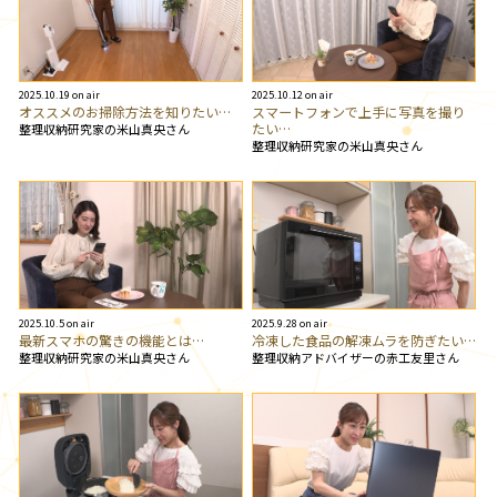
2025.10.19 on air
2025.10.12 on air
オススメのお掃除方法を知りたい…
スマートフォンで上手に写真を撮り
たい…
整理収納研究家の米山真央さん
整理収納研究家の米山真央さん
2025.10.5 on air
2025.9.28 on air
最新スマホの驚きの機能とは…
冷凍した食品の解凍ムラを防ぎたい…
整理収納研究家の米山真央さん
整理収納アドバイザーの赤工友里さん