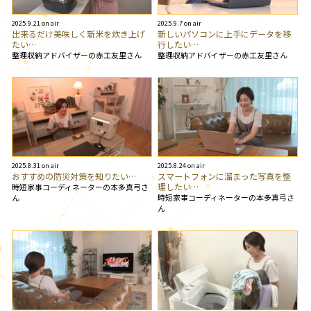
2025.9.21 on air
2025.9.7 on air
出来るだけ美味しく新米を炊き上げ
新しいパソコンに上手にデータを移
たい…
行したい…
整理収納アドバイザーの赤工友里さん
整理収納アドバイザーの赤工友里さん
2025.8.31 on air
2025.8.24 on air
おすすめの防災対策を知りたい…
スマートフォンに溜まった写真を整
理したい…
時短家事コーディネーターの本多真弓さ
時短家事コーディネーターの本多真弓さ
ん
ん