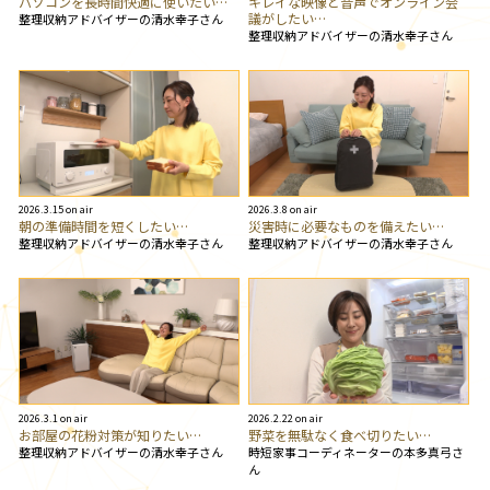
パソコンを長時間快適に使いたい…
キレイな映像と音声でオンライン会
議がしたい…
整理収納アドバイザーの清水幸子さん
整理収納アドバイザーの清水幸子さん
2026.3.15 on air
2026.3.8 on air
朝の準備時間を短くしたい…
災害時に必要なものを備えたい…
整理収納アドバイザーの清水幸子さん
整理収納アドバイザーの清水幸子さん
2026.3.1 on air
2026.2.22 on air
お部屋の花粉対策が知りたい…
野菜を無駄なく食べ切りたい…
整理収納アドバイザーの清水幸子さん
時短家事コーディネーターの本多真弓さ
ん