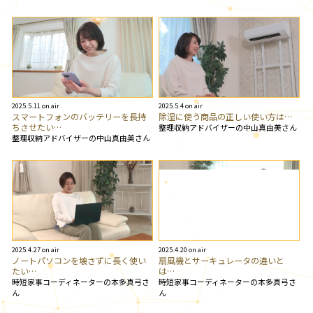
2025.5.11 on air
2025.5.4 on air
スマートフォンのバッテリーを長持
除湿に使う商品の正しい使い方は…
ちさせたい…
整理収納アドバイザーの中山真由美さん
整理収納アドバイザーの中山真由美さん
2025.4.27 on air
2025.4.20 on air
ノートパソコンを壊さずに長く使い
扇風機とサーキュレータの違いと
たい…
は…
時短家事コーディネーターの本多真弓さ
時短家事コーディネーターの本多真弓さ
ん
ん