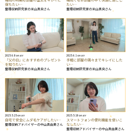
保ちたい…
たい…
整理収納研究家の米山真央さん
整理収納研究家の米山真央さん
2025.6.8 on air
2025.6.1 on air
「父の日」におすすめのプレゼント
手軽に部屋の隅々までキレイにした
を知りたい…
い…
整理収納研究家の米山真央さん
整理収納研究家の米山真央さん
2025.5.25 on air
2025.5.18 on air
自宅で安全にムダ毛ケアがしたい…
スマートフォンの便利機能を使いこ
なしたい…
整理収納アドバイザーの中山真由美さん
整理収納アドバイザーの中山真由美さん