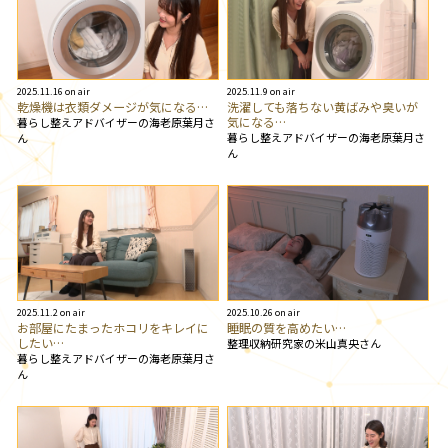
2025.11.16 on air
2025.11.9 on air
乾燥機は衣類ダメージが気になる…
洗濯しても落ちない黄ばみや臭いが
気になる…
暮らし整えアドバイザーの海老原葉月さ
暮らし整えアドバイザーの海老原葉月さ
ん
ん
2025.11.2 on air
2025.10.26 on air
お部屋にたまったホコリをキレイに
睡眠の質を高めたい…
したい…
整理収納研究家の米山真央さん
暮らし整えアドバイザーの海老原葉月さ
ん