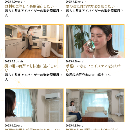
2025.7.20 on air
2025.7.13 on air
食材を美味しく長期保存したい…
夏の湿気対策の方法を知りたい…
暮らし整えアドバイザーの海老原葉月さ
暮らし整えアドバイザーの海老原葉月さ
ん
ん
2025.7.6 on air
2025.6.29 on air
夏の暑い台所でも快適に過ごした
手軽にできるフェイスケアを知りた
い…
い…
暮らし整えアドバイザーの海老原葉月さ
整理収納研究家の米山真央さん
ん
2025.6.22 on air
2025.6.15 on air
梅雨の時期も部屋の空気をキレイに
梅雨でもお部屋の中で快適に過ごし