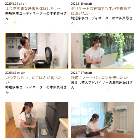
2025.8.17 on air
2025.8.10 on air
より高画質な映像を体験したい…
デリケートな衣類でも生地を傷めず
に洗いたい…
時短家事コーディネーターの本多真弓さ
時短家事コーディネーターの本多真弓さ
ん
ん
2025.8.3 on air
2025.7.27 on air
いつでもおいしいごはんが食べた
快適にノートパソコンを使いたい…
い…
暮らし整えアドバイザーの海老原葉月さ
時短家事コーディネーターの本多真弓さ
ん
ん