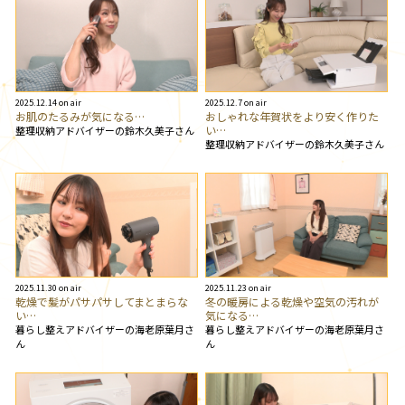
2025.12.14 on air
2025.12.7 on air
お肌のたるみが気になる…
おしゃれな年賀状をより安く作りた
い…
整理収納アドバイザーの鈴木久美子さん
整理収納アドバイザーの鈴木久美子さん
2025.11.30 on air
2025.11.23 on air
乾燥で髪がパサパサしてまとまらな
冬の暖房による乾燥や空気の汚れが
い…
気になる…
暮らし整えアドバイザーの海老原葉月さ
暮らし整えアドバイザーの海老原葉月さ
ん
ん