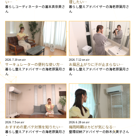
い…
理したい…
暮らしコーディネーターの瀧本真奈美さ
暮らし整えアドバイザーの海老原葉月さ
ん
ん
2026.7.19 on air
2026.7.12 on air
サーキュレーターの便利な使い方…
お風呂上がりに汗が止まらない…
暮らし整えアドバイザーの海老原葉月さ
暮らし整えアドバイザーの海老原葉月さ
ん
ん
2026.7.5 on air
2026.6.28 on air
おすすめの夏バテ対策を知りたい…
梅雨時期はカビが気になる…
暮らし整えアドバイザーの海老原葉月さ
整理収納アドバイザーの鈴木久美子さん