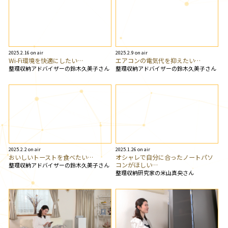
2025.2.16 on air
2025.2.9 on air
Wi-Fi環境を快適にしたい…
エアコンの電気代を抑えたい…
整理収納アドバイザーの鈴木久美子さん
整理収納アドバイザーの鈴木久美子さん
2025.2.2 on air
2025.1.26 on air
おいしいトーストを食べたい…
オシャレで自分に合ったノートパソ
コンがほしい…
整理収納アドバイザーの鈴木久美子さん
整理収納研究家の米山真央さん