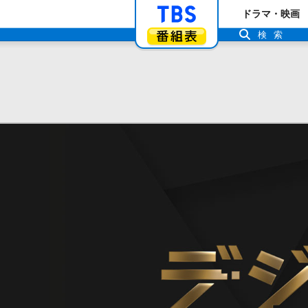
「TBSテレビ」ト
ドラマ・映画
番組表
検索