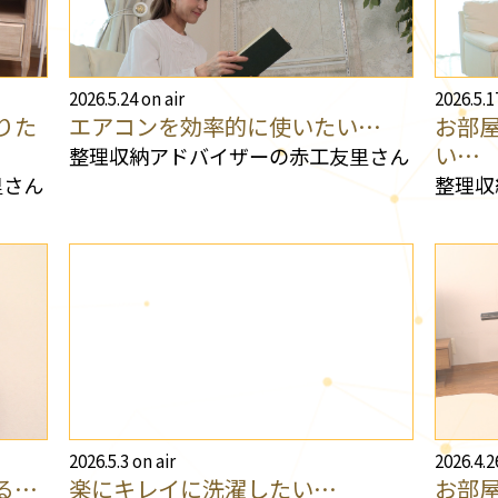
2026.5.24 on air
2026.5.1
りた
エアコンを効率的に使いたい…
お部
い…
整理収納アドバイザーの赤工友里さん
里さん
整理収
2026.5.3 on air
2026.4.2
る…
楽にキレイに洗濯したい…
お部