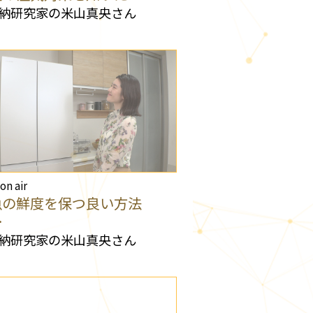
納研究家の米山真央さん
 on air
魚の鮮度を保つ良い方法
…
納研究家の米山真央さん