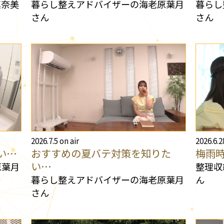
真奈美
暮らし整えアドバイザーの海老原葉月
暮らし
さん
さん
2026.7.5 on air
2026.6.2
い…
おすすめの夏バテ対策を知りた
梅雨
い…
原葉月
整理収
暮らし整えアドバイザーの海老原葉月
ん
さん