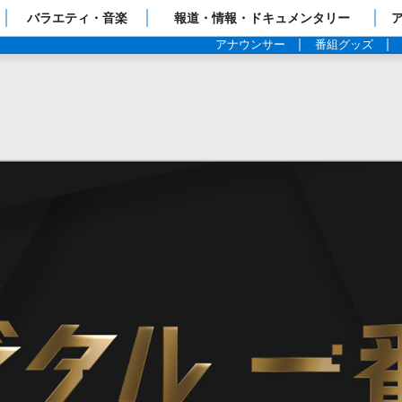
ップページ
バラエティ・音楽
報道・情報・ドキュメンタリー
アナウンサー
番組グッズ