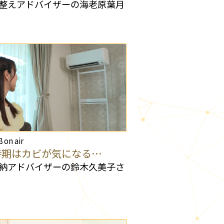
整えアドバイザーの海老原葉月
8 on air
時期はカビが気になる…
納アドバイザーの鈴木久美子さ