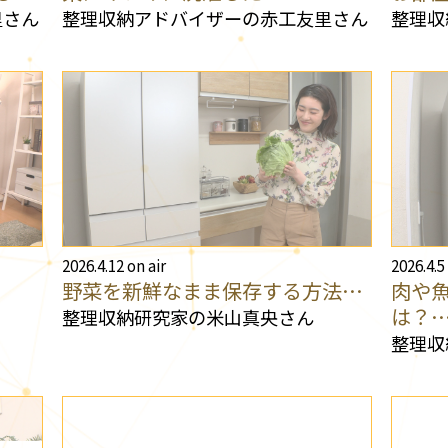
里さん
整理収納アドバイザーの赤工友里さん
整理収
2026.4.12 on air
2026.4.5
野菜を新鮮なまま保存する方法…
肉や
は？
整理収納研究家の米山真央さん
整理収