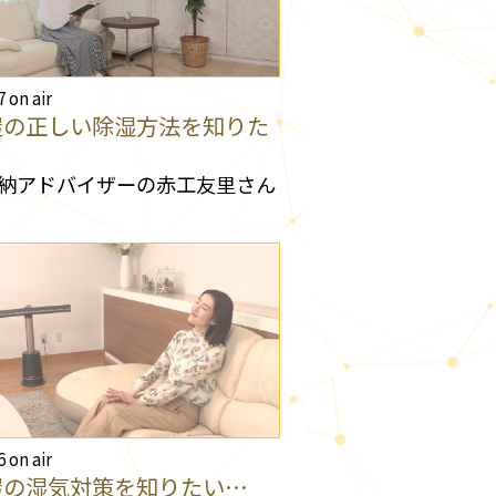
7 on air
屋の正しい除湿方法を知りた
納アドバイザーの赤工友里さん
6 on air
屋の湿気対策を知りたい…