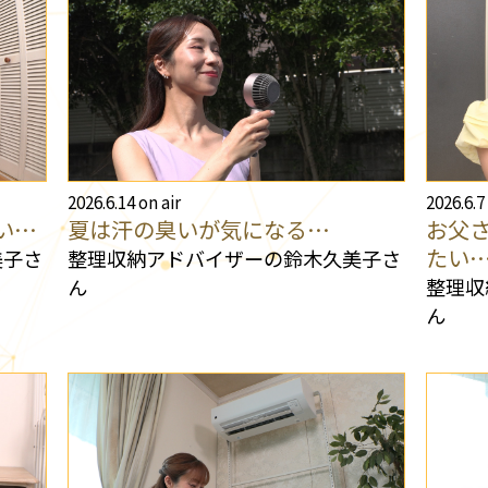
2026.6.14 on air
2026.6.7
い…
夏は汗の臭いが気になる…
お父
たい
美子さ
整理収納アドバイザーの鈴木久美子さ
ん
整理収
ん