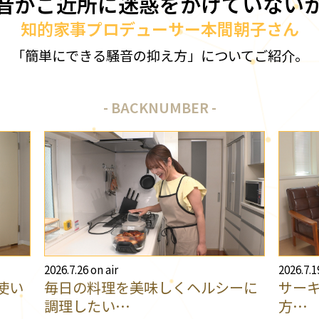
音がご近所に迷惑をかけていない
知的家事プロデューサー本間朝子さん
「簡単にできる騒音の抑え方」についてご紹介。
BACKNUMBER
2026.7.26 on air
2026.7.1
使い
毎日の料理を美味しくヘルシーに
サー
調理したい…
方…