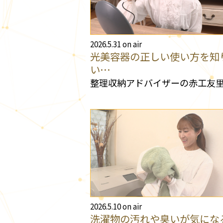
2026.5.31 on air
光美容器の正しい使い方を知
い…
整理収納アドバイザーの赤工友
2026.5.10 on air
洗濯物の汚れや臭いが気にな