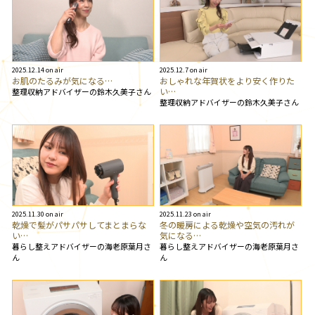
2025.12.14 on air
2025.12.7 on air
お肌のたるみが気になる…
おしゃれな年賀状をより安く作りた
い…
整理収納アドバイザーの鈴木久美子さん
整理収納アドバイザーの鈴木久美子さん
2025.11.30 on air
2025.11.23 on air
乾燥で髪がパサパサしてまとまらな
冬の暖房による乾燥や空気の汚れが
い…
気になる…
暮らし整えアドバイザーの海老原葉月さ
暮らし整えアドバイザーの海老原葉月さ
ん
ん