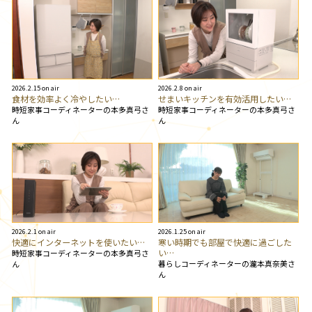
2026.2.15 on air
2026.2.8 on air
食材を効率よく冷やしたい…
せまいキッチンを有効活用したい…
時短家事コーディネーターの本多真弓さ
時短家事コーディネーターの本多真弓さ
ん
ん
2026.2.1 on air
2026.1.25 on air
快適にインターネットを使いたい…
寒い時期でも部屋で快適に過ごした
い…
時短家事コーディネーターの本多真弓さ
暮らしコーディネーターの瀧本真奈美さ
ん
ん