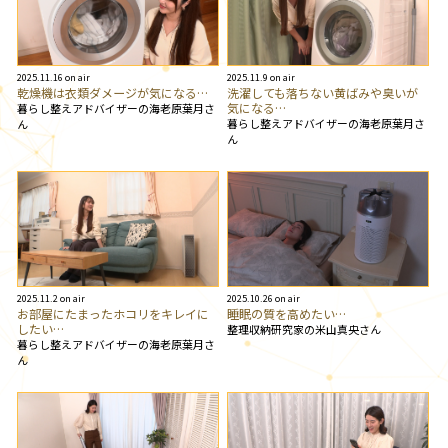
2025.11.16 on air
2025.11.9 on air
乾燥機は衣類ダメージが気になる…
洗濯しても落ちない黄ばみや臭いが
気になる…
暮らし整えアドバイザーの海老原葉月さ
暮らし整えアドバイザーの海老原葉月さ
ん
ん
2025.11.2 on air
2025.10.26 on air
お部屋にたまったホコリをキレイに
睡眠の質を高めたい…
したい…
整理収納研究家の米山真央さん
暮らし整えアドバイザーの海老原葉月さ
ん