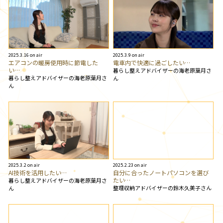
2025.3.16 on air
2025.3.9 on air
エアコンの暖房使用時に節電した
電車内で快適に過ごしたい…
い…
暮らし整えアドバイザーの海老原葉月さ
暮らし整えアドバイザーの海老原葉月さ
ん
ん
2025.3.2 on air
2025.2.23 on air
AI技術を活用したい…
自分に合ったノートパソコンを選び
たい…
暮らし整えアドバイザーの海老原葉月さ
整理収納アドバイザーの鈴木久美子さん
ん