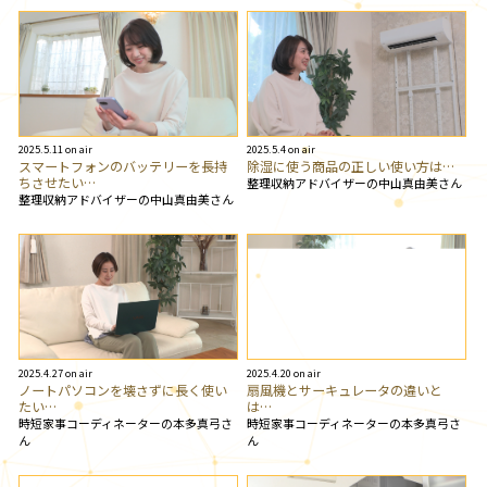
2025.5.11 on air
2025.5.4 on air
スマートフォンのバッテリーを長持
除湿に使う商品の正しい使い方は…
ちさせたい…
整理収納アドバイザーの中山真由美さん
整理収納アドバイザーの中山真由美さん
2025.4.27 on air
2025.4.20 on air
ノートパソコンを壊さずに長く使い
扇風機とサーキュレータの違いと
たい…
は…
時短家事コーディネーターの本多真弓さ
時短家事コーディネーターの本多真弓さ
ん
ん