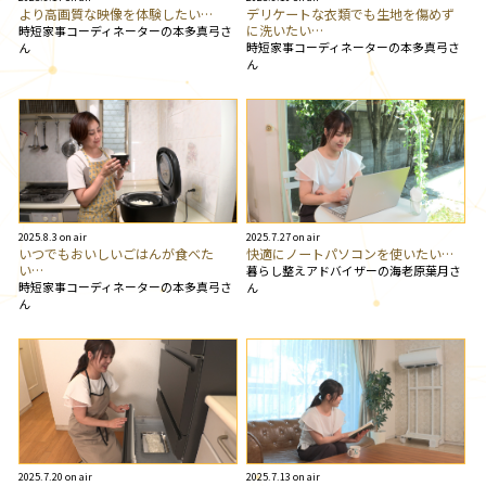
より高画質な映像を体験したい…
デリケートな衣類でも生地を傷めず
に洗いたい…
時短家事コーディネーターの本多真弓さ
時短家事コーディネーターの本多真弓さ
ん
ん
2025.8.3 on air
2025.7.27 on air
いつでもおいしいごはんが食べた
快適にノートパソコンを使いたい…
い…
暮らし整えアドバイザーの海老原葉月さ
時短家事コーディネーターの本多真弓さ
ん
ん
2025.7.20 on air
2025.7.13 on air