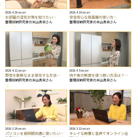
2026.4.26 on air
2026.4.19 on air
お部屋の湿気対策を知りたい…
安全安心な扇風機の使い方…
整理収納研究家の米山真央さん
整理収納研究家の米山真央さん
2026.4.12 on air
2026.4.5 on air
野菜を新鮮なまま保存する方法…
肉や魚の鮮度を保つ良い方法は？…
整理収納研究家の米山真央さん
整理収納研究家の米山真央さん
2026.3.29 on air
2026.3.22 on air
パソコンを長時間快適に使いたい…
キレイな映像と音声でオンライン会