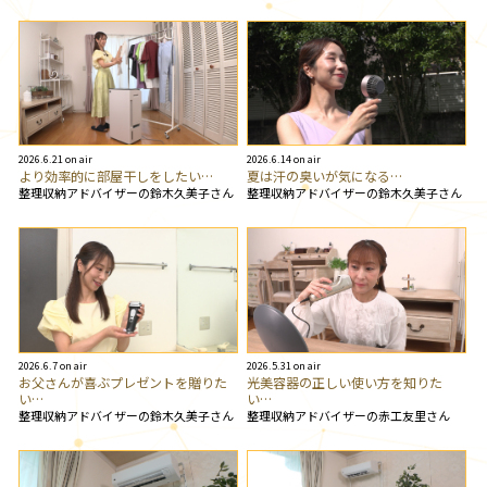
2026.6.21 on air
2026.6.14 on air
より効率的に部屋干しをしたい…
夏は汗の臭いが気になる…
整理収納アドバイザーの鈴木久美子さん
整理収納アドバイザーの鈴木久美子さん
2026.6.7 on air
2026.5.31 on air
お父さんが喜ぶプレゼントを贈りた
光美容器の正しい使い方を知りた
い…
い…
整理収納アドバイザーの鈴木久美子さん
整理収納アドバイザーの赤工友里さん