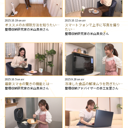
2025.10.19 on air
2025.10.12 on air
オススメのお掃除方法を知りたい…
スマートフォンで上手に写真を撮り
たい…
整理収納研究家の米山真央さん
整理収納研究家の米山真央さん
2025.10.5 on air
2025.9.28 on air
最新スマホの驚きの機能とは…
冷凍した食品の解凍ムラを防ぎたい…
整理収納研究家の米山真央さん
整理収納アドバイザーの赤工友里さん