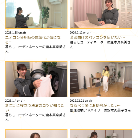
2026.1.18 on air
2026.1.11 on air
エアコン使用時の電気代が気にな
若者向けのパソコンを使いたい…
る…
暮らしコーディネーターの瀧本真奈美さ
暮らしコーディネーターの瀧本真奈美さ
ん
ん
2026.1.4 on air
2025.12.21 on air
新生活に役立つ洗濯のコツが知りた
なるべく楽にお掃除がしたい…
い…
整理収納アドバイザーの鈴木久美子さん
暮らしコーディネーターの瀧本真奈美さ
ん