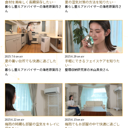
食材を美味しく長期保存したい…
夏の湿気対策の方法を知りたい…
暮らし整えアドバイザーの海老原葉月さ
暮らし整えアドバイザーの海老原葉月さ
ん
ん
2025.7.6 on air
2025.6.29 on air
夏の暑い台所でも快適に過ごした
手軽にできるフェイスケアを知りた
い…
い…
暮らし整えアドバイザーの海老原葉月さ
整理収納研究家の米山真央さん
ん
2025.6.22 on air
2025.6.15 on air
梅雨の時期も部屋の空気をキレイに
梅雨でもお部屋の中で快適に過ごし