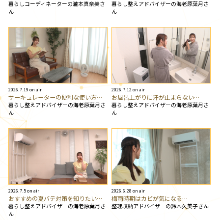
暮らしコーディネーターの瀧本真奈美さ
暮らし整えアドバイザーの海老原葉月さ
ん
ん
2026.7.19 on air
2026.7.12 on air
サーキュレーターの便利な使い方…
お風呂上がりに汗が止まらない…
暮らし整えアドバイザーの海老原葉月さ
暮らし整えアドバイザーの海老原葉月さ
ん
ん
2026.7.5 on air
2026.6.28 on air
おすすめの夏バテ対策を知りたい…
梅雨時期はカビが気になる…
暮らし整えアドバイザーの海老原葉月さ
整理収納アドバイザーの鈴木久美子さん
ん