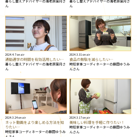
暮らし整えアドバイザーの海老原葉月さ
暮らし整えアドバイザーの海老原葉月さ
ん
ん
2024.4.7 on air
2024.3.31 on air
通勤通学の時間を有効活用したい…
食品の無駄を減らしたい…
暮らし整えアドバイザーの海老原葉月さ
時短家事コーディネーターの藤田ゆうみ
ん
んさん
2024.3.24 on air
2024.3.17 on air
ネット動画をより楽しめる方法を知
美味しい料理を手軽に作りたい！
りたい…
時短家事コーディネーターの藤田ゆうみ
時短家事コーディネーターの藤田ゆうみ
んさん
んさん