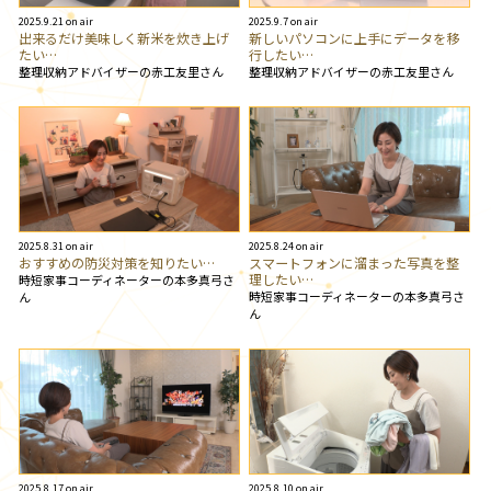
2025.9.21 on air
2025.9.7 on air
出来るだけ美味しく新米を炊き上げ
新しいパソコンに上手にデータを移
たい…
行したい…
整理収納アドバイザーの赤工友里さん
整理収納アドバイザーの赤工友里さん
2025.8.31 on air
2025.8.24 on air
おすすめの防災対策を知りたい…
スマートフォンに溜まった写真を整
理したい…
時短家事コーディネーターの本多真弓さ
時短家事コーディネーターの本多真弓さ
ん
ん
2025.8.17 on air
2025.8.10 on air