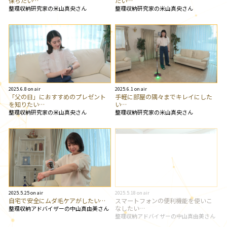
保ちたい…
たい…
整理収納研究家の米山真央さん
整理収納研究家の米山真央さん
2025.6.8 on air
2025.6.1 on air
「父の日」におすすめのプレゼント
手軽に部屋の隅々までキレイにした
を知りたい…
い…
整理収納研究家の米山真央さん
整理収納研究家の米山真央さん
2025.5.25 on air
2025.5.18 on air
自宅で安全にムダ毛ケアがしたい…
スマートフォンの便利機能を使いこ
なしたい…
整理収納アドバイザーの中山真由美さん
整理収納アドバイザーの中山真由美さん