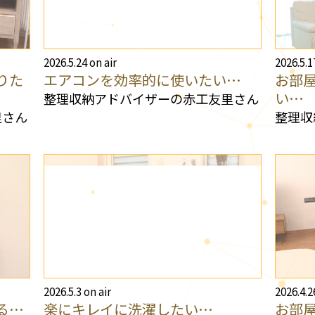
2026.5.24 on air
2026.5.1
りた
エアコンを効率的に使いたい…
お部
い…
整理収納アドバイザーの赤工友里さん
里さん
整理収
2026.5.3 on air
2026.4.2
る…
楽にキレイに洗濯したい…
お部