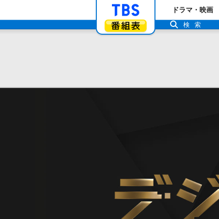
「TBSテレビ」ト
ドラマ・映画
番組表
検索