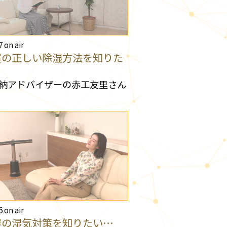
7 on air
屋の正しい除湿方法を知りた
納アドバイザーの赤工友里さん
6 on air
屋の湿気対策を知りたい…