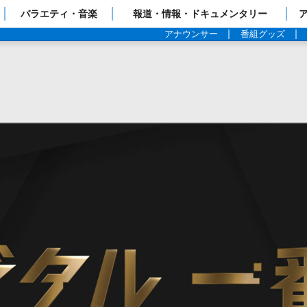
ップページ
バラエティ・音楽
報道・情報・ドキュメンタリー
アナウンサー
番組グッズ