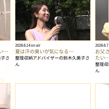
2026.6.14 on air
2026.6.7
い…
夏は汗の臭いが気になる…
お父
たい
美子さ
整理収納アドバイザーの鈴木久美子さ
ん
整理収
ん