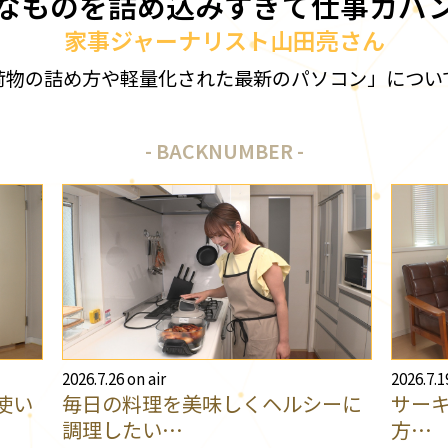
なものを詰め込みすぎて仕事カバ
家事ジャーナリスト山田亮さん
荷物の詰め方や軽量化された最新のパソコン」につい
BACKNUMBER
2026.7.26 on air
2026.7.1
使い
毎日の料理を美味しくヘルシーに
サー
調理したい…
方…