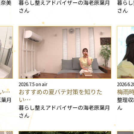
真奈美
暮らし整えアドバイザーの海老原葉月
暮らし
さん
さん
2026.7.5 on air
2026.6.2
い…
おすすめの夏バテ対策を知りた
梅雨
い…
原葉月
整理収
暮らし整えアドバイザーの海老原葉月
ん
さん