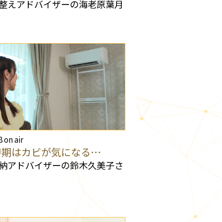
整えアドバイザーの海老原葉月
8 on air
時期はカビが気になる…
納アドバイザーの鈴木久美子さ