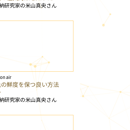
納研究家の米山真央さん
 on air
魚の鮮度を保つ良い方法
…
納研究家の米山真央さん