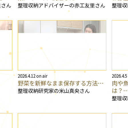
里さん
整理収納アドバイザーの赤工友里さん
整理収
2026.4.12 on air
2026.4.5
野菜を新鮮なまま保存する方法…
肉や
は？
整理収納研究家の米山真央さん
整理収