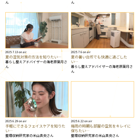
ん
ん
2025.7.13 on air
2025.7.6 on air
夏の湿気対策の方法を知りたい…
夏の暑い台所でも快適に過ごした
い…
暮らし整えアドバイザーの海老原葉月さ
暮らし整えアドバイザーの海老原葉月さ
ん
ん
2025.6.29 on air
2025.6.22 on air
手軽にできるフェイスケアを知りた
梅雨の時期も部屋の空気をキレイに
い…
保ちたい…
整理収納研究家の米山真央さん
整理収納研究家の米山真央さん