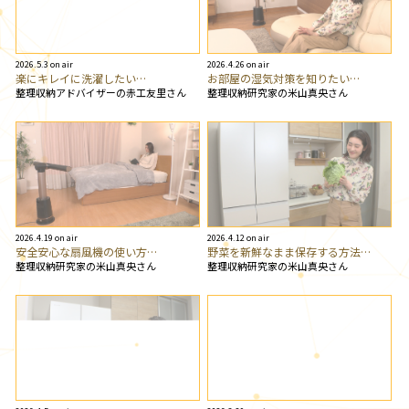
2026.5.3 on air
2026.4.26 on air
楽にキレイに洗濯したい…
お部屋の湿気対策を知りたい…
整理収納アドバイザーの赤工友里さん
整理収納研究家の米山真央さん
2026.4.19 on air
2026.4.12 on air
安全安心な扇風機の使い方…
野菜を新鮮なまま保存する方法…
整理収納研究家の米山真央さん
整理収納研究家の米山真央さん