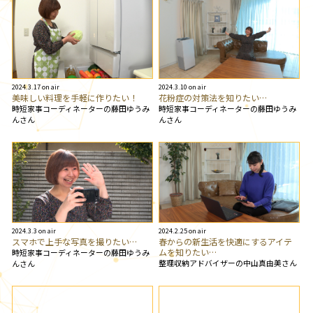
2024.3.17 on air
2024.3.10 on air
美味しい料理を手軽に作りたい！
花粉症の対策法を知りたい…
時短家事コーディネーターの藤田ゆうみ
時短家事コーディネーターの藤田ゆうみ
んさん
んさん
2024.3.3 on air
2024.2.25 on air
スマホで上手な写真を撮りたい…
春からの新生活を快適にするアイテ
ムを知りたい…
時短家事コーディネーターの藤田ゆうみ
整理収納アドバイザーの中山真由美さん
んさん