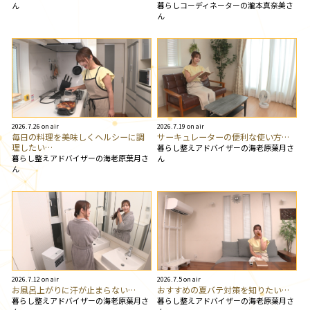
暮らしコーディネーターの瀧本真奈美さ
ん
ん
2026.7.26 on air
2026.7.19 on air
毎日の料理を美味しくヘルシーに調
サーキュレーターの便利な使い方…
理したい…
暮らし整えアドバイザーの海老原葉月さ
暮らし整えアドバイザーの海老原葉月さ
ん
ん
2026.7.12 on air
2026.7.5 on air
お風呂上がりに汗が止まらない…
おすすめの夏バテ対策を知りたい…
暮らし整えアドバイザーの海老原葉月さ
暮らし整えアドバイザーの海老原葉月さ