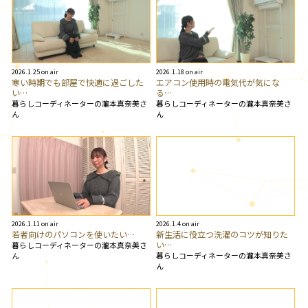
2026.1.25 on air
2026.1.18 on air
寒い時期でも部屋で快適に過ごした
エアコン使用時の電気代が気にな
い…
る…
暮らしコーディネーターの瀧本真奈美さ
暮らしコーディネーターの瀧本真奈美さ
ん
ん
2026.1.11 on air
2026.1.4 on air
若者向けのパソコンを使いたい…
新生活に役立つ洗濯のコツが知りた
い…
暮らしコーディネーターの瀧本真奈美さ
暮らしコーディネーターの瀧本真奈美さ
ん
ん