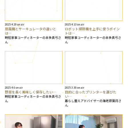
2025.4.20 on air
2025.4.13 on air
扇風機とサーキュレータの違いと
ロボット掃除機を上手に使うポイン
は…
トは…
時短家事コーディネーターの本多真弓さ
時短家事コーディネーターの本多真弓さ
ん
ん
2025.4.6 on air
2025.3.30 on air
野菜を長く美味しく保存したい…
目的に合ったプリンターを選びた
い…
時短家事コーディネーターの本多真弓さ
暮らし整えアドバイザーの海老原葉月さ
ん
ん