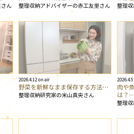
里さん
整理収納アドバイザーの赤工友里さん
整理収
2026.4.12 on air
2026.4.5
野菜を新鮮なまま保存する方法…
肉や
は？
整理収納研究家の米山真央さん
整理収