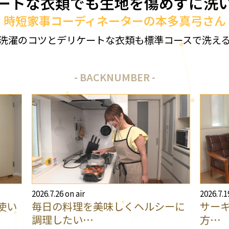
ートな衣類でも生地を傷めずに洗
時短家事コーディネーターの本多真弓さん
洗濯のコツとデリケートな衣類も標準コースで洗え
BACKNUMBER
2026.7.26 on air
2026.7.1
使い
毎日の料理を美味しくヘルシーに
サー
調理したい…
方…