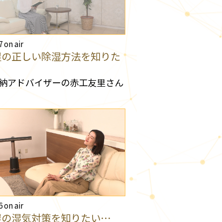
7 on air
屋の正しい除湿方法を知りた
納アドバイザーの赤工友里さん
6 on air
屋の湿気対策を知りたい…