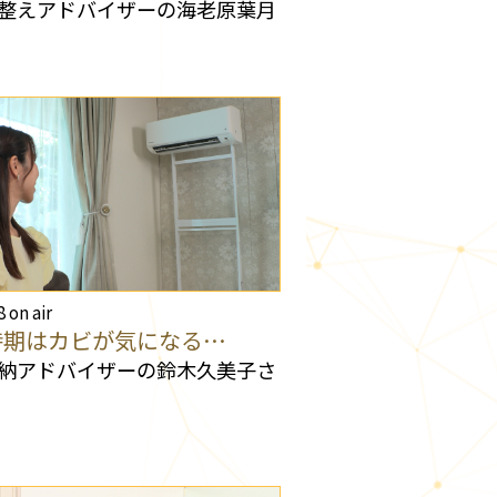
整えアドバイザーの海老原葉月
8 on air
時期はカビが気になる…
納アドバイザーの鈴木久美子さ