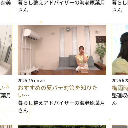
真奈美
暮らし整えアドバイザーの海老原葉月
暮らし
さん
さん
2026.7.5 on air
2026.6.2
い…
おすすめの夏バテ対策を知りた
梅雨
い…
原葉月
整理収
暮らし整えアドバイザーの海老原葉月
ん
さん