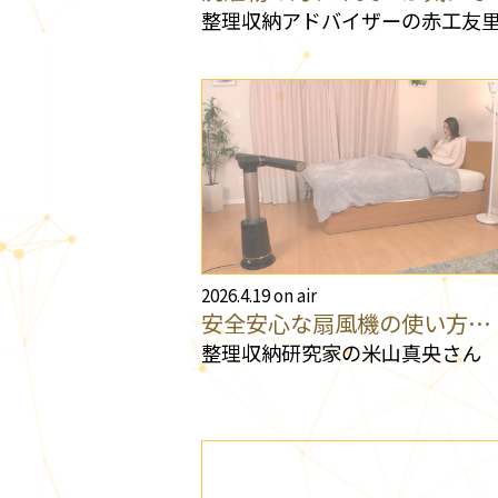
整理収納アドバイザーの赤工友
2026.4.19 on air
安全安心な扇風機の使い方…
整理収納研究家の米山真央さん