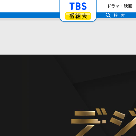
「TBSテレビ」ト
ドラマ・映画
番組表
検索