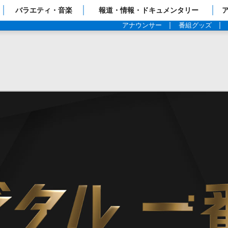
ップページ
バラエティ・音楽
報道・情報・ドキュメンタリー
アナウンサー
番組グッズ