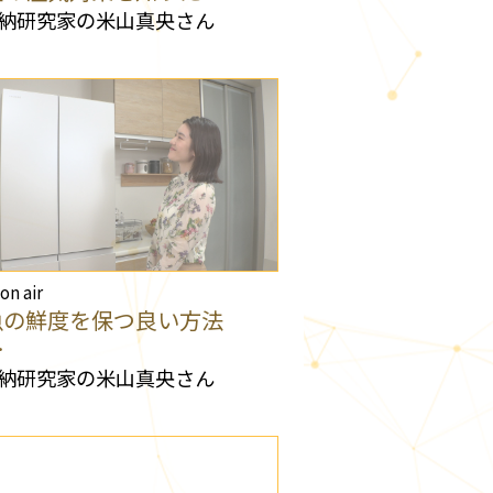
納研究家の米山真央さん
 on air
魚の鮮度を保つ良い方法
…
納研究家の米山真央さん