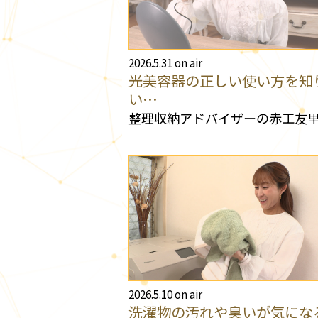
2026.5.31 on air
光美容器の正しい使い方を知
い…
整理収納アドバイザーの赤工友
2026.5.10 on air
洗濯物の汚れや臭いが気にな