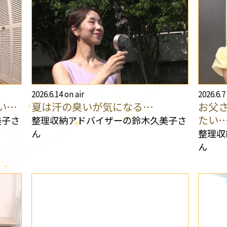
2026.6.14 on air
2026.6.7
い…
夏は汗の臭いが気になる…
お父
たい
美子さ
整理収納アドバイザーの鈴木久美子さ
ん
整理収
ん