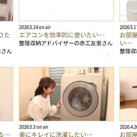
2026.5.24 on air
2026.5.1
りた
エアコンを効率的に使いたい…
お部
い…
整理収納アドバイザーの赤工友里さん
里さん
整理収
2026.5.3 on air
2026.4.2
る…
楽にキレイに洗濯したい…
お部