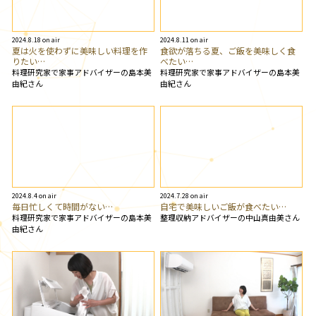
2024.8.18 on air
2024.8.11 on air
夏は火を使わずに美味しい料理を作
食欲が落ちる夏、ご飯を美味しく食
りたい…
べたい…
料理研究家で家事アドバイザーの島本美
料理研究家で家事アドバイザーの島本美
由紀さん
由紀さん
2024.8.4 on air
2024.7.28 on air
毎日忙しくて時間がない…
自宅で美味しいご飯が食べたい…
料理研究家で家事アドバイザーの島本美
整理収納アドバイザーの中山真由美さん
由紀さん