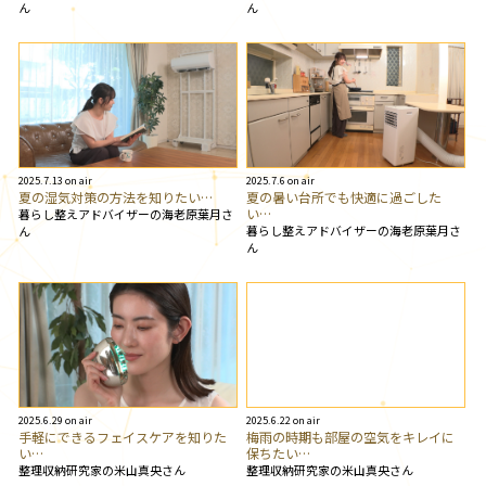
ん
ん
2025.7.13 on air
2025.7.6 on air
夏の湿気対策の方法を知りたい…
夏の暑い台所でも快適に過ごした
い…
暮らし整えアドバイザーの海老原葉月さ
暮らし整えアドバイザーの海老原葉月さ
ん
ん
2025.6.29 on air
2025.6.22 on air
手軽にできるフェイスケアを知りた
梅雨の時期も部屋の空気をキレイに
い…
保ちたい…
整理収納研究家の米山真央さん
整理収納研究家の米山真央さん