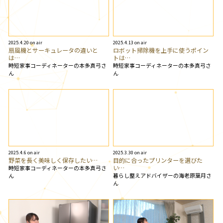
2025.4.20 on air
2025.4.13 on air
扇風機とサーキュレータの違いと
ロボット掃除機を上手に使うポイン
は…
トは…
時短家事コーディネーターの本多真弓さ
時短家事コーディネーターの本多真弓さ
ん
ん
2025.4.6 on air
2025.3.30 on air
野菜を長く美味しく保存したい…
目的に合ったプリンターを選びた
い…
時短家事コーディネーターの本多真弓さ
暮らし整えアドバイザーの海老原葉月さ
ん
ん