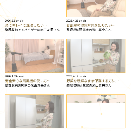
2026.5.3 on air
2026.4.26 on air
楽にキレイに洗濯したい…
お部屋の湿気対策を知りたい…
整理収納アドバイザーの赤工友里さん
整理収納研究家の米山真央さん
2026.4.19 on air
2026.4.12 on air
安全安心な扇風機の使い方…
野菜を新鮮なまま保存する方法…
整理収納研究家の米山真央さん
整理収納研究家の米山真央さん