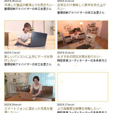
2025.9.28 on air
2025.9.21 on air
冷凍した食品の解凍ムラを防ぎたい…
出来るだけ美味しく新米を炊き上げ
たい…
整理収納アドバイザーの赤工友里さん
整理収納アドバイザーの赤工友里さん
2025.9.7 on air
2025.8.31 on air
新しいパソコンに上手にデータを移
おすすめの防災対策を知りたい…
行したい…
時短家事コーディネーターの本多真弓さ
整理収納アドバイザーの赤工友里さん
ん
2025.8.24 on air
2025.8.17 on air
スマートフォンに溜まった写真を整
より高画質な映像を体験したい…
理したい…
時短家事コーディネーターの本多真弓さ