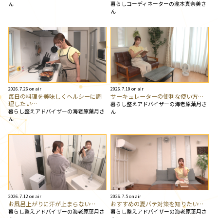
暮らしコーディネーターの瀧本真奈美さ
ん
ん
2026.7.26 on air
2026.7.19 on air
毎日の料理を美味しくヘルシーに調
サーキュレーターの便利な使い方…
理したい…
暮らし整えアドバイザーの海老原葉月さ
暮らし整えアドバイザーの海老原葉月さ
ん
ん
2026.7.12 on air
2026.7.5 on air
お風呂上がりに汗が止まらない…
おすすめの夏バテ対策を知りたい…
暮らし整えアドバイザーの海老原葉月さ
暮らし整えアドバイザーの海老原葉月さ