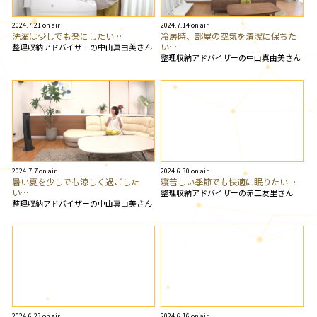
2024.7.21 on air
2024.7.14 on air
洗濯は少しでも楽にしたい…
冷房時、部屋の空気を清潔に保ちた
い…
整理収納アドバイザーの中山真由美さん
整理収納アドバイザーの中山真由美さん
2024.7.7 on air
2024.6.30 on air
暑い夏を少しでも涼しく過ごした
寝苦しい季節でも快適に眠りたい…
い…
整理収納アドバイザーの赤工友里さん
整理収納アドバイザーの中山真由美さん
2024.6.23 on air
2024.6.16 on air