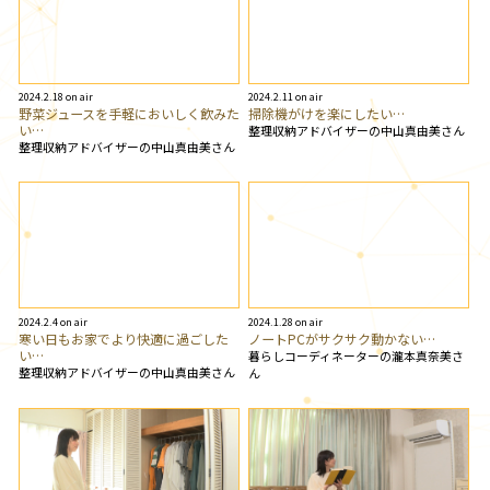
2024.2.18 on air
2024.2.11 on air
野菜ジュースを手軽においしく飲みた
掃除機がけを楽にしたい…
い…
整理収納アドバイザーの中山真由美さん
整理収納アドバイザーの中山真由美さん
2024.2.4 on air
2024.1.28 on air
寒い日もお家でより快適に過ごした
ノートPCがサクサク動かない…
い…
暮らしコーディネーターの瀧本真奈美さ
整理収納アドバイザーの中山真由美さん
ん