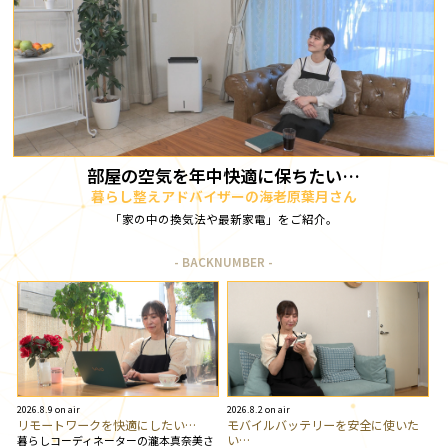
部屋の空気を年中快適に保ちたい…
暮らし整えアドバイザーの海老原葉月さん
「家の中の換気法や最新家電」をご紹介。
BACKNUMBER
2026.8.9 on air
2026.8.2 on air
リモートワークを快適にしたい…
モバイルバッテリーを安全に使いた
い…
暮らしコーディネーターの瀧本真奈美さ