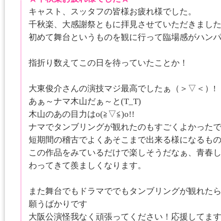
キャスト、スッタフの皆様お疲れ様でした。
千秋楽、大感謝祭ともに拝見させていただきまし
初めて舞台というものを観に行って臨場感がハンパな
指折り数えてこの日を待っていたことか！
大東俊介さんの演技マジ最高でしたぁ（＞▽＜）!
あぁ～ナマ木山だぁ～と(T_T)
木山のあの目力はo(≧▽≦)o!!
ナマでタンブリングが観れたのもすごくよかった
短期間の稽古でよくあそこまで出来る様になるも
この作品をみているだけで楽しそうだなぁ、青春
わってきて羨ましくなります。
また舞台でもドラマででもタンブリングが観れた
願うばかりです
大阪公演怪我なく頑張ってください！応援してます!