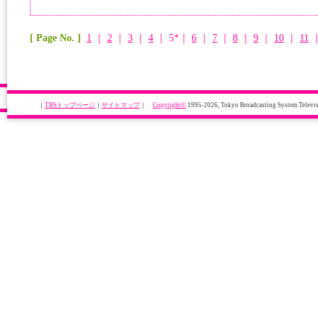
[ Page No. ]
1
｜
2
｜
3
｜
4
｜ 5*｜
6
｜
7
｜
8
｜
9
｜
10
｜
11
｜
TBSトップページ
｜
サイトマップ
｜
Copyright
©
1995-2026, Tokyo Broadcasting System Televisi