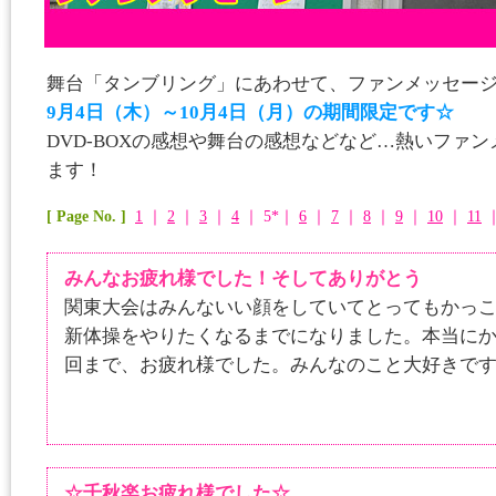
舞台「タンブリング」にあわせて、ファンメッセー
9月4日（木）～10月4日（月）の期間限定です☆
DVD-BOXの感想や舞台の感想などなど…熱いファ
ます！
[ Page No. ]
1
｜
2
｜
3
｜
4
｜ 5*｜
6
｜
7
｜
8
｜
9
｜
10
｜
11
みんなお疲れ様でした！そしてありがとう
関東大会はみんないい顔をしていてとってもかっ
新体操をやりたくなるまでになりました。本当に
回まで、お疲れ様でした。みんなのこと大好きで
☆千秋楽お疲れ様でした☆