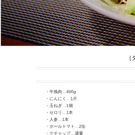
［
・牛挽肉…400g
・にんにく…1片
・玉ねぎ…1個
・セロリ…1本
・人参…1本
・ホールトマト…2缶
・ケチャップ…適量