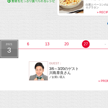
白菜とベーコンの
そグラタン
» RECI
2021.1.9 ona
ゲスト：
與那城奨 さん
ハヤシライス
» RECI
6
13
20
27
-
2021
3
GUEST：
3/6～3/20のゲスト
川島章良さん
／お笑い芸人
» PRO