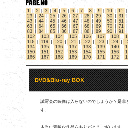
1
|
2
|
3
|
4
|
5
|
6
|
7
|
8
|
9
|
10
|
11
|
23
|
24
|
25
|
26
|
27
|
28
|
29
|
30
|
31
43
|
44
|
45
|
46
|
47
|
48
|
49
|
50
|
51
63
|
64
|
65
|
66
|
67
|
68
|
69
|
70
|
71
83
|
84
|
85
|
86
|
87
|
88
|
89
|
90
|
91
102
|
103
|
104
|
105
|
106
|
107
|
108
|
1
118
|
119
|
120
|
121
|
122
|
123
|
124
|
1
134
|
135
|
136
|
137
|
138
|
139
|
140
|
1
150
|
151
|
152
|
153
|
154
|
155
|
156
|
1
166
|
167
|
168
|
169
|
170
|
171
|
172
|
1
DVD&Blu-ray BOX
試写会の映像は入らないのでしょうか？是非
す。
本当に素敵な作品をありがとうございます。