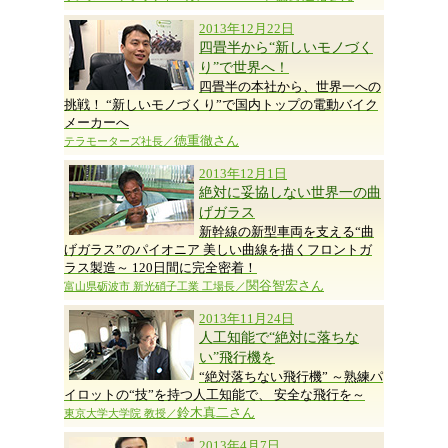
2013年12月22日
四畳半から“新しいモノづく
り”で世界へ！
四畳半の本社から、世界一への
挑戦！ “新しいモノづくり”で国内トップの電動バイク
メーカーへ
徳重徹さん
テラモーターズ社長／
2013年12月1日
絶対に妥協しない世界一の曲
げガラス
新幹線の新型車両を支える“曲
げガラス”のパイオニア 美しい曲線を描くフロントガ
ラス製造～ 120日間に完全密着！
関谷智宏さん
富山県砺波市 新光硝子工業 工場長／
2013年11月24日
人工知能で“絶対に落ちな
い”飛行機を
“絶対落ちない飛行機” ～熟練パ
イロットの“技”を持つ人工知能で、 安全な飛行を～
鈴木真二さん
東京大学大学院 教授／
2013年4月7日