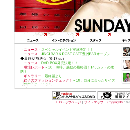
・
ニュース
－スペシャルイベント実施決定！！
・
ニュース
－JINGI BAR & ROSE CAFE豊洲BARオープン
◆最終話放送☆
（6-17 up）
・
ニュース
－DVD-BOX発売決定！！
・
現場レポート
－16：嗚呼、感動の最終回！143カットの攻
防！
・
ギャラリー
－最終話より
・
律子のファッションチェック！
－10：自分に合ったサイズ
の洋服を見つけよう
・
佐々木法律事務所の相談窓口
－10：回答者◆猪木鉄男（古
田新太）
・
簡単！レスリングエクササイズ
－10：背筋のエクササイズ
・
BBS
－メッセージお待ちしています。
｜
TBSトップページ
｜
サイトマップ
｜
Copyright
©
199
・
プレゼントクイズ
－10：最終話より
・
モバイルと連動！法律クイズ
－回答発表！
・
佐々木法律事務所の相談窓口
－みなさまからのご相談受付
中！
◆第9話放送☆
（3-16 up）
・
ストーリー
－最終話予告◆3月23日（日）9PM