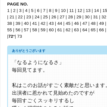
PAGE NO.
1
|
2
|
3
|
4
|
5
|
6
|
7
|
8
|
9
|
10
|
11
|
12
|
13
|
14
|
1
|
21
|
22
|
23
|
24
|
25
|
26
|
27
|
28
|
29
|
30
|
31
|
32
38
|
39
|
40
|
41
|
42
|
43
|
44
|
45
|
46
|
47
|
48
|
49
55
|
56
|
57
|
58
|
59
|
60
|
61
|
62
|
63
|
64
|
65
|
66
|
72
*|
73
ありがとうございます
「なるようになるさ」
毎回見てます。
私はこのお話がすごく素敵だと思います
出演者に惹かれて見始めたのですが
毎回すごくスッキリするし