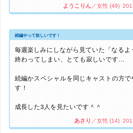
ようこりん
／女性 (49) 2013.
続編やって欲しいです！
毎週楽しみにしながら見ていた「なるよ
終わってしまい、とても寂しいです…
続編かスペシャルを同じキャストの方で
す！
成長した3人を見たいです＾＾
あさり
／女性 (14) 2013.