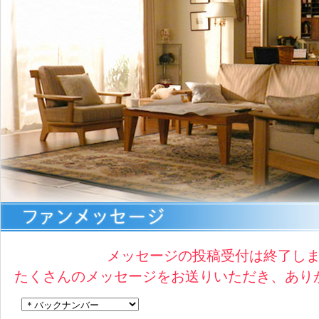
メッセージの投稿受付は終了し
たくさんのメッセージをお送りいただき、あり