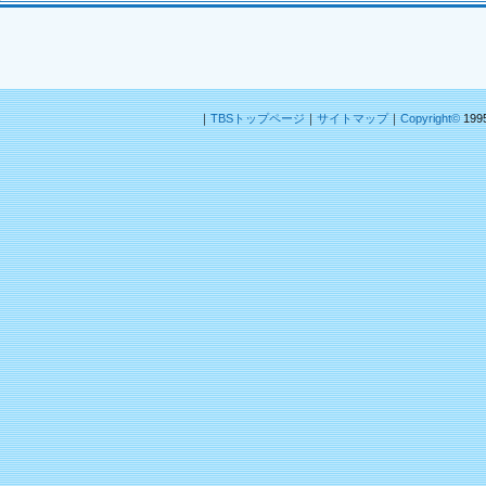
｜
TBSトップページ
｜
サイトマップ
｜
Copyright
©
1995