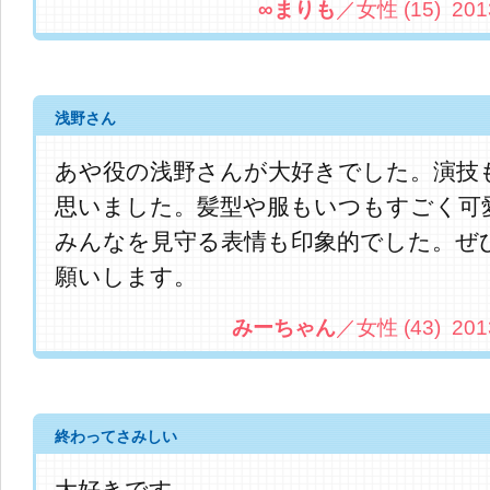
∞まりも
／女性 (15) 2013.
浅野さん
あや役の浅野さんが大好きでした。演技
思いました。髪型や服もいつもすごく可
みんなを見守る表情も印象的でした。ぜ
願いします。
みーちゃん
／女性 (43) 2013.
終わってさみしい