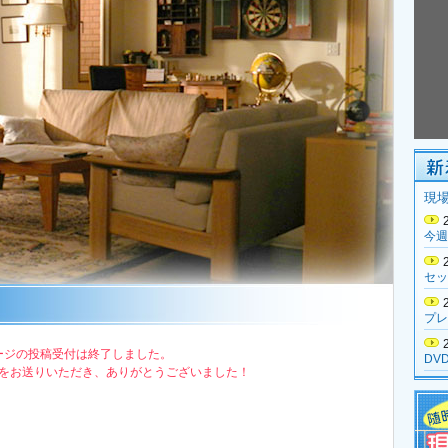
現
今週
セッ
プレ
ージの投稿受付は終了しました。
DV
をお送りいただき、ありがとうございました！
人物
あら