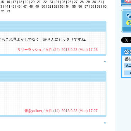
|
15
|
16
|
17
|
18
|
19
|
20
|
21
|
22
|
23
|
24
|
25
|
26
|
27
|
28
|
29
|
30
|
31
|
43
|
44
|
45
|
46
|
47
|
48
|
49
|
50
|
51
|
52
|
53
|
54
|
55
|
56
|
57
|
58
|
59
|
60
番宣
|
72
|
73
今晩
今週
でもこれ見よがしでなく、綾さんにピッタリですね。
指田
リリーラッシュ
／女性 (54) 2013.9.23 (Mon) 17:23
イン
▲
夏サ
見逃
オリ
主題
雪@yellow
／女性 (14) 2013.9.23 (Mon) 17:07
プレ
▲