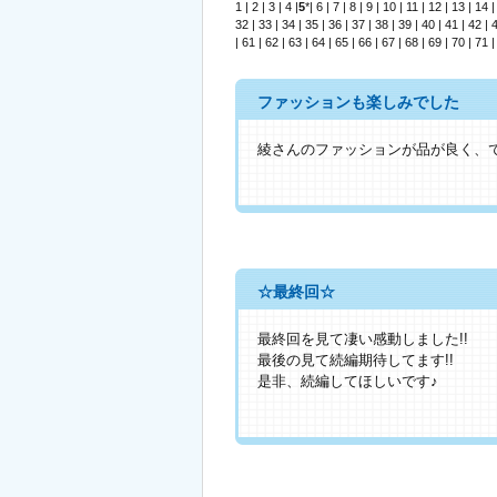
1
|
2
|
3
|
4
|
5
*|
6
|
7
|
8
|
9
|
10
|
11
|
12
|
13
|
14
32
|
33
|
34
|
35
|
36
|
37
|
38
|
39
|
40
|
41
|
42
|
|
61
|
62
|
63
|
64
|
65
|
66
|
67
|
68
|
69
|
70
|
71
ファッションも楽しみでした
綾さんのファッションが品が良く、
☆最終回☆
最終回を見て凄い感動しました!!
最後の見て続編期待してます!!
是非、続編してほしいです♪