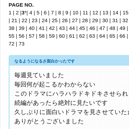
PAGE NO.
1
|
2
|
3
*|
4
|
5
|
6
|
7
|
8
|
9
|
10
|
11
|
12
|
13
|
14
|
15
|
21
|
22
|
23
|
24
|
25
|
26
|
27
|
28
|
29
|
30
|
31
|
32
38
|
39
|
40
|
41
|
42
|
43
|
44
|
45
|
46
|
47
|
48
|
49
55
|
56
|
57
|
58
|
59
|
60
|
61
|
62
|
63
|
64
|
65
|
66
72
|
73
なるようになるさ面白かったです
毎週見ていました
毎回何が起こるかわからない
このドラマにハラハラドキドキさせられ
続編があったら絶対に見たいです
久しぶりに面白いドラマを見させていた
ありがとうございました