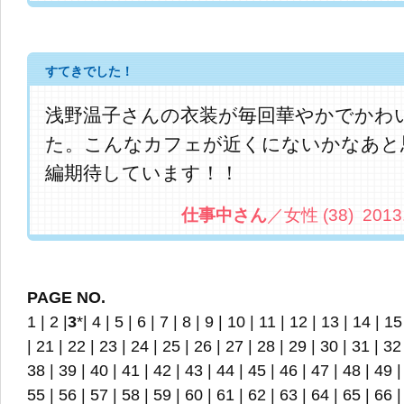
すてきでした！
浅野温子さんの衣装が毎回華やかでかわ
た。こんなカフェが近くにないかなあと
編期待しています！！
仕事中さん
／女性 (38) 2013.9
PAGE NO.
1
|
2
|
3
*|
4
|
5
|
6
|
7
|
8
|
9
|
10
|
11
|
12
|
13
|
14
|
15
|
21
|
22
|
23
|
24
|
25
|
26
|
27
|
28
|
29
|
30
|
31
|
32
38
|
39
|
40
|
41
|
42
|
43
|
44
|
45
|
46
|
47
|
48
|
49
55
|
56
|
57
|
58
|
59
|
60
|
61
|
62
|
63
|
64
|
65
|
66