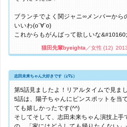
ブランチでよく関ジャニ∞メンバーから
いいわ(о´∀`о)
これからもがんばって欲しいな&#10160;
猫田先輩byeighta
／女性 (12) 2013.
志田未来ちゃん大好きです（≧∇≦）
第5話見ましたよ！リアルタイムで見ま
5話は、陽子ちゃんにピンスポットを当
ても嬉しかったです(^^)
そしてそして、志田未来ちゃん演技上手
の、「家にはどうしても帰りたくない」