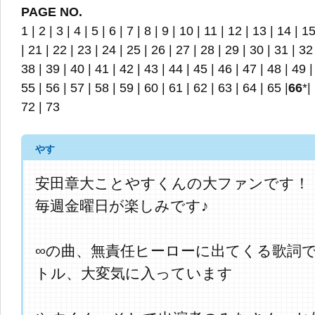
PAGE NO.
1
|
2
|
3
|
4
|
5
|
6
|
7
|
8
|
9
|
10
|
11
|
12
|
13
|
14
|
1
|
21
|
22
|
23
|
24
|
25
|
26
|
27
|
28
|
29
|
30
|
31
|
32
38
|
39
|
40
|
41
|
42
|
43
|
44
|
45
|
46
|
47
|
48
|
49
55
|
56
|
57
|
58
|
59
|
60
|
61
|
62
|
63
|
64
|
65
|
66
*|
72
|
73
やす
安田章大ことやすくんの大ファンです！
毎週金曜日が楽しみです♪
∞の曲、無責任ヒーローに出てくる歌詞
トル、大変気に入っています