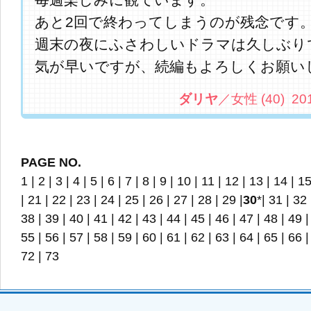
毎週楽しみに観ています。
あと2回で終わってしまうのが残念です
週末の夜にふさわしいドラマは久しぶり
気が早いですが、続編もよろしくお願い
ダリヤ
／女性 (40) 2013.
PAGE NO.
1
|
2
|
3
|
4
|
5
|
6
|
7
|
8
|
9
|
10
|
11
|
12
|
13
|
14
|
1
|
21
|
22
|
23
|
24
|
25
|
26
|
27
|
28
|
29
|
30
*|
31
|
32
38
|
39
|
40
|
41
|
42
|
43
|
44
|
45
|
46
|
47
|
48
|
49
55
|
56
|
57
|
58
|
59
|
60
|
61
|
62
|
63
|
64
|
65
|
66
72
|
73