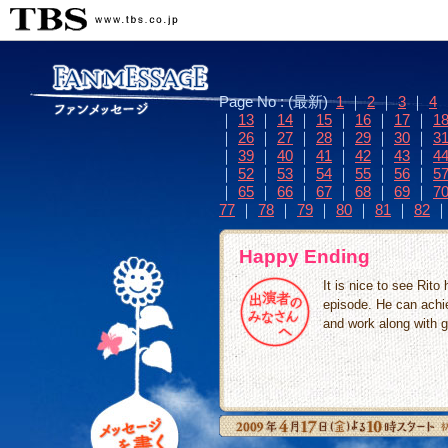
Page No : (最新)
1
｜
2
｜
3
｜
4
｜
13
｜
14
｜
15
｜
16
｜
17
｜
1
｜
26
｜
27
｜
28
｜
29
｜
30
｜
3
｜
39
｜
40
｜
41
｜
42
｜
43
｜
4
｜
52
｜
53
｜
54
｜
55
｜
56
｜
5
｜
65
｜
66
｜
67
｜
68
｜
69
｜
7
77
｜
78
｜
79
｜
80
｜
81
｜
82
Happy Ending
It is nice to see Rito
episode. He can achi
and work along with gi