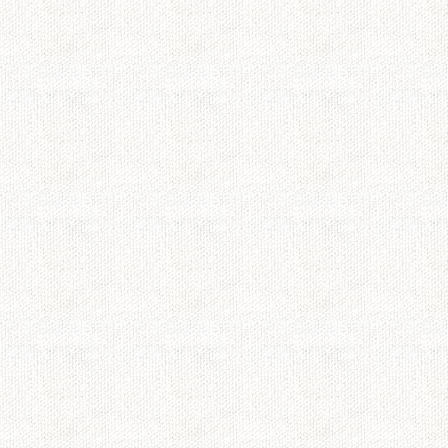
毎回重い気持ちで見
と思うと心が痛かっ
ー。今でも涙が出ま
松本君・嵐の松本潤
主人もビトにしか見
潤が大きく飛躍され
結衣ちゃん・あなた
りがとう。
ドラマの意図が…
最終回見ました。ず
たところは本当によ
は林を演じた小栗旬
がです。
でも、いろいろ詰め