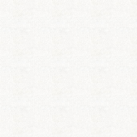
潤くんのお芝居が大
いつも何かに真剣な
コンサート楽しみに
いたいなぁ
絶対会いに行きます
張って下さい！！
涙！(T_T)
ついに来てしまった
涙をたくさん流しま
あんなに感動したの
最後に、花が多国籍料
嬉しかったです！