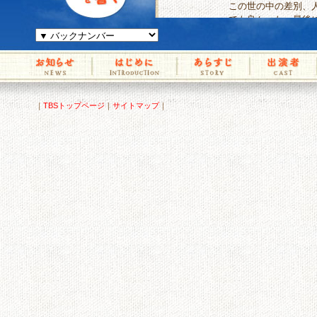
この世の中の差別、
でも良かった…最後
このドラマのテーマ
ね。
あらためて生きる力
私も誰とどんなふう
じゅんくんの笑顔、
皆様、本当にお疲れ
｜
TBSトップページ
｜
サイトマップ
｜
最高のドラマ
今まで見たドラマの
そうになったのは、
ー！