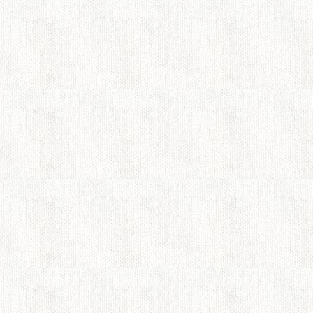
ありがとうございました
最終回ビトと花ちゃ
あまりドラマを見て
演者の皆さんスタッ
た。あと個人的なこ
れられない誕生日に
潤くん
潤くん、お疲れ様で
最終回本当に大泣き