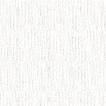
先週、花が声を出し
人の為に頑張る姿は
DVDになると聞いて
今まで、「感動、涙
ざいました！
（●＾o＾●）smil
fr
感動の嵐！！
最終回見ました☆ 
ながら話してるとこ
た。 ビト達がやって
らい ビト達がスマ