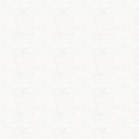
fr
最終回を終えて
最後に出てきた、多
てみたかったので父
「ない」
と言われたので
超ショックになりま
深いドラマでした