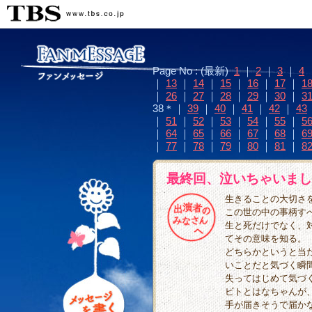
Page No : (最新)
1
｜
2
｜
3
｜
4
｜
13
｜
14
｜
15
｜
16
｜
17
｜
1
｜
26
｜
27
｜
28
｜
29
｜
30
｜
3
38＊｜
39
｜
40
｜
41
｜
42
｜
43
｜
51
｜
52
｜
53
｜
54
｜
55
｜
5
｜
64
｜
65
｜
66
｜
67
｜
68
｜
6
｜
77
｜
78
｜
79
｜
80
｜
81
｜
8
最終回、泣いちゃいまし
生きることの大切さ
この世の中の事柄す
生と死だけでなく、
てその意味を知る。
どちらかというと当
いことだと気づく瞬
失ってはじめて気づ
ビトとはなちゃんが
手が届きそうで届か