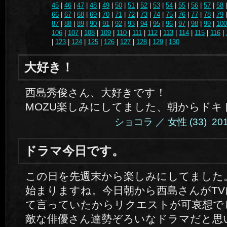
45
|
46
|
47
|
48
|
49
|
50
|
51
|
52
|
53
|
54
|
55
|
56
|
57
|
58
66
|
67
|
68
|
69
|
70
|
71
|
72
|
73
|
74
|
75
|
76
|
77
|
78
|
79
87
|
88
|
89
|
90
|
91
|
92
|
93
|
94
|
95
|
96
|
97
|
98
|
99
|
100
106
|
107
|
108
|
109
|
110
|
111
|
112
|
113
|
114
|
115
|
116
|
|
123
|
124
|
125
|
126
|
127
|
128
|
129
|
130
大好き！
西島秀俊さん、大好きです！
MOZU楽しみにしてました、朝からドキ
ショコラ ／ 女性 (33) 2014.
ドラマ今日です。
この日を先週末から楽しみにしてました
始まりますね。今日朝から西島さんがT
て言っていたからリクエストが可哀想で
敵な俳優さん達勢ぞろいなドラマだと思