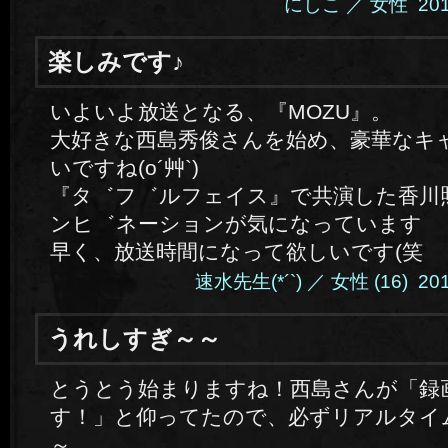
にしこ ／ 女性 2014.4
楽しみです♪
いよいよ放送となる、『MOZU』。
大好きな西島秀俊さんを始め、豪華なキ
いですね(o´艸`)
『タ゛フ゛ルフェイス』で共演した香川
ンヒ゛ネーションが気になっています
早く、放送時間になって欲しいです(笑
速水先生(*´`) ／ 女性 (16) 2014
うれしすぎ～～
とうとう始まりますね！西島さんが「録
す！」と仰ってたので、必ずリアルタイ
～