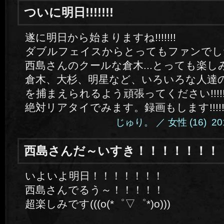
ついに明日!!!!!!!
遂に明日から始まりますね!!!!!!!
ダブルフェイスからとってもファンでした&
西島さんのクールな倉木...とっても楽し
倉木、大杉、明星など、いろいろな人達
を捕まえられるよう頑張ってください!!!!!!
絶対リアタイでみます。録画もします!!!!!!
じゅり。 ／ 女性 (16) 2014.
西島さんだ～いすき！！！！！！！
いよいよ明日！！！！！！！
西島さんでるう～！！！！！
超楽しみです(((o(*゜▽゜*)o)))