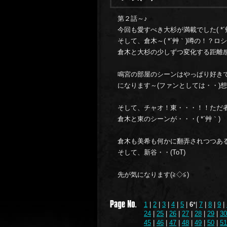
第２話～♪
今回も愛すべき大杉が満載でした( *´
そして、倉木～( *´艸｀)噂の！？ロ
倉木と大杉の少しずつ変化する距離感
鳴宮の部屋のシーンはやっぱり好き
になります～(ファンとしては・・)
そして、チャオ！東・・・！！ただ
倉木と東のシーンが・・・( *´艸｀)
倉木も美希も何かに翻弄されつつあ
そして、新谷・・(ToT)
先が気になります(≧◇≦)
1
|
2
|
3
|
4
|
5
|
6
*|
7
|
8
|
9
|
24
|
25
|
26
|
27
|
28
|
29
|
30
45
|
46
|
47
|
48
|
49
|
50
|
51