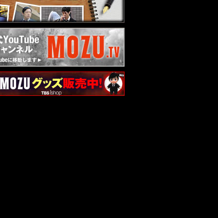
1.06
Season2「あらすじ」最終話を更新！
1.04
番宣情報を更新！
0.30
Season2 第4話予告動画、第3話のダ
イジェスト映像を公開！
0.30
Season2「あらすじ」第4話を更新！
0.30
原作本と番組公式本をプレゼント！
0.23
Season2「あらすじ」第3話を更新！
0.23
DVD & Blu-ray発売決定！＆ DVD-
BOXプレゼント！
0.16
Season2 第2話予告動画、第1話のダ
イジェスト映像を公開！
0.16
Season2「あらすじ」第2話を更新！
0.14
MOZUスタンプを集めてプレゼントに
応募しよう！
0.08
Season2「あらすじ」第1話を公開！
0.06
Season1再放送時間追加決定！
0.03
グッズ新ラインナップ 登場！
0.01
Season2「人物相関図」を公開！
0.01
「キャスト＆スタッフ」を公開！
0.01
Season2「イントロダクション」を公
開！
9.22
番宣情報を更新！