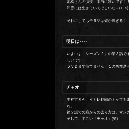
池松さんの演技、本当に凄いです！
和彦には生きていてほしいな～(>_<)
それにしても全５話は短か過ぎる！
明日は‥‥
いよいよ「シーズン２」の第３話で
しいです♪
ＤＶＤまで待てません！１の再放送
チャオ
中神亡き今、イカレ野郎のトップを走
ね。
第２話での窓からの去り方は、マン
そして、すごい「チャオ」(笑)