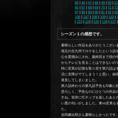
45
|
46
|
47
|
48
|
49
|
50
|
51
66
|
67
|
68
|
69
|
70
|
71
|
72
87
|
88
|
89
|
90
|
91
|
92
|
93
106
|
107
|
108
|
109
|
110
|
|
123
|
124
|
125
|
126
|
127
シーズン１の感想です。
素晴らしい作品をありがとうござい
地元の北九州でロケをしたという話
心を鷲掴みにされ、最終回まで頭の中
からテレビを見ることはできないの
特に宏美が記憶を取り戻す第六話は
活に支障がでてしまう！と思い、録
発見してしまいました。
第八話終わりの第九話予告も印象に
恐ろしく、予告なのにひとつの作品
すね。室井にICチップを返したあと
い悪の匂いがしました。東vs宏美
た。
吉田鋼太郎さん素晴らしかったです