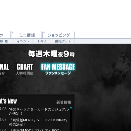
4.08
特製キャラクターカードのビジュアル
が決定！
4.07
『劇場版MOZU』5.11 DVD＆Blu-ray
発売決定！
3.04
『劇場版MOZU プレミアムBOX』