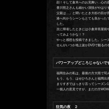
顔！そして倉木へのお見舞い…心の
香川照之さんも細かい演技がやはり
父親は…」と聞いたとき大杉の目が
港へ向かうシーンもとても良かった
した。
次に帰省したときには小倉井筒屋前
ってみようかな！？
やっと感想を投稿できました。シーズ
せんがいつか地上波かDVDで観るの
パワーアップどころじゃないです
福岡住みの私は、最後の方大雨で写んな
もう、もう、はせひろさんと福岡出
まりすぎではっきり言ってシーズン1
一個人の意見ですが、まだの方WOW
狂気の夜 ２