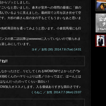
14.1
底からゾッとしました。
14.1
すごいなと思いました。倉木が室井への尋問の最後に「娘の
14.1
潤んでいるように見えました。最終回で上司を説き伏せて空
です。大杉の娘さん役の女の子もとてもうまいなあと思いま
14.1
14.1
や魚町商店街を通ってみようと思います。小倉競馬場にも行
14.1
14.1
ン２の第二話以降はwowwowに入っていないので観られま
を楽しみにしています。
14.1
ヨギ ／ 女性 (30) 2014.7.8 (Tue) 14:01
14.1
14.1
ね!!
14.1
かったけど…リピしてくれるWOWOWでよかった(^-^)v
14.1
身池松くんのハマリっぷりは悪ノリかってほど、ほーんとは
14.1
はなんだったのってくらい 面白い！
14.1
OW加入オススメします。入る価値ありすぎな面白さです♪
14.1
くろねこ ／ 女性 2014.7.7 (Mon) 23:07
14.1
14.0