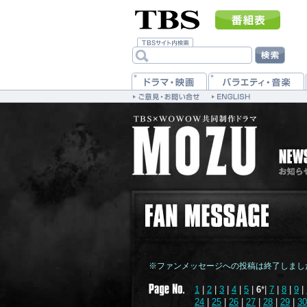
※ファンメッセージへの投稿は終了しまし
1
|
2
|
3
|
4
|
5
|
6
*|
7
|
8
|
9
|
24
|
25
|
26
|
27
|
28
|
29
|
30