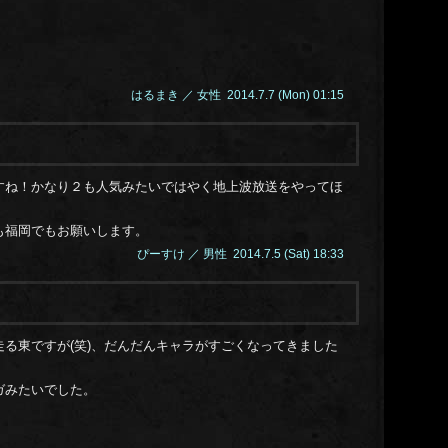
14.0
！
14.0
14.0
14.0
14.0
はるまき ／ 女性 2014.7.7 (Mon) 01:15
14.0
14.0
14.0
14.0
すね！かなり２も人気みたいではやく地上波放送をやってほ
も福岡でもお願いします。
ぴーすけ ／ 男性 2014.7.5 (Sat) 18:33
る東ですが(笑)、だんだんキャラがすごくなってきました
ガみたいでした。