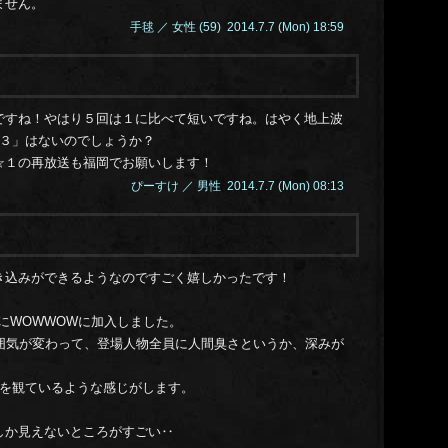
14.0
ません。
14.0
手毬 ／ 女性 (59) 2014.7.7 (Mon) 18:59
14.0
14.0
14.0
14.0
ですね！やはり５回は１に比べて短いですね。はやく地上波
14.0
ン３」はないのでしょうか？
14.0
☆１の再放送も福岡でお願いします！
14.0
ぴーすけ ／ 男性 2014.7.7 (Mon) 08:13
14.0
14.0
14.0
14.0
き込みができるようなのですごく嬉しかったです！
14.0
14.0
日にWOWWOWに加入しました。
14.0
雰囲気が変わって、登場人物全員に人間臭さというか、深みが
14.0
14.0
画を観ているような感じがします。
14.0
14.0
しか見えないところがすごい‥