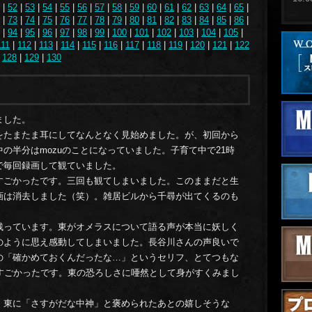
|
52
|
53
|
54
|
55
|
56
|
57
|
58
|
59
|
60
|
61
|
62
|
63
|
64
|
65
|
|
73
|
74
|
75
|
76
|
77
|
78
|
79
|
80
|
81
|
82
|
83
|
84
|
85
|
86
|
|
94
|
95
|
96
|
97
|
98
|
99
|
100
|
101
|
102
|
103
|
104
|
105
|
15.1
111
|
112
|
113
|
114
|
115
|
116
|
117
|
118
|
119
|
120
|
121
|
122
|
128
|
129
|
130
15.1
15.1
15.1
ました。
15.1
をたまたま耳にしてなんとなく見始めました。が、初回から
の半分はmozuのことになっていました。子育て中で21時
15.0
で毎回録画して観ていました。
15.0
すごかったです。三回も観てしまいました。このままだと生
画は消去しました（笑）。雑居ビルから千尋が出てくるのも
15.0
15.0
残っています。東がオメラスについて語る声が本当に妖しく
のように思え感動してしまいました。長谷川さんの声良いで
14.1
の「確かめておくんだったな…」というセリフ、とてつもな
もすごかったです。東の恐ろしさに唖然として身がすくみまし
14.1
14.1
。東に「さすがだな中神」と褒められたあとの嬉しそうな