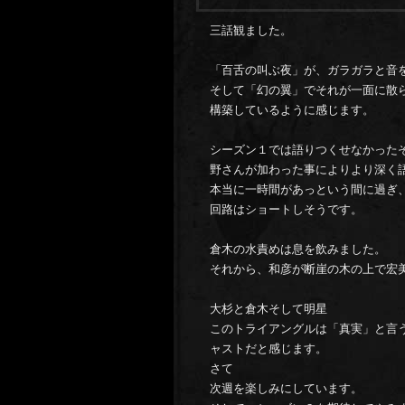
三話観ました。
「百舌の叫ぶ夜」が、ガラガラと音
そして「幻の翼」でそれが一面に散
構築しているように感じます。
シーズン１では語りつくせなかった
野さんが加わった事によりより深く
本当に一時間があっという間に過ぎ
回路はショートしそうです。
倉木の水責めは息を飲みました。
それから、和彦が断崖の木の上で宏
大杉と倉木そして明星
このトライアングルは「真実」と言
ャストだと感じます。
さて
次週を楽しみにしています。