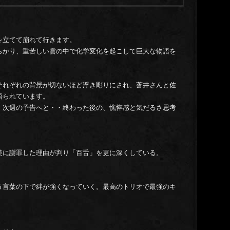
14.0
14.0
14.0
を立てて崩れて行きます。
14.0
らかり、重苦しい雲の中で化学変化を起こして巨大な物語を
14.0
14.0
14.0
それぞれの背景が切ないほど浮き彫りにされ、蒼井さんと佐
14.0
語られています。
14.0
、次週の予告へと・・終わった後の、憔悴感と気だるさ思考
14.0
14.0
14.0
14.0
美に謝罪した理由が判り「百舌」を更に深くしている。
14.0
14.0
14.0
う言葉の下で絆が強くなっていく。最高のトリオで最強のキ
14.0
14.0
14.0