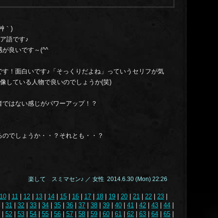
艸｀)
シア語です♪
が良いです～(^^
です！面白いです♪「そっくりだよね」っていうセリフが気
想像している人物で良いのでしょうか(笑)
者ではない感じがパワーアップ！？
るのでしょうか・・？それとも・・？
楽して スミマセン♪ ／ 女性 2014.6.30 (Mon) 22:26
10
|
11
|
12
|
13
|
14
|
15
|
16
|
17
|
18
|
19
|
20
|
21
|
22
|
23
|
|
31
|
32
|
33
|
34
|
35
|
36
|
37
|
38
|
39
|
40
|
41
|
42
|
43
|
44
|
|
52
|
53
|
54
|
55
|
56
|
57
|
58
|
59
|
60
|
61
|
62
|
63
|
64
|
65
|