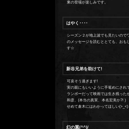
東の登場が楽しみです。
はやく‥‥
シーズン２が地上波でも見たいので
のメッセージを読むととても、おも
す☆
新谷兄弟を助けて!
可哀そう過ぎます!
実の親にもいいように手篭めにされ
ランボーだって映画では生き残った
和彦、(本当の真実、本名宏美か?! )
せめて倉木にはわかってほしい(>_<)
幻の翼(^^)/