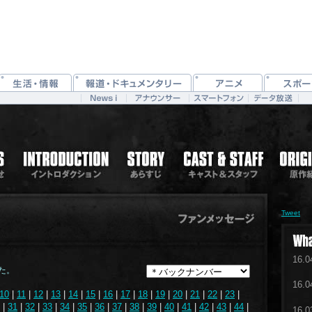
Tweet
16.0
た。
16.0
10
|
11
|
12
|
13
|
14
|
15
|
16
|
17
|
18
|
19
|
20
|
21
|
22
|
23
|
|
31
|
32
|
33
|
34
|
35
|
36
|
37
|
38
|
39
|
40
|
41
|
42
|
43
|
44
|
16.0