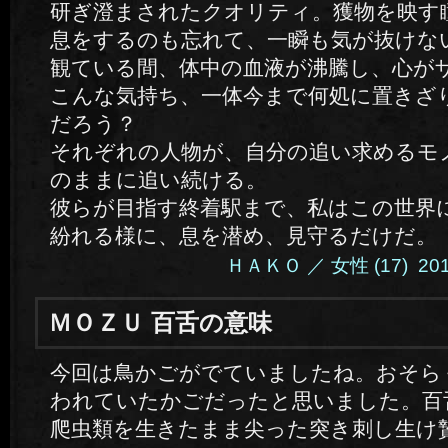
研ぎ澄まされたクオリティ。獲物を映す
息をするのも忘れて、一瞬も気が抜けな
観ている間、体中の血液が沸騰し、心が
こんな気持ち、一体今まで何処に置きざ
だろう？
それぞれの人物が、自分の追い求めるモ
のままに追い続ける。
彼らが目指す終着駅まで、私はこの世界
紛れる様に、息を潜め、見守るだけだ。
ＨＡＫＯ ／ 女性 (17) 2014.
ＭＯＺＵ 百舌の意味
今回は鳥かごがでていましたね。おそら
われていたかごだったと思いました。百
爬虫類を生きたまま尖った突き刺し生け