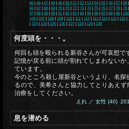
45
|
46
|
47
|
48
|
49
|
50
|
51
|
52
|
53
|
54
|
55
|
56
|
57
|
58
66
|
67
|
68
|
69
|
70
|
71
|
72
|
73
|
74
|
75
|
76
|
77
|
78
|
79
87
|
88
|
89
|
90
|
91
|
92
|
93
|
94
|
95
|
96
|
97
|
98
|
99
|
100
106
|
107
|
108
|
109
|
110
|
111
|
112
|
113
|
114
|
115
|
116
|
|
123
|
124
|
125
|
126
|
127
|
128
|
129
|
130
何度頭を・・・。
何回も頭を殴られる新谷さんが可哀想で
記憶が戻る前に頭が割れてしまわないか
ています。
今のところ殺し屋新谷というより、名探
るので、美希さんと協力してとりあえず
治療をしてください。
えれ ／ 女性 (40) 2014.
息を潜める