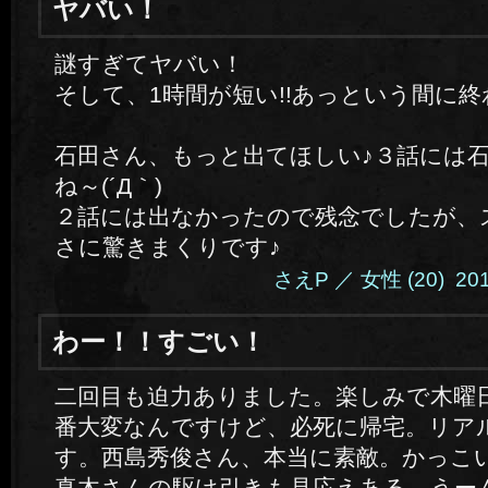
ヤバい！
謎すぎてヤバい！
そして、1時間が短い!!あっという間に終
石田さん、もっと出てほしい♪３話には
ね～(´Д｀)
２話には出なかったので残念でしたが、
さに驚きまくりです♪
さえP ／ 女性 (20) 2014.
わー！！すごい！
二回目も迫力ありました。楽しみで木曜日
番大変なんですけど、必死に帰宅。リア
す。西島秀俊さん、本当に素敵。かっこ
真木さんの駆け引きも見応えある。うー