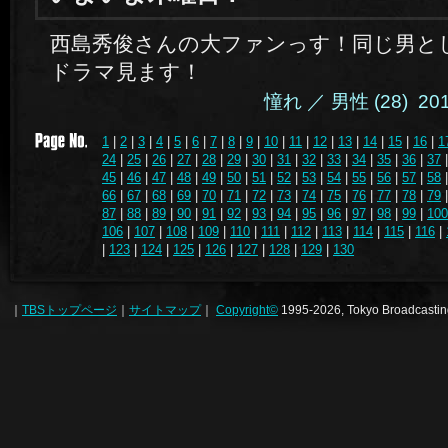
西島秀俊さんの大ファンっす！同じ男と
ドラマ見ます！
憧れ ／ 男性 (28) 2014.
1
|
2
|
3
|
4
|
5
|
6
|
7
|
8
|
9
|
10
|
11
|
12
|
13
|
14
|
15
|
16
|
1
24
|
25
|
26
|
27
|
28
|
29
|
30
|
31
|
32
|
33
|
34
|
35
|
36
|
37
45
|
46
|
47
|
48
|
49
|
50
|
51
|
52
|
53
|
54
|
55
|
56
|
57
|
58
66
|
67
|
68
|
69
|
70
|
71
|
72
|
73
|
74
|
75
|
76
|
77
|
78
|
79
87
|
88
|
89
|
90
|
91
|
92
|
93
|
94
|
95
|
96
|
97
|
98
|
99
|
100
106
|
107
|
108
|
109
|
110
|
111
|
112
|
113
|
114
|
115
|
116
|
|
123
|
124
|
125
|
126
|
127
|
128
|
129
|
130
｜
TBSトップページ
｜
サイトマップ
｜
Copyright
©
1995-2026, Tokyo Broadcasting