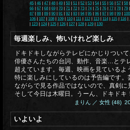
45
|
46
|
47
|
48
|
49
|
50
|
51
|
52
|
53
|
54
|
55
|
56
|
57
|
58
66
|
67
|
68
|
69
|
70
|
71
|
72
|
73
|
74
|
75
|
76
|
77
|
78
|
79
87
|
88
|
89
|
90
|
91
|
92
|
93
|
94
|
95
|
96
|
97
|
98
|
99
|
100
106
|
107
|
108
|
109
|
110
|
111
|
112
|
113
|
114
|
115
|
116
|
|
123
|
124
|
125
|
126
|
127
|
128
|
129
|
130
毎週楽しみ、怖いけれど楽しみ
ドキドキしながらテレビにかじりついて
俳優さんたちの台詞、動作、音楽…とテ
超えています。毎週、映画を見ているよ
特に楽しみにしているのは予告編です。
ながらで見る作品ではないので、真剣に
そして今日は木曜日。うーん、ドキドキ
まりん ／ 女性 (48) 2014
いよいよ