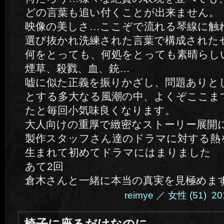
どの言葉も追い付くことが出来ません。
映像の美しさ…ここぞで流れる琴線に触
選び抜かれ洗練された言葉で構成された
何をとっても、何処をとっても素晴らし
煙草、殺戮、血、銃…
嘘に似た正義を振りかざし、問題ありと
とする多大なる風潮の中、よくぞここま
たと毎回小気味良くなります。
大人向けの重厚で緻密なストーリー展開
製作スタッフさん達のドラマに対する熱
生まれて初めてドラマにはまりました
あて2回
倉木さんと一緒に本当の真実を見極めま
reimye ／ 女性 (51) 201
椅子に座るだけなのに