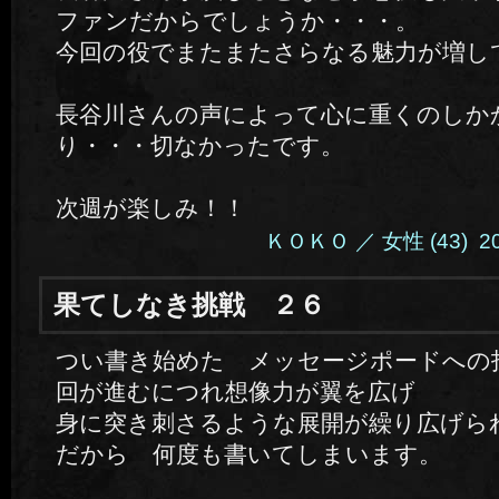
ファンだからでしょうか・・・。
今回の役でまたまたさらなる魅力が増し
長谷川さんの声によって心に重くのしか
り・・・切なかったです。
次週が楽しみ！！
ＫＯＫＯ ／ 女性 (43) 2014
果てしなき挑戦 ２６
つい書き始めた メッセージポードへの
回が進むにつれ想像力が翼を広げ
身に突き刺さるような展開が繰り広げら
だから 何度も書いてしまいます。