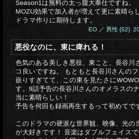
Season1は無料の太っ腹大奉仕ですね。
MOZU効果で加入者が増えて更に素晴ら
ドラマ作りに期待します。
EO ／ 男性 (52) 201
悪役なのに、東に痺れる！
色気のある美しき悪役、東こと、長谷川
コ良いですね。 もともと長谷川さんの
嵌りすぎてて、この東を見たさにWOW
す。9話予告の長谷川さんのオメラスの
当に素晴らしい！
予告を何回も録画再生するって初めてで
このドラマの硬派な世界観、映像、光の
が大好きです！ 音楽はダブルフェイス