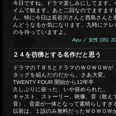
今日ですね。ドラマ楽しみにしてます。
イムで観ます。あと二回なのでますます
ん、特に今日は長谷川さんと西島さんと
んどうなるか気になります。九時にテレ
のを待っていますよ。
Ayu ／ 女性 (35) 201
２４を彷彿とする名作だと思う
ドラマのＴＢＳとドラマのＷＯＷＯＷが
タッグを組んだのだから、さあ大変。
TWENTY FOUR 開始から12年半
久しぶりに嵌った、いや嵌められた。
キャスト、ストーリー、映像、音（敢え
音）、音楽が一体となって素晴らしすぎ
以前は、１話のみ無料だったＷＯＷＯＷ