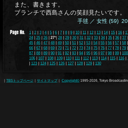
また、書きます。
ブランチで西島さんの笑顔見たいです。
手毬 ／ 女性 (59) 2014
1
|
2
|
3
|
4
|
5
|
6
|
7
|
8
|
9
|
10
|
11
|
12
|
13
|
14
|
15
|
16
|
1
24
|
25
|
26
|
27
*|
28
|
29
|
30
|
31
|
32
|
33
|
34
|
35
|
36
|
37
45
|
46
|
47
|
48
|
49
|
50
|
51
|
52
|
53
|
54
|
55
|
56
|
57
|
58
66
|
67
|
68
|
69
|
70
|
71
|
72
|
73
|
74
|
75
|
76
|
77
|
78
|
79
87
|
88
|
89
|
90
|
91
|
92
|
93
|
94
|
95
|
96
|
97
|
98
|
99
|
100
106
|
107
|
108
|
109
|
110
|
111
|
112
|
113
|
114
|
115
|
116
|
|
123
|
124
|
125
|
126
|
127
|
128
|
129
|
130
｜
TBSトップページ
｜
サイトマップ
｜
Copyright
©
1995-2026, Tokyo Broadcasting