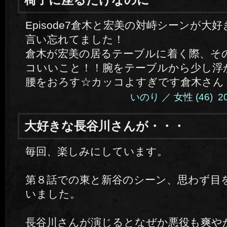
Episode7倉木と宏美の対峙シーンが大
言い忘れてました！
倉木が宏美の居るテーブルに着く際、そ
コいいこと！！腕をテーブルから少し浮
腰をおろす☆カッコよすぎです倉木さん
いのり ／ 女性 (46) 2014
大好きな長谷川さんが・・・
毎回、楽しみにしています。
第８話での東と新谷のシーン、思わず目
いました。
長谷川さんが演じるとなぜか悪役も爽や