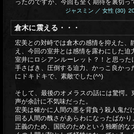
ったのですが、今回も全く期待を裏切っ
ジャスミン ／ 女性 (30) 2014.
倉木に震える・・・
宏美との対峙では倉木の感情を抑えた、
え、今回の室井とは感情を露わにした迫
室井にロシアンルーレット？！と思った
手さばき、圧倒する迫力、かっこ良かっ
にドキドキで、素敵でした(^^)
そして、最後のオメラスの話には驚愕。
声が余計に不気味だった。
宏美は確かに人間の悪を背負う殺人鬼だ
回る人間の醜さがあらわになったばかり
正義のため、国民のためという独断的な