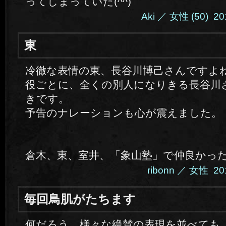
ってしまっていた(^^)
Aki ／ 女性 (50) 201
東
冷徹な表情の東、長谷川博己さんですよ
役ごとに、全くの別人になりきる長谷川
きです。
予告のナレーションも心が震えました。
倉木、東、室井、「象山塾」で仲良かっ
ribonn ／ 女性 201
毎回鳥肌がたちます
何だろう…様々な絶賛の表現を並べても