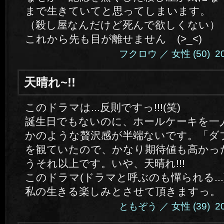
まで生きていてと思ってしまいます。
（殺し屋なんだけど死んで欲しくない）
これから先も目が離せません (>_<)
フクロウ ／ 女性 (50) 2014.
天晴れ~!!
このドラマは...反則ですっ!!!(笑)
誕生日でもないのに、ホールケーキを一
かのような贅沢感が半端ないです。「ダ
を観ていたので、かなり期待値も高かっ
うそれ以上です。いや、天晴れ!!!
このドラマ(ドラマと呼ぶのも憚られる..
私の生きる楽しみとさせて頂きますっ。
ともぞう ／ 女性 (39) 2014.