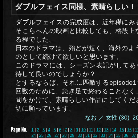
ダブルフェイス同様、素晴らしい！
ダブルフェイスの完成度は、近年稀にみ
そこらへんの映画と比較しても、格段上
る程でした。
日本のドラマは、殆どが短く、海外のよ
のとして続けて欲しいと思います。
このドラマには、シーズン表記がしてあ
待して良いのでしょうか？
とするならば、それに匹敵するepisode
回数のために、急ぎ足で終わることなく
間をかけて、素晴らしい作品にしてくだ
切に願っています。
なお ／ 女性 (30) 2014
1
|
2
|
3
|
4
|
5
|
6
|
7
|
8
|
9
|
10
|
11
|
12
|
13
|
14
|
15
|
16
|
1
24
|
25
|
26
|
27
|
28
|
29
|
30
|
31
|
32
|
33
|
34
|
35
|
36
|
37