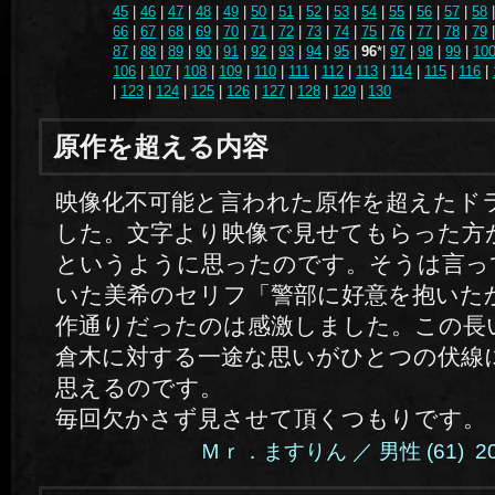
45
|
46
|
47
|
48
|
49
|
50
|
51
|
52
|
53
|
54
|
55
|
56
|
57
|
58
66
|
67
|
68
|
69
|
70
|
71
|
72
|
73
|
74
|
75
|
76
|
77
|
78
|
79
87
|
88
|
89
|
90
|
91
|
92
|
93
|
94
|
95
|
96
*|
97
|
98
|
99
|
10
106
|
107
|
108
|
109
|
110
|
111
|
112
|
113
|
114
|
115
|
116
|
|
123
|
124
|
125
|
126
|
127
|
128
|
129
|
130
原作を超える内容
映像化不可能と言われた原作を超えたド
した。文字より映像で見せてもらった方
というように思ったのです。そうは言っ
いた美希のセリフ「警部に好意を抱いた
作通りだったのは感激しました。この長
倉木に対する一途な思いがひとつの伏線
思えるのです。
毎回欠かさず見させて頂くつもりです。
Ｍｒ．ますりん ／ 男性 (61) 2014.4