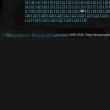
45
|
46
|
47
|
48
|
49
|
50
|
51
|
52
|
53
|
54
|
55
|
56
|
57
|
58
66
|
67
|
68
|
69
|
70
|
71
|
72
|
73
|
74
|
75
|
76
|
77
|
78
|
79
87
|
88
|
89
|
90
|
91
|
92
|
93
|
94
|
95
|
96
*|
97
|
98
|
99
|
10
106
|
107
|
108
|
109
|
110
|
111
|
112
|
113
|
114
|
115
|
116
|
|
123
|
124
|
125
|
126
|
127
|
128
|
129
|
130
｜
TBSトップページ
｜
サイトマップ
｜
Copyright
©
1995-2026, Tokyo Broadcasting