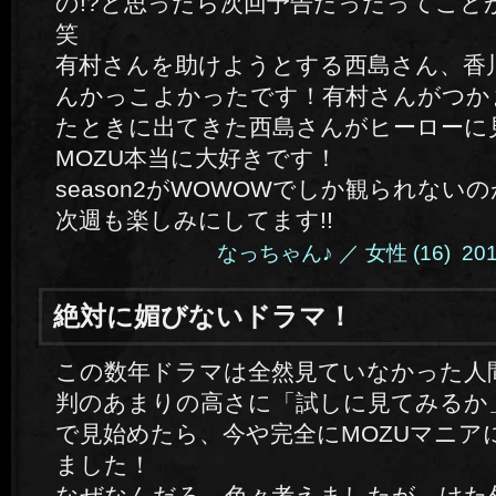
の!?と思ったら次回予告だったってこと
笑
有村さんを助けようとする西島さん、香
んかっこよかったです！有村さんがつか
たときに出てきた西島さんがヒーローに見
MOZU本当に大好きです！
season2がWOWOWでしか観られないのが
次週も楽しみにしてます!!
なっちゃん♪ ／ 女性 (16) 2014.5
絶対に媚びないドラマ！
この数年ドラマは全然見ていなかった人
判のあまりの高さに「試しに見てみるか
で見始めたら、今や完全にMOZUマニア
ました！
なぜなんだろ。色々考えましたが、けた