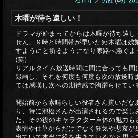
石川守 ／ 男性 (45) 2014.
木曜が待ち遠しい！
ドラマが始まってからは木曜が待ち遠し
せん。９時と時間帯が早いため木曜は残
すようにと祈るようになり家路へ急ぐよ
(笑）
リアルタイム放送時間に間に合っても間
録画し、それを何度も何度も次の放送時
ては感嘆し次への期待感で胸躍らせてい
開始前から素晴らしい役者さん揃いだな
り、特に池松さんが出演されるので楽し
た。その役のキャラクター自体の魅力も
表情や仕草からだけでなく狂気や悲哀が
出ていて本当に役を生きているなと思っ