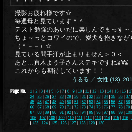
撮影お疲れ様です☆
毎週母と見ています＾＾
テスト勉強のあいだに楽しんでまっす～
ちょ～っとコワイので、愛犬を抱きなが
（＾－－）☆
見ている間手汗が止まりません＞０＜
あと…真木よう子さんステキですね≧∀≦
これからも期待しています！！
うるる ／ 女性 (13) 2014.
1
|
2
|
3
|
4
|
5
|
6
|
7
|
8
|
9
|
10
|
11
|
12
|
13
|
14
|
15
|
16
|
1
24
|
25
|
26
|
27
|
28
|
29
|
30
|
31
|
32
|
33
|
34
|
35
|
36
|
37
45
|
46
|
47
|
48
|
49
|
50
|
51
|
52
|
53
|
54
|
55
|
56
|
57
|
58
66
|
67
|
68
|
69
|
70
|
71
|
72
|
73
|
74
|
75
|
76
|
77
|
78
|
79
87
|
88
|
89
|
90
|
91
|
92
|
93
|
94
|
95
|
96
|
97
|
98
|
99
|
100
106
|
107
|
108
|
109
|
110
|
111
|
112
|
113
|
114
|
115
|
116
|
|
123
|
124
|
125
|
126
|
127
|
128
|
129
|
130