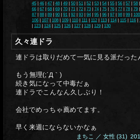
45
|
46
|
47
|
48
|
49
|
50
|
51
|
52
|
53
|
54
|
55
|
56
|
57
|
58
66
|
67
|
68
|
69
|
70
|
71
|
72
|
73
|
74
|
75
|
76
|
77
|
78
|
79
87
|
88
|
89
|
90
|
91
|
92
|
93
|
94
|
95
|
96
|
97
|
98
|
99
|
100
106
|
107
|
108
|
109
|
110
|
111
|
112
|
113
|
114
|
115
|
116
|
|
123
|
124
|
125
|
126
|
127
|
128
|
129
|
130
久々連ドラ
連ドラは取りだめて一気に見る派だった
もう無理(;´Д｀)
続き気になって中毒だぁ
連ドラでこんなん久しぶり！
会社でめっちゃ薦めてます。
早く来週にならないかなぁ
まちこ ／ 女性 (31) 2014.