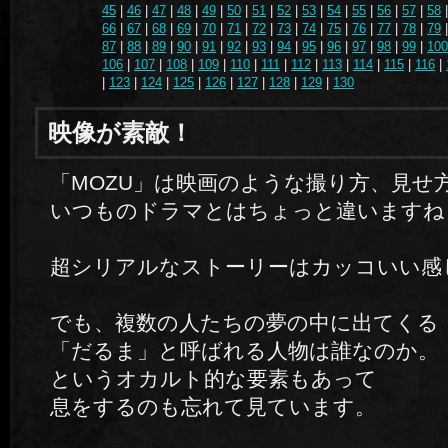
45
|
46
|
47
|
48
|
49
|
50
|
51
|
52
|
53
|
54
|
55
|
56
|
57
|
58
66
|
67
|
68
|
69
|
70
|
71
|
72
|
73
|
74
|
75
|
76
|
77
|
78
|
79
87
|
88
|
89
|
90
|
91
|
92
|
93
|
94
|
95
|
96
|
97
|
98
|
99
|
100
106
|
107
|
108
|
109
|
110
|
111
|
112
|
113
|
114
|
115
|
116
|
|
123
|
124
|
125
|
126
|
127
|
128
|
129
|
130
映像が素敵！
「MOZU」は映画のような撮り方、見せ
いつものドラマとはちょっと違いますね
超シリアルなストーリーはカッコいい感
でも、複数の人たちの夢の中に出てくる
「だるま」と呼ばれる人物は誰なのか。
というオカルト的な要素もあって
息をするのも忘れて見ています。