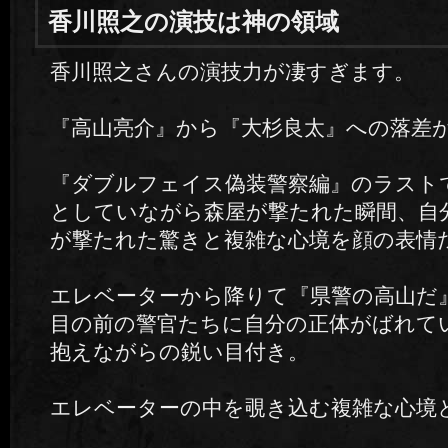
香川照之の演技は神の領域
香川照之さんの演技力が凄すぎます。
『高山亮介』から『大杉良太』への落差
『ダブルフェイス偽装警察編』のラスト
としていながら森屋が撃たれた瞬間、自
が撃たれた驚きと複雑な心境を顔の表情
エレベーターから降りて『県警の高山だ
目の前の警官たちに自分の正体がばれて
抱えながらの鋭い目付き。
エレベーターの中を覗き込む複雑な心境