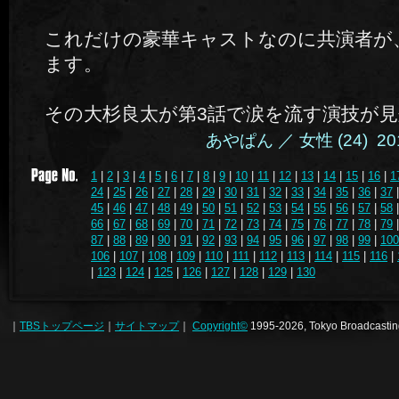
これだけの豪華キャストなのに共演者が
ます。
その大杉良太が第3話で涙を流す演技が
あやぱん ／ 女性 (24) 2014.
1
|
2
|
3
|
4
|
5
|
6
|
7
|
8
|
9
|
10
|
11
|
12
|
13
|
14
|
15
|
16
|
1
24
|
25
|
26
|
27
|
28
|
29
|
30
|
31
|
32
|
33
|
34
|
35
|
36
|
37
45
|
46
|
47
|
48
|
49
|
50
|
51
|
52
|
53
|
54
|
55
|
56
|
57
|
58
66
|
67
|
68
|
69
|
70
|
71
|
72
|
73
|
74
|
75
|
76
|
77
|
78
|
79
87
|
88
|
89
|
90
|
91
|
92
|
93
|
94
|
95
|
96
|
97
|
98
|
99
|
100
106
|
107
|
108
|
109
|
110
|
111
|
112
|
113
|
114
|
115
|
116
|
|
123
|
124
|
125
|
126
|
127
|
128
|
129
|
130
｜
TBSトップページ
｜
サイトマップ
｜
Copyright
©
1995-2026, Tokyo Broadcasting