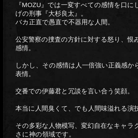
『MOZU』では一変すべての感情を口に
げの刑事『大杉良太』。
バカ正直で愚直で不器用な人間。
公安警察の捜査の方針に対する怒り、恨
感情。
しかし、その感情は人一倍強い正義感か
表情。
交番での伊藤君と冗談を言い合う笑顔。
本当に人間臭くて、でも人間味溢れる演
その多彩な人物模写、変幻自在なキャラ
さに神の領域です。