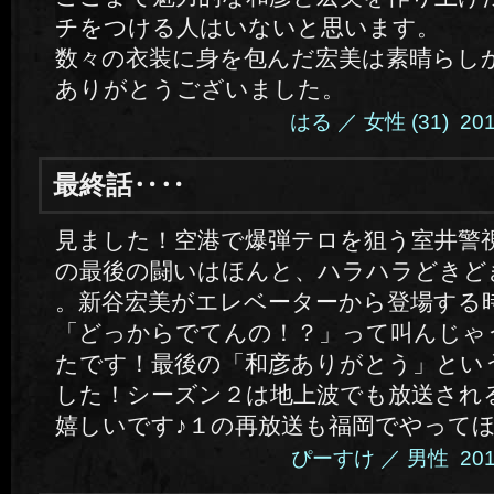
チをつける人はいないと思います。
数々の衣装に身を包んだ宏美は素晴らし
ありがとうございました。
はる ／ 女性 (31) 2014.
最終話‥‥
見ました！空港で爆弾テロを狙う室井警
の最後の闘いはほんと、ハラハラどきど
。新谷宏美がエレベーターから登場する
「どっからでてんの！？」って叫んじゃ
たです！最後の「和彦ありがとう」とい
した！シーズン２は地上波でも放送され
嬉しいです♪１の再放送も福岡でやって
ぴーすけ ／ 男性 2014.6