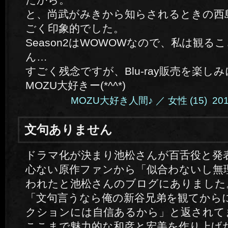
と、尚武がみきから知らされるときの西
ごく印象的でした。
Season2はWOWOWなので、私は観る
ん…
すごく残念ですが、Blu-ray販売を楽し
MOZU大好きー(*^^*)
MOZU大好き人間♪ ／ 女性 (15) 2014.6
文句ありません
ドラマ化が決まり池松さんが百舌役と発
心ない原作ファンから「似合わないし無
われたと池松さんのブログにありました
「文句言うなら俺の新谷兄弟を観てから
クションには自信あるから」と返されて
ここまで魅力的な和彦と宏美を作り上げ