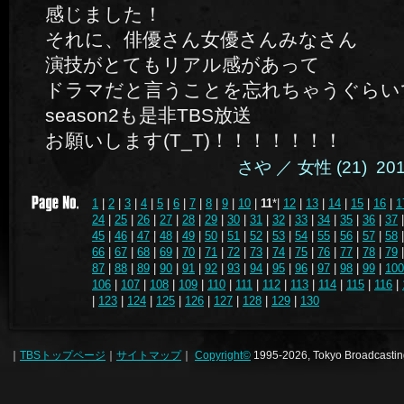
感じました！
それに、俳優さん女優さんみなさん
演技がとてもリアル感があって
ドラマだと言うことを忘れちゃうぐらい
season2も是非TBS放送
お願いします(T_T)！！！！！！！
さや ／ 女性 (21) 2014.
1
|
2
|
3
|
4
|
5
|
6
|
7
|
8
|
9
|
10
|
11
*|
12
|
13
|
14
|
15
|
16
|
1
24
|
25
|
26
|
27
|
28
|
29
|
30
|
31
|
32
|
33
|
34
|
35
|
36
|
37
45
|
46
|
47
|
48
|
49
|
50
|
51
|
52
|
53
|
54
|
55
|
56
|
57
|
58
66
|
67
|
68
|
69
|
70
|
71
|
72
|
73
|
74
|
75
|
76
|
77
|
78
|
79
87
|
88
|
89
|
90
|
91
|
92
|
93
|
94
|
95
|
96
|
97
|
98
|
99
|
100
106
|
107
|
108
|
109
|
110
|
111
|
112
|
113
|
114
|
115
|
116
|
|
123
|
124
|
125
|
126
|
127
|
128
|
129
|
130
｜
TBSトップページ
｜
サイトマップ
｜
Copyright
©
1995-2026, Tokyo Broadcasting