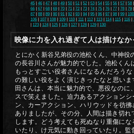
45
|
46
|
47
|
48
|
49
|
50
|
51
|
52
|
53
|
54
|
55
|
56
|
57
|
58
66
|
67
|
68
|
69
|
70
|
71
|
72
|
73
|
74
|
75
|
76
|
77
|
78
|
79
87
|
88
|
89
|
90
|
91
|
92
|
93
|
94
|
95
|
96
|
97
|
98
|
99
|
100
106
|
107
|
108
|
109
|
110
|
111
|
112
|
113
|
114
|
115
|
116
|
|
123
|
124
|
125
|
126
|
127
|
128
|
129
|
130
映像に力を入れ過ぎて人は描けなか
とにかく新谷兄弟役の池松くん、中神役
の長谷川さんが魅力的でした。池松くん
もっとすごい役者さんになるんだろうな
の難しい役をよく演じきったなと思いま
田さんは、本当に魅力的で、悪役なのに
スで笑えました。迫力あるアクションシ
ン、カーアクション、ハリウッドを彷彿
ありましたが、その分、人間は描き切れ
します。どう考えても死ぬなり重傷にな
いたり、け元気に動き回っていたり。監