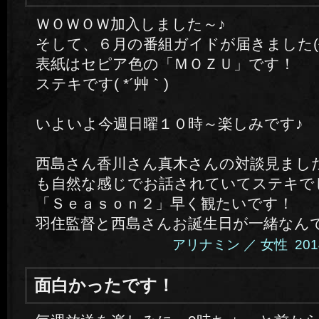
ＷＯＷＯＷ加入しました～♪
そして、６月の番組ガイドが届きました(^
表紙はセピア色の「ＭＯＺＵ」です！
ステキです( *´艸｀)
いよいよ今週日曜１０時～楽しみです♪
西島さん香川さん真木さんの対談見まし
も自然な感じでお話されていてステキで
「Ｓｅａｓｏｎ２」早く観たいです！
羽住監督と西島さんお誕生日が一緒なんですね
アリナミン ／ 女性 2014.6
面白かったです！