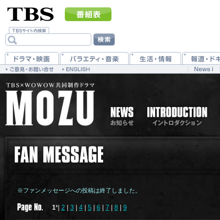
※ファンメッセージへの投稿は終了しました。
1
*|
2
|
3
|
4
|
5
|
6
|
7
|
8
|
9