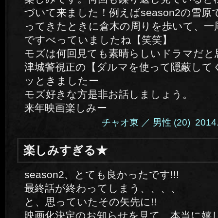
づいて来ました！例えばseason2の雪
ってきたときに倉木の周りを歩いて、一
ですべっていましたね【笑笑】
モズは何回見ても素晴らしいドラマだと
津城警視正の【ダルマを使って隠蔽して
ッときましたー
モズ好きな方是非お話しましょう。
来年映画楽しみー
チャオ東 ／ 男性 (20) 2014.11
楽しみすぎる★
season2、とても良かったです!!!
最終話が終わってしまう、、、、
と、思っていたその矢先に!!
映画化決定のお知らせを見て、本当に嬉し