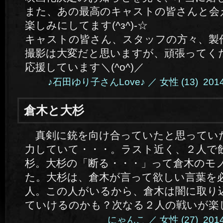
また、あの最高のキャストの皆さんと会え
楽しみにしてます(^з^)-☆
キャストの皆さん、スタッフの方々、製
撮影は大変だと思いますが、頑張ってください
応援しています＼(^o^)／
♪石田ゆり子さんLove♪ ／ 女性 (13) 2014.11
倉木と大杉
真剣に銃を向け合っていたと思ってい
力していて・・・。ラスト近く、２人で
杉。大杉の「断る・・・」って倉木のモ
た。大杉は、倉木が言って欲しい言葉を
人。この人がいるから、倉木は闇に取り
ていけるのかも？次なる２人の戦いが楽
にゃんこ ／ 女性 (27) 2014.1