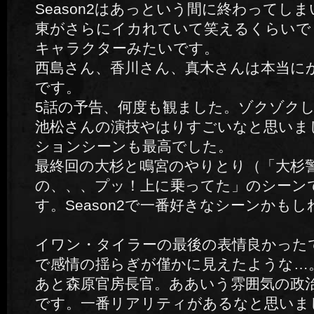
Season2はあっという間に終わってし
東がさらにイカれていて笑えるくらいで
キャラクターみたいです。
西島さん、香川さん、真木さんは本当に
です。
5話の予告、何度も観ました。ゾクゾク
池松さんの演技やはりすごいなと思いま
ションシーンも最高でした。
最終回の大杉と鳴宮のやりとり（「大杉
の、、、プッ！上に乗ってた」のシーン
す。Season2で一番好きなシーンかも
イワン・タイラーの最後の表情良かった
で感情の揺らぎが僅かに見えたような…
あと森原官房長官。ああいう雰囲気の政
です。一番リアリティがあるなと思いま