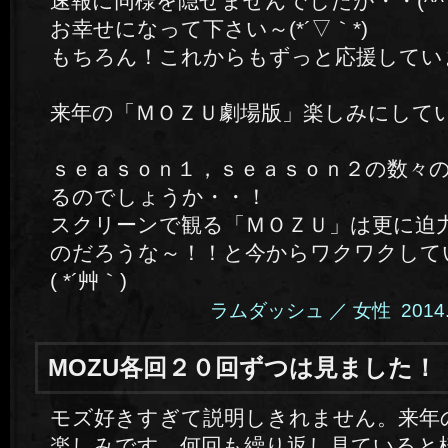
速報に同様を隠せませんでしたが・・(^^
お幸せになって下さい～(*´▽｀*)
もちろん！これからもずっと応援しています
来年の「ＭＯＺＵ劇場版」楽しみにして
ｓｅａｓｏｎ１，ｓｅａｓｏｎ２の数々
るのでしょうか・・！
スクリーンで観る「ＭＯＺＵ」は更に迫
のだろうな～！！と今からワクワクして
( *´艸｀)
ラムダッシュ ／ 女性 2014.11.
MOZU各回２０回ずつは見ました！
モズ好きすぎて説明しきれません。来年
楽しみです。何回も繰り返し見ていると