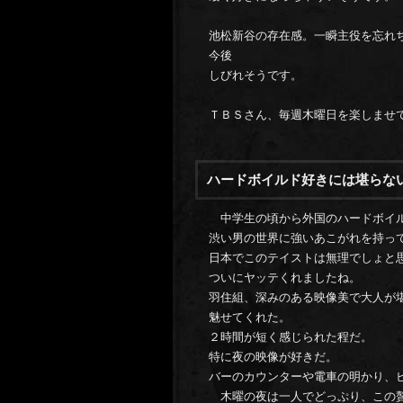
池松新谷の存在感。一瞬主役を忘れち
今後
しびれそうです。
ＴＢＳさん、毎週木曜日を楽しませ
ハードボイルド好きには堪らな
中学生の頃から外国のハードボイ
渋い男の世界に強いあこがれを持っ
日本でこのテイストは無理でしょと
ついにヤッテくれましたね。
羽住組、深みのある映像美で大人が
魅せてくれた。
２時間が短く感じられた程だ。
特に夜の映像が好きだ。
バーのカウンターや電車の明かり、
木曜の夜は一人でどっぷり、この贅