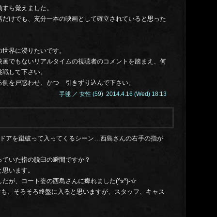
14.0
動すら覚えました。
14.0
話だけでも、充分一本の映画として確立されていると思った
14.0
）
14.0
の世界に浸りたいです。
14.0
映画でもないリアルタイムの視聴者のコメントを踏まえ、何
14.0
挑戦して下さい。
14.0
る側を戸惑わせ、かつ 引きずり込んで下さい。
14.0
手毬 ／ 女性 (59) 2014.4.16 (Wed) 18:13
14.0
14.0
14.0
14.0
のドアを蹴破って入ってくるシーン…西島さんの右手の指が
14.0
14.0
っていた指の脱臼の瞬間ですか？
14.0
と思います。
14.0
が、コート姿の西島さんに痺れました(^з^)-☆
14.0
影の方も、そろそろ終盤に入ると思いますが、スタッフ、キャス
14.0
。
14.0