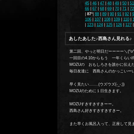
45
|
46
|
47
|
48
|
49
|
50
|
51
66
|
67
|
68
|
69
|
70
|
71
|
72
|
87
*|
88
|
89
|
90
|
91
|
92
|
106
|
107
|
108
|
109
|
110
|
|
123
|
124
|
125
|
126
|
127
あしたあした♪西島さん見れる♪
第二回、やっと明日だーーーー＼(^o^
一回目の4.10からもう 一年くら
MOZUの おもしろさを誰かに伝え
毎日友達に 西島さんのかっこいー
早く見たい........(ウズウズ(-_-;))
MOZUのために１日生きます。
MOZUすきすきすきーー。
西島さん好きすきすきすきー。
また早くお風呂入って、正座して見