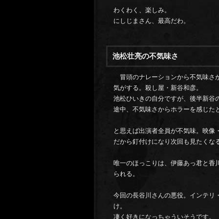
わくわく、楽しみ。
にしじまさん、最高だわ。
池松壮亮の不気味さ
冒頭のナレーションから不気味さ
気がする。殺し屋・新谷和彦。
池松ひいきの自分ですが、後半新谷
途中、不気味さからホラーを感じた
と思えば出演者全員が不気味。映像
だから釘付けになり次回も見たくな
唯一のほっこりは、伊藤あっ君と香
られる。
今回の長谷川さんの悪役。インテリ
け。
凄く好きになっちゃういそうです。