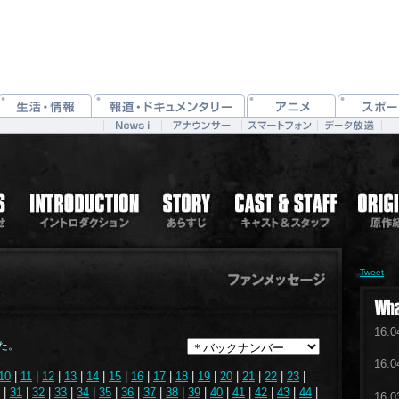
Tweet
16.0
た。
16.0
10
|
11
|
12
|
13
|
14
|
15
|
16
|
17
|
18
|
19
|
20
|
21
|
22
|
23
|
|
31
|
32
|
33
|
34
|
35
|
36
|
37
|
38
|
39
|
40
|
41
|
42
|
43
|
44
|
16.0