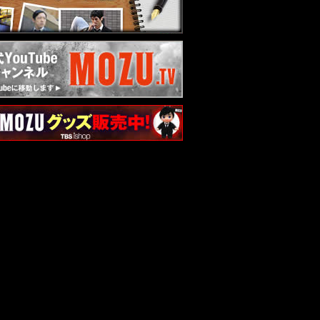
1.06
Season2「あらすじ」最終話を更新！
1.04
番宣情報を更新！
0.30
Season2 第4話予告動画、第3話のダ
イジェスト映像を公開！
0.30
Season2「あらすじ」第4話を更新！
0.30
原作本と番組公式本をプレゼント！
0.23
Season2「あらすじ」第3話を更新！
0.23
DVD & Blu-ray発売決定！＆ DVD-
BOXプレゼント！
0.16
Season2 第2話予告動画、第1話のダ
イジェスト映像を公開！
0.16
Season2「あらすじ」第2話を更新！
0.14
MOZUスタンプを集めてプレゼントに
応募しよう！
0.08
Season2「あらすじ」第1話を公開！
0.06
Season1再放送時間追加決定！
0.03
グッズ新ラインナップ 登場！
0.01
Season2「人物相関図」を公開！
0.01
「キャスト＆スタッフ」を公開！
0.01
Season2「イントロダクション」を公
開！
9.22
番宣情報を更新！