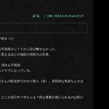
14.0
14.0
14.0
花*花。 ／ (38) 2014.4.15 (Tue) 22:17
14.0
14.0
14.0
14.0
が始まった
14.0
14.0
の不気味さにＴＶから目が離せなかった。
と思えるほどの池松の演技力が圧巻。
・演出も不気味。
るドラマになっている。
川さんの駐在所でのやり取り（笑）。庶民的な気持ちにさせ
・どこか自己中？坊ちゃま？的な要素が感じられるのは私だ