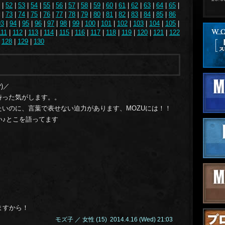
|
52
|
53
|
54
|
55
|
56
|
57
|
58
|
59
|
60
|
61
|
62
|
63
|
64
|
65
|
|
73
|
74
|
75
|
76
|
77
|
78
|
79
|
80
|
81
|
82
|
83
|
84
|
85
|
86
93
|
94
|
95
|
96
|
97
|
98
|
99
|
100
|
101
|
102
|
103
|
104
|
105
|
15.1
111
|
112
|
113
|
114
|
115
|
116
|
117
|
118
|
119
|
120
|
121
|
122
|
128
|
129
|
130
15.1
15.1
15.1
)／
15.1
い待った気がします。。
たいのに、言葉で表せない迫力があります、MOZUには！！
15.0
い♪とこを語ってます
15.0
15.0
15.0
14.1
14.1
ますから！
14.1
モズ子 ／ 女性 (15) 2014.4.16 (Wed) 21:03