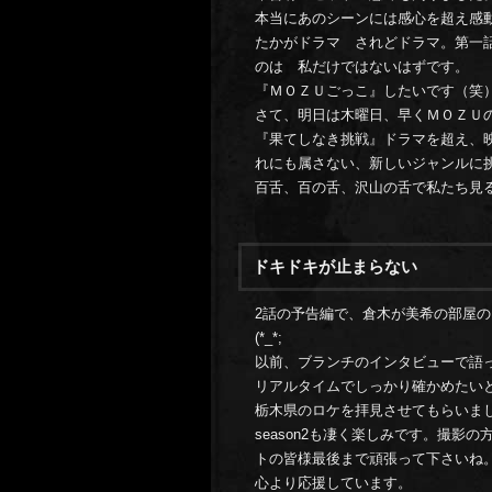
本当にあのシーンには感心を超え感
たかがドラマ されどドラマ。第一
のは 私だけではないはずです。
『ＭＯＺＵごっこ』したいです（笑
さて、明日は木曜日、早くＭＯＺＵ
『果てしなき挑戦』ドラマを超え、
れにも属さない、新しいジャンルに
百舌、百の舌、沢山の舌で私たち見
ドキドキが止まらない
2話の予告編で、倉木が美希の部屋
(*_*;
以前、ブランチのインタビューで語
リアルタイムでしっかり確かめたい
栃木県のロケを拝見させてもらいました
season2も凄く楽しみです。撮
トの皆様最後まで頑張って下さいね
心より応援しています。