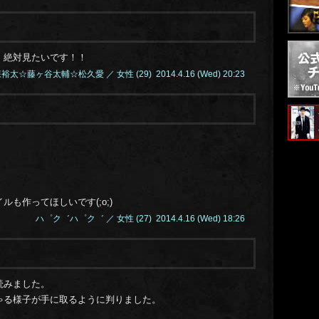
14.1
14.1
14.1
。絶対見たいです！！
14.1
裕太☆藤ヶ谷太輔☆松久愛 ／ 女性 (29) 2014.4.16 (Wed) 20:23
14.1
14.1
14.1
14.1
14.1
14.1
も作ってほしいです(;o;)
14.1
ハ゜ク゛ハ゜ク゛ ／ 女性 (27) 2014.4.16 (Wed) 18:26
14.1
14.1
14.1
14.1
読みました。
14.1
ゃる様子が手に取るように判りました。
14.0
。