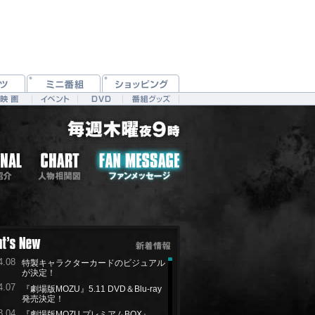
4.08
特製キャラクターカードのビジュアル
が決定！
4.07
『劇場版MOZU』5.11 DVD＆Blu-ray
発売決定！
3.04
『劇場版MOZU プレミアムBOX』