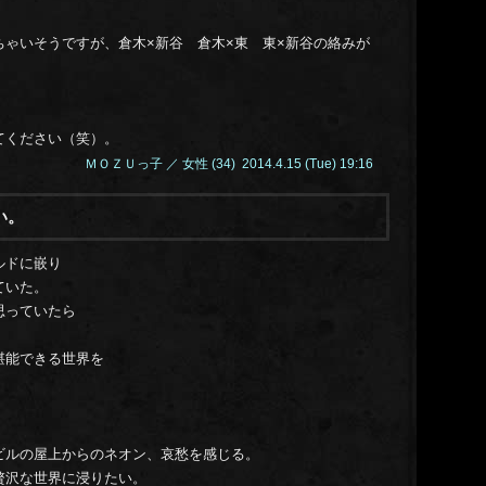
ゃいそうですが、倉木×新谷 倉木×東 東×新谷の絡みが
てください（笑）。
ＭＯＺＵっ子 ／ 女性 (34) 2014.4.15 (Tue) 19:16
い。
ルドに嵌り
ていた。
思っていたら
堪能できる世界を
ビルの屋上からのネオン、哀愁を感じる。
沢な世界に浸りたい。