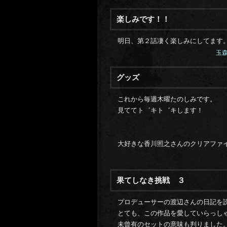
楽しみです！！
明日、第２話凄く楽しみにしてます
玉森
グッズ
これから毎週木曜たのしみです。
見ててト゛キト゛キします！
大好きな香川照之さんのクリアファイル
果てしなき挑戦 ３
プロデューサーの渡辺さんの日記を
とても、この作品を愛していらっし
未曾有のセットの意味も判りました