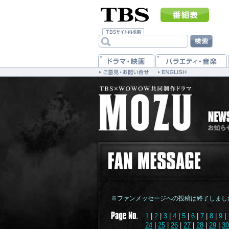
※ファンメッセージへの投稿は終了しまし
1
|
2
|
3
|
4
|
5
|
6
|
7
|
8
|
9
|
24
|
25
|
26
|
27
|
28
|
29
|
30