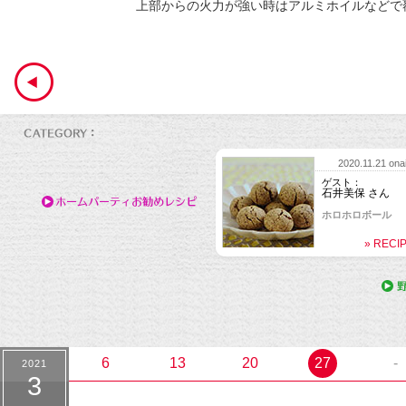
上部からの火力が強い時はアルミホイルなどで
2020.11.21 onai
ゲスト：
石井美保 さん
ホロホロボール
» RECI
2020.8.29 onai
ゲスト：
竹財輝之助 さん
特製燻製ソースが
鯛のカルパッチョ
» RECI
6
13
20
27
-
2021
3