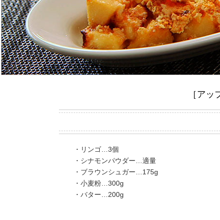
［アッ
・リンゴ…3個
・シナモンパウダー…適量
・ブラウンシュガー…175g
・小麦粉…300g
・バター…200g