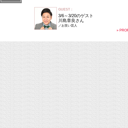
GUEST：
3/6～3/20のゲスト
川島章良さん
／お笑い芸人
» PRO