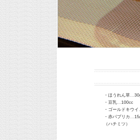
・ほうれん草…30
・豆乳…100cc
・ゴールドキウイ
・赤パプリカ…15
（ハチミツ）