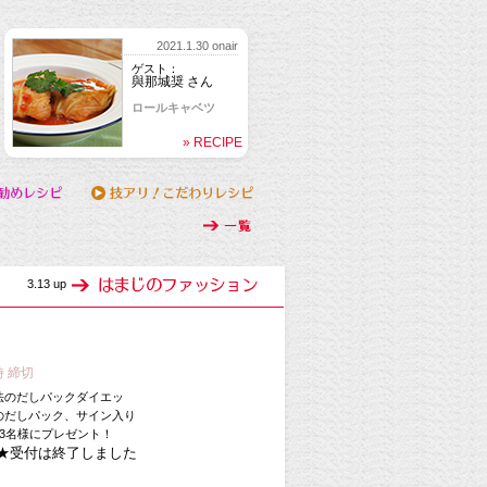
2021.1.30 onair
ゲスト：
與那城奨 さん
ロールキャベツ
» RECIPE
3.13 up
時 締切
法のだしパックダイエッ
のだしパック、サイン入り
3名様にプレゼント！
★受付は終了しました