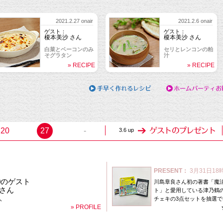
2021.2.27 onair
2021.2.6 onair
ゲスト：
ゲスト：
榎本美沙 さん
榎本美沙 さん
白菜とベーコンのみ
セリとレンコンの粕
そグラタン
汁
» RECIPE
» RECIPE
2021.1.9 onair
ゲスト：
與那城奨 さん
ハヤシライス
» RECIPE
20
27
-
3.6 up
PRESENT：
3月31日18
20のゲスト
川島章良さん初の著書「魔
さん
ト」と愛用している津乃鶴
人
チェキの3点セットを抽選で
» PROFILE