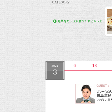
6
13
2021
3
GUEST：
3/6～3/
川島章良
／お笑い芸