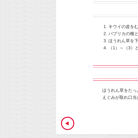
キウイの皮を
パプリカの種
ほうれん草を
（1）～（3）
ほうれん草をたっ
えぐみが取れ口当