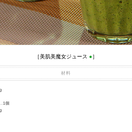
［美肌美魔女ジュース
●
］
材料
g
…1個
g