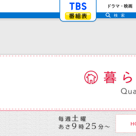
「TBSテレビ」ト
ドラマ・映画
番組表
検索