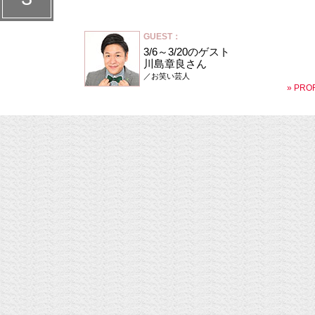
GUEST：
3/6～3/20のゲスト
川島章良さん
／お笑い芸人
» PRO