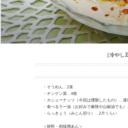
［冷やし
・そうめん…2束
・チンゲン菜…4枚
・カシューナッツ（今回は燻製したもの）…適
・食べるラー油（お好みで麻辣や山椒油でも）
・らっきょう（みじん切り）…2片くらい
＜材料・肉味噌あん＞