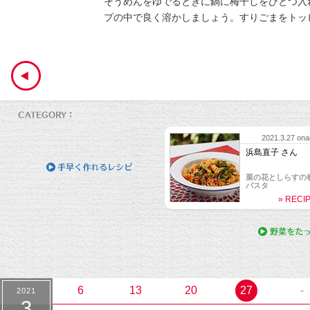
そうめんをゆでるときに鍋に梅干しをひとつ入
プの中で良く溶かしましょう。すりごまをトッ
2021.3.27 onai
浜島直子 さん
菜の花としらすの
パスタ
» RECI
2021.2.13 onai
ゲスト：
榎本美沙 さん
みそトリュフチョ
» RECI
6
13
20
27
-
2021
3