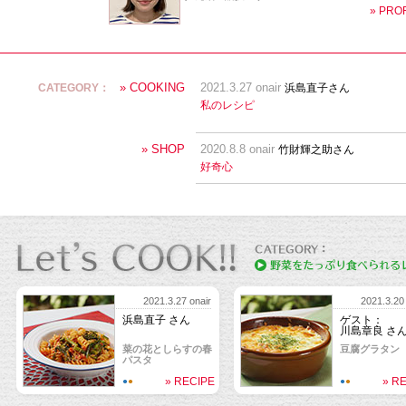
» PRO
» COOKING
CATEGORY：
2021.3.27 onair
浜島直子さん
私のレシピ
» SHOP
2020.8.8 onair
竹財輝之助さん
好奇心
2021.3.27 onair
2021.3.20 
浜島直子 さん
ゲスト：
川島章良 さ
菜の花としらすの春
豆腐グラタン
パスタ
» RECIPE
» R
●
●
●
●