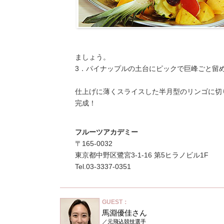
ましょう。
3．パイナップルの土台にピックで巨峰ごと留
仕上げに薄くスライスした半月型のリンゴに切
完成！
フルーツアカデミー
〒165-0032
東京都中野区鷺宮3-1-16 第5ヒラノビル1F
Tel.03-3337-0351
GUEST：
馬淵優佳さん
／元飛込競技選手