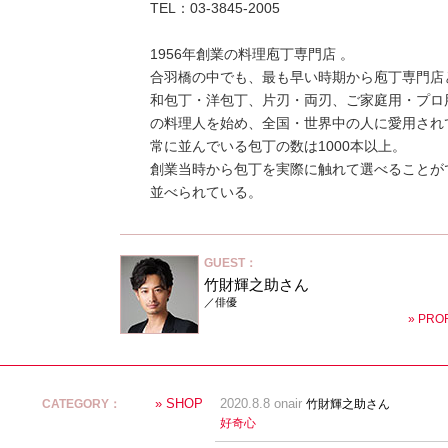
TEL：03-3845-2005
1956年創業の料理庖丁専門店 。
合羽橋の中でも、最も早い時期から庖丁専門店
和包丁・洋包丁、片刃・両刃、ご家庭用・プロ
の料理人を始め、全国・世界中の人に愛用され
常に並んでいる包丁の数は1000本以上。
創業当時から包丁を実際に触れて選べることが
並べられている。
GUEST：
竹財輝之助さん
／俳優
» PRO
» SHOP
CATEGORY：
2020.8.8 onair
竹財輝之助さん
好奇心