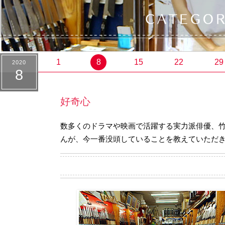
1
8
15
22
29
2020
8
好奇心
数多くのドラマや映画で活躍する実力派俳優、
んが、今一番没頭していることを教えていただ