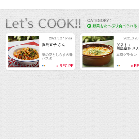
2021.3.27 onair
2021.3.20 
浜島直子 さん
ゲスト：
川島章良 さ
菜の花としらすの春
豆腐グラタン
パスタ
» RECIPE
» R
●
●
●
●