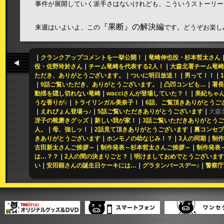
事件が展開していく派手さはないけれども、こういうストーリー
『果断』の解決編
来週はいよいよ、この
です。どうぞお楽し
｜
クランクアップコメントを一挙公開！
｜
竜崎伸也役・杉本哲太さん
役・佐野玲於さん
｜
チーム竜崎を代表する2人！
｜
大森北署チーム竜崎
ただき、ありがとうございます。
｜
ついに明日放送！
｜
男って！！
｜
｜
9話ご覧いただき、ありがとうございます。
｜
凸凹コンビも…
｜
署長
動揺を隠し切れない竜崎
｜
wacciさんが登場していた？！
｜
美紀ちゃん
うな香りが♪
｜
トライリンガル美奈子！
｜
6話、ご覧頂きありがとうご
｜
えれぴょん登場っ♪
｜
5話ご覧いただきありがとうございます
｜
大森
冴子の靴磨きグッズ
｜
新しい我が家！
｜
3話ご覧いただきありがとう
人。
｜
母、強しッ！
｜
2話見て頂きありがとうございます
｜
裏コンセプ
きありがとうございます
｜
ホンモノの幼なじみ！？
｜
3人の同期
｜
制作
古田新太さんご挨拶～
｜
制作発表～杉本哲太さんご挨拶～
｜
制作発表
は…？？
｜
2人の間の決まりごと？
｜
明けましておめでとうございます
い
｜
安田顕さんの誕生日ケーキには…
｜
グラタンバースデー♪
｜
警察庁