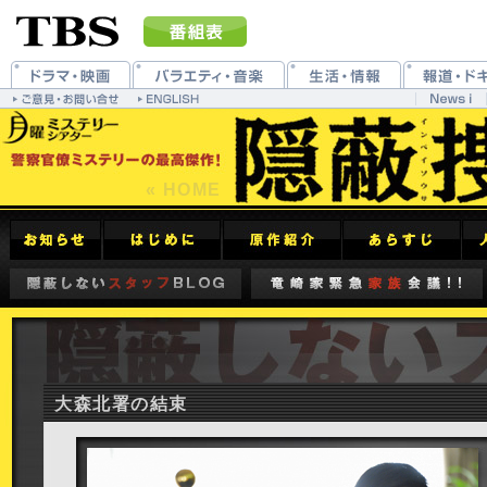
« HOME
大森北署の結束