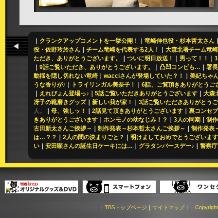
｜
クランクアップコメントを一挙公開！
｜
竜崎伸也役・杉本哲太さん
役・佐野玲於さん
｜
チーム竜崎を代表する2人！
｜
大森北署チーム竜崎
ただき、ありがとうございます。
｜
ついに明日放送！
｜
男って！！
｜
｜
9話ご覧いただき、ありがとうございます。
｜
凸凹コンビも…
｜
署長
動揺を隠し切れない竜崎
｜
wacciさんが登場していた？！
｜
美紀ちゃん
うな香りが♪
｜
トライリンガル美奈子！
｜
6話、ご覧頂きありがとうご
｜
えれぴょん登場っ♪
｜
5話ご覧いただきありがとうございます
｜
大森
冴子の靴磨きグッズ
｜
新しい我が家！
｜
3話ご覧いただきありがとう
人。
｜
母、強しッ！
｜
2話見て頂きありがとうございます
｜
裏コンセプ
きありがとうございます
｜
ホンモノの幼なじみ！？
｜
3人の同期
｜
制作
古田新太さんご挨拶～
｜
制作発表～杉本哲太さんご挨拶～
｜
制作発表
は…？？
｜
2人の間の決まりごと？
｜
明けましておめでとうございます
い
｜
安田顕さんの誕生日ケーキには…
｜
グラタンバースデー♪
｜
警察庁
｜
TBSトップページ
｜
サイトマップ
｜
Copyright