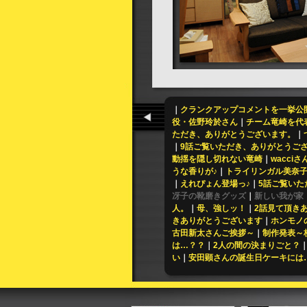
｜
クランクアップコメントを一挙公
役・佐野玲於さん
｜
チーム竜崎を代
ただき、ありがとうございます。
｜
｜
9話ご覧いただき、ありがとうご
動揺を隠し切れない竜崎
｜
wacci
うな香りが♪
｜
トライリンガル美奈
｜
えれぴょん登場っ♪
｜
5話ご覧いた
冴子の靴磨きグッズ
｜
新しい我が家
人。
｜
母、強しッ！
｜
2話見て頂き
きありがとうございます
｜
ホンモノ
古田新太さんご挨拶～
｜
制作発表～
は…？？
｜
2人の間の決まりごと？
い
｜
安田顕さんの誕生日ケーキには