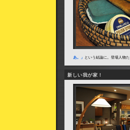
あ。」
という結論に。登場人物た
新しい我が家！