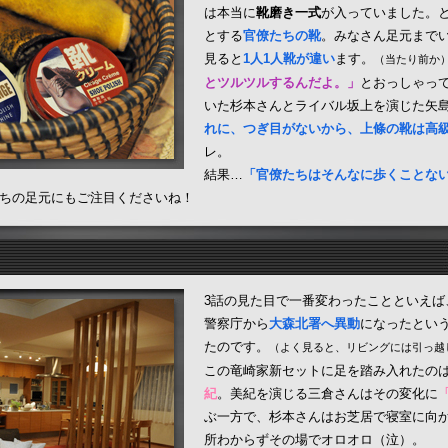
は本当に
靴磨き一式
が入っていました。
とする
官僚たちの靴
。みなさん足元まで
見ると
1人1人靴が違い
ます。
（当たり前か
とツルツルするんだよ。」
とおっしゃっ
いた杉本さんとライバル坂上を演じた矢
れに、つぎ目がないから、上條の靴は高
レ。
結果…
「官僚たちはそんなに歩くことな
ちの足元にもご注目くださいね！
3話の見た目で一番変わったことといえば
警察庁から
大森北署へ異動
になったとい
たのです。
（よく見ると、リビングには引っ越
この竜崎家新セットに足を踏み入れたの
紀
。美紀を演じる三倉さんはその変化に
ぶ一方で、杉本さんはお芝居で寝室に向
所わからずその場でオロオロ（泣）。