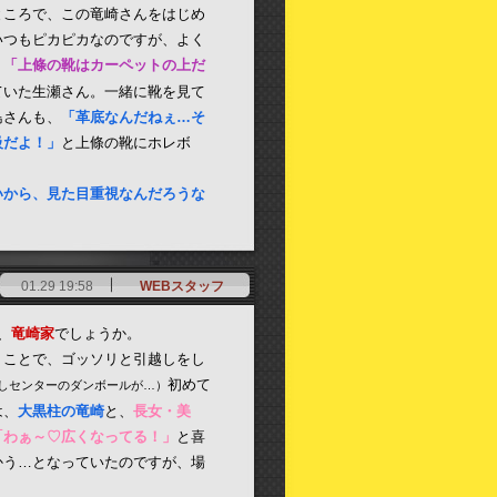
ところで、この竜崎さんをはじめ
いつもピカピカなのですが、よく
「上條の靴はカーペットの上だ
）
ていた生瀬さん。一緒に靴を見て
島さんも、
「革底なんだねぇ…そ
級だよ！」
と上條の靴にホレボ
いから、見た目重視なんだろうな
01.29 19:58
WEBスタッフ
、
竜崎家
でしょうか。
うことで、ゴッソリと引越しをし
初めて
しセンターのダンボールが…）
は、
大黒柱の竜崎
と、
長女・美
「わぁ～♡広くなってる！」
と喜
かう…となっていたのですが、場