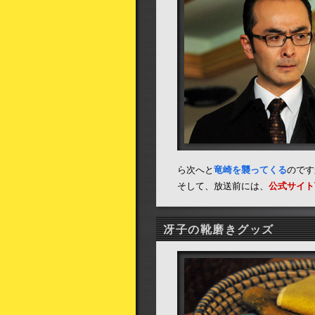
ら次へと
竜崎を襲ってくる
のです
そして、放送前には、
公式サイト
冴子の靴磨きグッズ