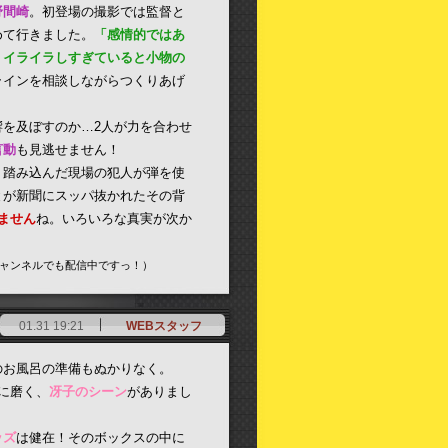
野間崎
。初登場の撮影では監督と
めて行きました。
「感情的ではあ
。イライラしすぎていると小物の
ラインを相談しながらつくりあげ
響を及ぼすのか…2人が力を合わせ
言動
も見逃せません！
。踏み込んだ現場の犯人が弾を使
とが新聞にスッパ抜かれたその背
ません
ね。いろいろな真実が次か
beチャンネルでも配信中ですっ！）
01.31 19:21
WEBスタッフ
のお風呂の準備もぬかりなく。
に磨く、
冴子のシーン
がありまし
ッズ
は健在！そのボックスの中に