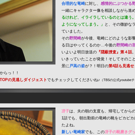
合理的な竜崎
に対し、
感情的にぶつかる
一緒にキャラクター像を相談しながら進
るけれど、イライラしているのとは違う
ようになってしまう。」
と、その微妙な
ていました。
その
野間崎
が今後、竜崎にどのような影
る日はやってくるのか…今後の
野間崎の
いよいよ明日放送の
『隠蔽捜査』第４話
いきっていたことが発覚！そしてそのこ
景に
戸高の姿
が？！明日の
第4話も見逃せ
からっ！！
TOPの見逃しダイジェスト
でもチェックしてくださいね♪
（TBSの公式youtu
冴子
は、夫の朝の支度も、帰宅してから
1話でも、朝出勤前の竜崎の靴をピカピカ
たよね。
新しい竜崎家
でも、この
冴子の靴磨きグ