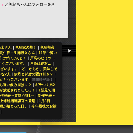
。」
と美紀ちゃんにフォローをさ
新太さん
｜
竜崎家の華！
｜
竜崎邦彦
貴仁役・生瀬勝久さん
｜
11話ご覧い
日はずいぶんと！
｜
戸高のヒミツ…
とうございます。
｜
戸高は絶対…
｜
ございます。
｜
どこからか、美味しそ
うな2人
｜
伊丹と邦彦の駆け引き？！
りがとうございます
｜
野間崎登場！
｜
ら近い飲み屋は～？
｜
ギラつく男2
が放送されましたっ！
｜
1話見て頂
作発表～質疑応答1～
｜
制作発表～
上條総括審議官の登場
｜
1月8日
婦が始まった日。
｜
今年最後のお祓
｜