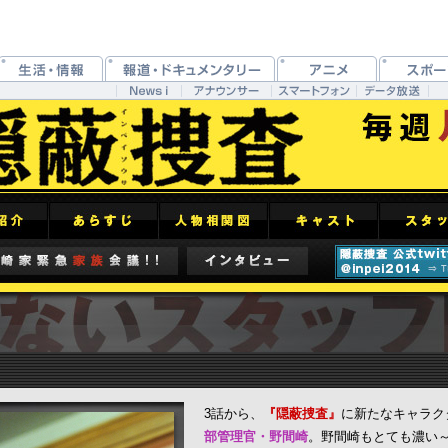
3話から、
『隠蔽捜査』
に新たなキャラク
部管理官・野間崎
。野間崎もとても濃い