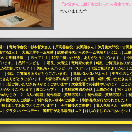
「お父さん…廊下右に行ったら寝室です
れていました^^
開！
｜
竜崎伸也役・杉本哲太さん
｜
戸高善信役・安田顕さん
｜
伊丹俊太郎役・古田
表する2人！
｜
大森北署チーム竜崎
｜
総務省時代からのチーム竜崎といえば…
｜
上條
ついに明日放送！
｜
男って！！
｜
10話ご覧いただき、ありがとうございます。
｜
今
ざいます。
｜
凸凹コンビも…
｜
署長、大号泣
｜
竜崎家の食卓
｜
8話、ご覧頂きありが
さんが登場していた？！
｜
美紀ちゃんハッピーバースデー♪
｜
7話ご覧頂きありがとう
子！
｜
6話、ご覧頂きありがとうございます。
｜
竜崎バレバレだよっ！
｜
中学生のよ
だきありがとうございます
｜
大森北署の結束
｜
信頼しあう姿
｜
4話ご覧いただきあ
！
｜
3話ご覧いただきありがとうございます
｜
大森北署での初陣やいかに？
｜
ここか
ありがとうございます
｜
裏コンセプト！
｜
竜崎家夫婦の会話
｜
上條のクセ
｜
祝・１話
の幼なじみ！？
｜
3人の同期
｜
制作発表～質疑応答3～
｜
制作発表～質疑応答2～
｜
制
杉本哲太さんご挨拶～
｜
制作発表～橋本Pご挨拶～
｜
制作発表が行なわれました！
｜
｜
明けましておめでとうございます！
｜
今年最後のご挨拶！
｜
変人竜崎さん
｜
竜崎夫
…
｜
グラタンバースデー♪
｜
警察庁がある場所は…？
｜
はじめましてのごあいさつ！