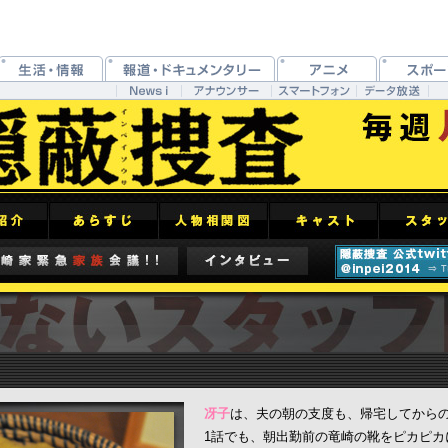
冴子
は、夫の朝の支度も、帰宅してから
1話でも、朝出勤前の竜崎の靴をピカピカ