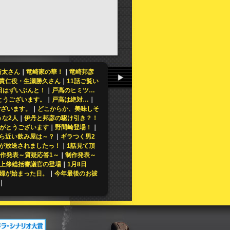
新太さん
｜
竜崎家の華！
｜
竜崎邦彦
貴仁役・生瀬勝久さん
｜
11話ご覧い
日はずいぶんと！
｜
戸高のヒミツ…
とうございます。
｜
戸高は絶対…
｜
ございます。
｜
どこからか、美味しそ
うな2人
｜
伊丹と邦彦の駆け引き？！
りがとうございます
｜
野間崎登場！
｜
ら近い飲み屋は～？
｜
ギラつく男2
が放送されましたっ！
｜
1話見て頂
作発表～質疑応答1～
｜
制作発表～
上條総括審議官の登場
｜
1月8日
婦が始まった日。
｜
今年最後のお祓
｜