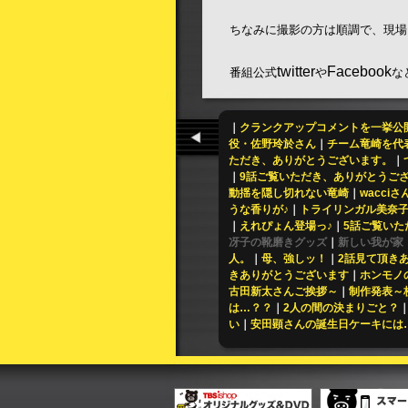
ちなみに撮影の方は順調で、現場
twitter
Facebook
番組公式
や
な
｜
クランクアップコメントを一挙公
役・佐野玲於さん
｜
チーム竜崎を代
ただき、ありがとうございます。
｜
｜
9話ご覧いただき、ありがとうご
動揺を隠し切れない竜崎
｜
wacci
うな香りが♪
｜
トライリンガル美奈
｜
えれぴょん登場っ♪
｜
5話ご覧いた
冴子の靴磨きグッズ
｜
新しい我が家
人。
｜
母、強しッ！
｜
2話見て頂き
きありがとうございます
｜
ホンモノ
古田新太さんご挨拶～
｜
制作発表～
は…？？
｜
2人の間の決まりごと？
い
｜
安田顕さんの誕生日ケーキには