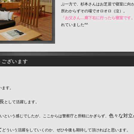
ぶ一方で、杉本さんはお芝居で寝室に向
所わからずその場でオロオロ（泣）。
「お父さん…廊下右に行ったら寝室です
れていました^^
うございます
います。
長
として活躍します。
色々な対立
争いという感じでしたが、ここからは警察庁と所轄にかぎらず、
て
どういう活躍をしていくのか、ぜひ今後も期待して頂ければと思います。