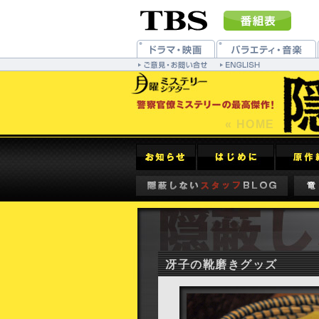
« HOME
冴子の靴磨きグッズ