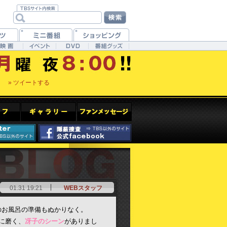
» ツイートする
01.31 19:21
WEBスタッフ
のお風呂の準備もぬかりなく。
に磨く、
冴子のシーン
がありまし