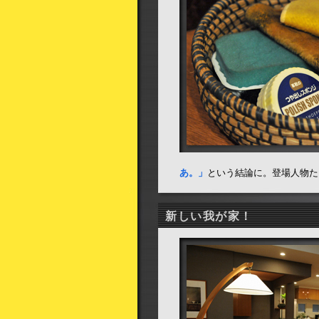
あ。」
という結論に。登場人物た
新しい我が家！