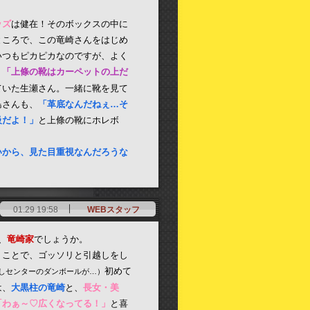
ッズ
は健在！そのボックスの中に
ところで、この竜崎さんをはじめ
いつもピカピカなのですが、よく
「上條の靴はカーペットの上だ
）
ていた生瀬さん。一緒に靴を見て
島さんも、
「革底なんだねぇ…そ
級だよ！」
と上條の靴にホレボ
いから、見た目重視なんだろうな
01.29 19:58
WEBスタッフ
、
竜崎家
でしょうか。
うことで、ゴッソリと引越しをし
初めて
しセンターのダンボールが…）
は、
大黒柱の竜崎
と、
長女・美
「わぁ～♡広くなってる！」
と喜