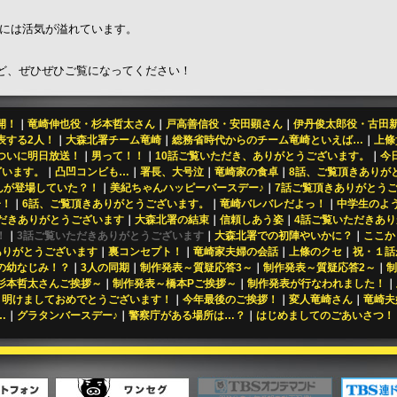
には活気が溢れています。
ど、ぜひぜひご覧になってください！
開！
｜
竜崎伸也役・杉本哲太さん
｜
戸高善信役・安田顕さん
｜
伊丹俊太郎役・古田
表する2人！
｜
大森北署チーム竜崎
｜
総務省時代からのチーム竜崎といえば…
｜
上條
ついに明日放送！
｜
男って！！
｜
10話ご覧いただき、ありがとうございます。
｜
今
ざいます。
｜
凸凹コンビも…
｜
署長、大号泣
｜
竜崎家の食卓
｜
8話、ご覧頂きありが
さんが登場していた？！
｜
美紀ちゃんハッピーバースデー♪
｜
7話ご覧頂きありがとう
子！
｜
6話、ご覧頂きありがとうございます。
｜
竜崎バレバレだよっ！
｜
中学生のよ
だきありがとうございます
｜
大森北署の結束
｜
信頼しあう姿
｜
4話ご覧いただきあ
！
｜
3話ご覧いただきありがとうございます
｜
大森北署での初陣やいかに？
｜
ここか
ありがとうございます
｜
裏コンセプト！
｜
竜崎家夫婦の会話
｜
上條のクセ
｜
祝・１話
の幼なじみ！？
｜
3人の同期
｜
制作発表～質疑応答3～
｜
制作発表～質疑応答2～
｜
制
杉本哲太さんご挨拶～
｜
制作発表～橋本Pご挨拶～
｜
制作発表が行なわれました！
｜
｜
明けましておめでとうございます！
｜
今年最後のご挨拶！
｜
変人竜崎さん
｜
竜崎夫
…
｜
グラタンバースデー♪
｜
警察庁がある場所は…？
｜
はじめましてのごあいさつ！