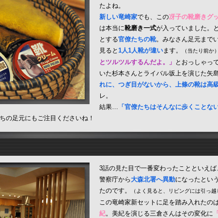
たよね。
新しい竜崎家
でも、この
冴子の靴磨きグ
は本当に
靴磨き一式
が入っていました。
とする
官僚たちの靴
。みなさん足元まで
見ると
1人1人靴が違い
ます。
（当たり前か
とツルツルするんだよ。」
とおっしゃっ
いた杉本さんとライバル坂上を演じた矢
れに、つぎ目がないから、上條の靴は高
レ。
結果…
「官僚たちはそんなに歩くことな
ちの足元にもご注目くださいね！
3話の見た目で一番変わったことといえば
警察庁から
大森北署へ異動
になったとい
たのです。
（よく見ると、リビングには引っ越
この竜崎家新セットに足を踏み入れたの
紀
。美紀を演じる三倉さんはその変化に