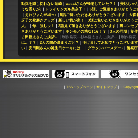
動揺を隠し切れない竜崎
｜
wacciさんが登場していた？！
｜
美紀ちゃん
うな香りが♪
｜
トライリンガル美奈子！
｜
6話、ご覧頂きありがとうご
｜
えれぴょん登場っ♪
｜
5話ご覧いただきありがとうございます
｜
大森
冴子の靴磨きグッズ
｜
新しい我が家！
｜
3話ご覧いただきありがとう
人。
｜
母、強しッ！
｜
2話見て頂きありがとうございます
｜
裏コンセプ
きありがとうございます
｜
ホンモノの幼なじみ！？
｜
3人の同期
｜
制作
古田新太さんご挨拶～
｜
制作発表～杉本哲太さんご挨拶～
｜
制作発表
は…？？
｜
2人の間の決まりごと？
｜
明けましておめでとうございます
い
｜
安田顕さんの誕生日ケーキには…
｜
グラタンバースデー♪
｜
警察庁
｜
TBSトップページ
｜
サイトマップ
｜
Copyright