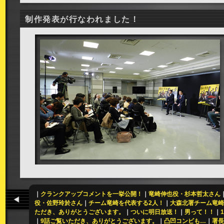
制作発表が行なわれました！
｜
クランクアップコメントを一挙公開！
｜
竜崎伸也役・杉本哲太さん
役・佐野玲於さん
｜
チーム竜崎を代表する2人！
｜
大森北署チーム竜崎
ただき、ありがとうございます。
｜
ついに明日放送！
｜
男って！！
｜
｜
9話ご覧いただき、ありがとうございます。
｜
凸凹コンビも…
｜
署長